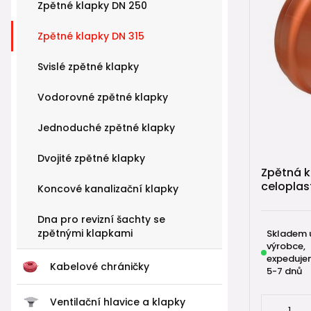
Zpětné klapky DN 250
Zpětné klapky DN 315
Svislé zpětné klapky
Vodorovné zpětné klapky
Jednoduché zpětné klapky
Dvojité zpětné klapky
Zpětná 
celoplas
Koncové kanalizační klapky
Dna pro revizní šachty se
zpětnými klapkami
Skladem 
výrobce,
expeduje
Kabelové chráničky
5-7 dnů
Ventilační hlavice a klapky