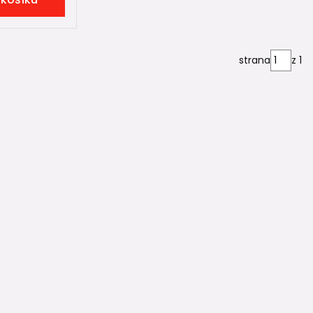
strana
z 1