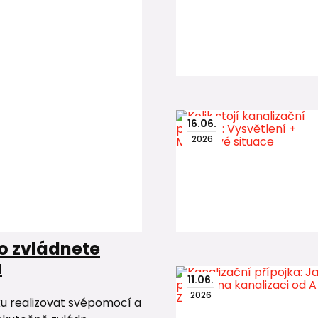
16
.
06
.
2026
o zvládnete
u
11
.
06
.
2026
ku realizovat svépomocí a