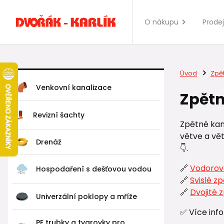
O nákupu
Prode
Úvod
Zpě
Venkovní kanalizace
Zpětn
Revizní šachty
Zpětné kana
větve a vě
Drenáž
👇.
🔗
Vodorov
Hospodaření s dešťovou vodou
🔗
Svislé z
🔗
Dvojité 
Univerzální poklopy a mříže
✅ Více inf
PE trubky a tvarovky pro