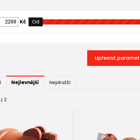
Kč
Od
Upřesnit paramet
í
Nejlevnější
Nejdražší
 z 2