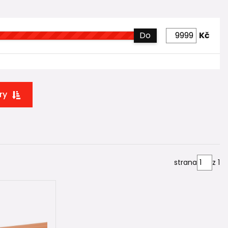
Do
Kč
ry
strana
z 1