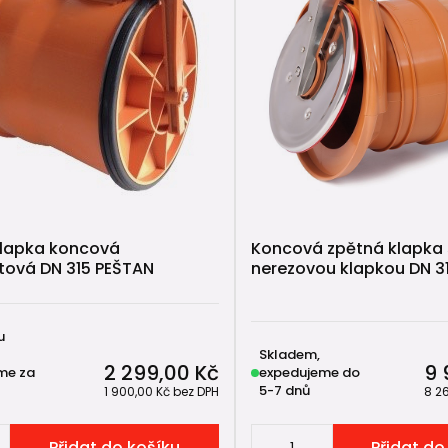
klapka koncová
Koncová zpětná klapka 
tová DN 315 PEŠTAN
nerezovou klapkou DN 
u
Skladem,
2 299,00 Kč
9 
me za
expedujeme do
5-7 dnů
1 900,00 Kč
bez DPH
8 2
Přidat do košíku
Přidat do