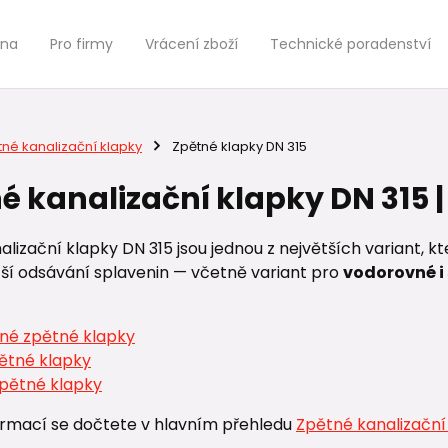
jna
Pro firmy
Vrácení zboží
Technické poradenství
tné kanalizační klapky
Zpětné klapky DN 315
é kanalizační klapky DN 315 
lizační klapky DN 315 jsou jednou z největších variant, kte
tší odsávání splavenin — včetně variant pro
vodorovné i 
né zpětné klapky
pětné klapky
zpětné klapky
ormací se dočtete v hlavním přehledu
Zpětné kanalizační