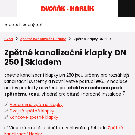
Úvod
Zpětné kanalizační klapky
Zpětné klapky DN 250
Zpětné kanalizační klapky DN
250 | Skladem
Zpětné kanalizační klapky DN 250 jsou určeny pro rozsáhlejší
kanalizační systémy a hlavní větve potrubí 🚚💦. V nabídce
najdeš produkty navržené pro
efektivní ochranu proti
zpětnému toku
, vhodné pro běžné i náročné instalace 👇.
🔗
Vodorovné zpětné klapky
🔗
Dvojité zpětné klapky
🔗
Koncové zpětné klapky
✅ Více informací se dočtete v hlavním přehledu
Zpětné
kanalizační klapky
.