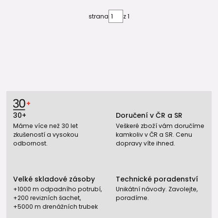
strana
z 1
30+
Doručení v ČR a SR
Máme více než 30 let
Veškeré zboží vám doručíme
zkušeností a vysokou
kamkoliv v ČR a SR. Cenu
odbornost.
dopravy víte ihned.
Velké skladové zásoby
Technické poradenství
+1000 m odpadního potrubí,
Unikátní návody. Zavolejte,
+200 revizních šachet,
poradíme.
+5000 m drenážních trubek