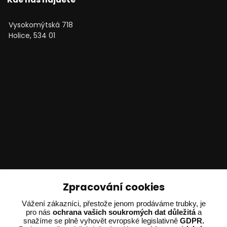
Vysokomýtská 718
Holice, 534 01
Technické poradenství
Zpracování cookies
Ing. Adam Dvořák
Vážení zákazníci, přestože jenom prodáváme trubky, je
+420 602 234 254
pro nás
ochrana vašich soukromých dat důležitá
a
snažíme se plně vyhovět evropské legislativně
GDPR.
(Po-Pá 8:00 - 15:00)