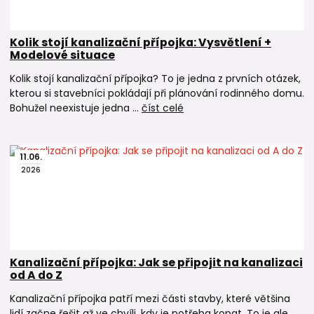
Kolik stojí kanalizační přípojka: Vysvětlení +
Modelové situace
Kolik stojí kanalizační přípojka? To je jedna z prvních otázek,
kterou si stavebníci pokládají při plánování rodinného domu.
Bohužel neexistuje jedna ...
číst celé
11
.
06
.
2026
Kanalizační přípojka: Jak se připojit na kanalizaci
od A do Z
Kanalizační přípojka patří mezi části stavby, které většina
lidí začne řešit až ve chvíli, kdy je potřeba kopat. To je ale