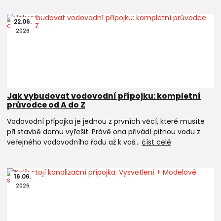
22
.
06
.
2026
Jak vybudovat vodovodní přípojku: kompletní
průvodce od A do Z
Vodovodní přípojka je jednou z prvních věcí, které musíte
při stavbě domu vyřešit. Právě ona přivádí pitnou vodu z
veřejného vodovodního řadu až k vaš...
číst celé
16
.
06
.
2026