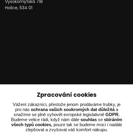
Vysokomýtská 718
Holice, 534 01
Technické poradenství
Zpracování cookies
Ing. Adam Dvořák
Vážení zákazníci, přestože jenom prodáváme trubky, je
pro nás
ochrana vašich soukromých dat důležitá
a
+420 602 234 254
snažíme se plně vyhovět evropské legislativně
GDPR.
(Po-Pá 8:00 - 15:00)
Budeme velice rádi, když nám dáte
souhlas
se
sbíráním
všech typů cookies,
pouze tak se budeme moci i nadále
potrebujiporadit@dvorak-karlik.cz
zlepšovat a zvyšovat váš komfort nákupu.