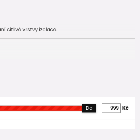
 citlivé vrstvy izolace.
Do
Kč
uje její funkčnost ⚠️