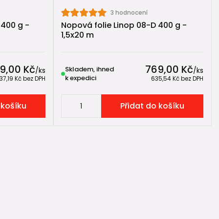
3 hodnocení
 400 g -
Nopová folie Linop 08-D 400 g -
1,5x20 m
9,00 Kč
769,00 Kč
Skladem, ihned
/
ks
/
ks
k expedici
37,19 Kč
bez DPH
635,54 Kč
bez DPH
 košíku
Přidat do košíku
de spolupracují s
drenážními trubkami
a
drenážními