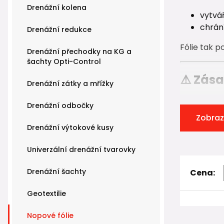
Drenážní kolena
vytvář
chrán
Drenážní redukce
Fólie tak p
Drenážní přechodky na KG a
šachty Opti-Control
⚠️ Zása
Drenážní zátky a mřížky
⚠️
Nopy pa
Drenážní odbočky
Zobraz
To znamen
Drenážní výtokové kusy
nopy 
Univerzální drenážní tvarovky
hladk
Pouze při t
Drenážní šachty
Cena:
vznik
Geotextilie
je chr
Nopové fólie
Opačné oto