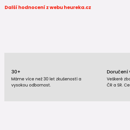
součástí n
Další hodnocení z webu heureka.cz
🌧️
Jak vyř
Při stavbě 
respektive
🧵
Co to je
Geotextilie
funkce, kte
💧
Vsaková
30+
Doručení 
Jak správn
Máme více než 30 let zkušeností a
Veškeré zb
vysokou odbornost.
ČR a SR. Ce
📦
Kompletn
Přehled vš
Shrnutí
Nopová fóli