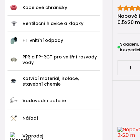
Kabelové chráničky
Kde se 
Nopová f
0,5x20 m
Nopové fóli
Ventilační hlavice a klapky
kolem
HT vnitřní odpady
u sute
Skladem,
při sa
k expedici
PPR a PP-RCT pro vnitřní rozvody
jako 
vody
Velmi čast
revizními 
Kotvící materiál, izolace,
stavební chemie
Nopová 
Vodovodní baterie
⚠️
Důležit
Nopová fól
Nářadí
Jejím úkole
Výprodej