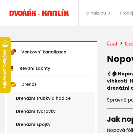
O nákupu
Prode
Úvod
Dre
Venkovní kanalizace
Nopov
Revizní šachty
💧🏠 Nopov
vlhkostí
. 
Drenáž
drenážní 
Drenážní trubky a hadice
Správně po
Drenážní tvarovky
Jak nop
Drenážní spojky
Nopová fól