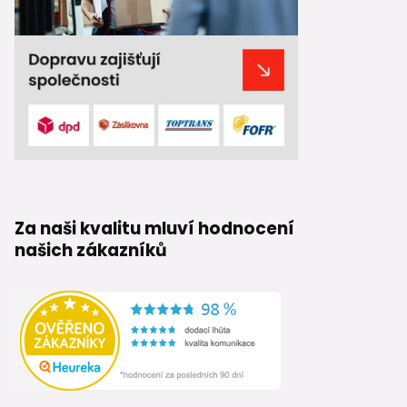
Správn
Nopová fól
Proto se no
drená
systé
Bez drenáž
Za naši kvalitu mluví hodnocení
našich zákazníků
Časté c
otoče
použit
abse
Tyto chyby 