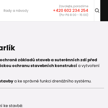
Zavolejte, poradíme
+420 602 234 254
Rady a návody
(Po-Pá 8:00 - 15:00)
rlík
ochraně základů staveb a suterénních zdí před
ckou ochranu stavebních konstrukcí
a vytvoření
 stavby
a ke správné funkci drenážního systému.
ní ke stavbě: