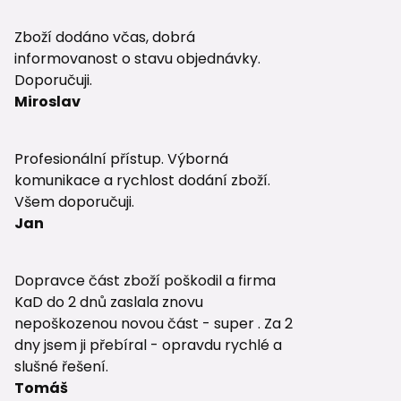
👉 Kam
Zboží dodáno včas, dobrá
informovanost o stavu objednávky.
Pokud řešít
Doporučuji.
přehledy:
Miroslav
🔍
Jak vybr
Podrobný ná
Profesionální přístup. Výborná
perforace)
komunikace a rychlost dodání zboží.
🏡
Drenáž 
Všem doporučuji.
Praktický n
Jan
🏡
Drenáž k
V tomto ná
Dopravce část zboží poškodil a firma
KaD do 2 dnů zaslala znovu
🏠
Drenáž 
nepoškozenou novou část - super . Za 2
Detailní v
dny jsem ji přebíral - opravdu rychlé a
slušné řešení.
☢️
Odvětrán
Tomáš
Dlouhodobá