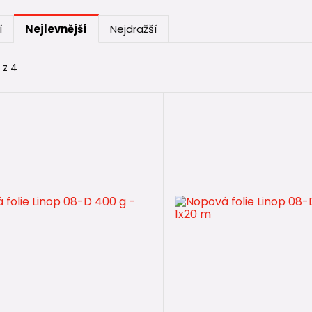
í
Nejlevnější
Nejdražší
fólie se přikládá pouze vertikálně ⚠
 z 4
ólie se používá výhradně ve svislé (vertikální) poloz
žití:
ení
svisle ke zdi stavby
,
ty základů směrem nahoru,
lně zakončení horní lištou.
ie
není určena k vodorovnému použití
, například:
ákladovou desku,
ladby podlah,
ěrkové lože.
ití je
technicky nesprávné
a neplní svůj účel - vlhkos