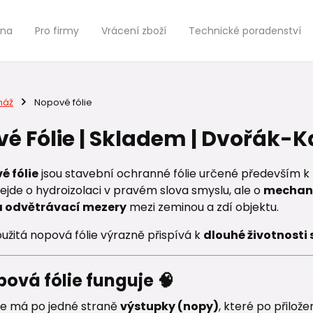
jna
Pro firmy
Vrácení zboží
Technické poradenství
náž
Nopové fólie
é Fólie | Skladem | Dvořák-Ka
é fólie
jsou stavební ochranné fólie určené především k
Nejde o hydroizolaci v pravém slova smyslu, ale o
mechani
a odvětrávací mezery
mezi zeminou a zdí objektu.
užitá nopová fólie výrazně přispívá k
dlouhé životnosti
ová fólie funguje 🧠
ie má po jedné straně
výstupky (nopy)
, které po přilože