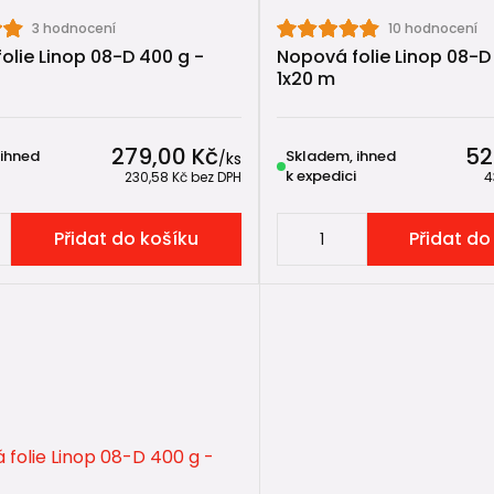
3 hodnocení
10 hodnocení
nopová fólie používá 🏗️
olie Linop 08-D 400 g -
Nopová folie Linop 08-D
1x20 m
e se používají zejména:
 základů rodinných domů,
rénních a sklepních stěn,
279,00 Kč
52
 ihned
Skladem, ihned
/
ks
nacích vlhkého zdiva,
k expedici
230,58 Kč
bez DPH
4
ochrana hydroizolace v zemině.
Přidat do košíku
Přidat do
o tvoří
součást drenážního systému kolem budovy
, k
šachtami
.
fólie není hydroizolace ⚠️
é upozornění:
ie
nenahrazuje hydroizolaci stavby
.
m je: