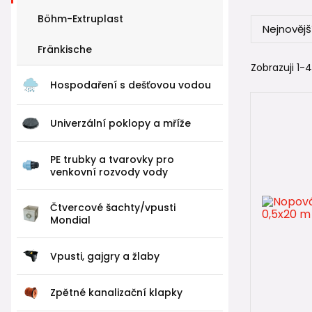
Böhm-Extruplast
Nejnovějš
Nopová 
Fränkische
⚠️
Zobrazuji 1-4
Nopová f
Hospodaření s dešťovou vodou
Správné pou
Univerzální poklopy a mříže
přilož
od pa
volite
PE trubky a tvarovky pro
venkovní rozvody vody
Nopová fól
Čtvercové šachty/vpusti
pod z
Mondial
do sk
pod št
Vpusti, gajgry a žlaby
Takové použ
zvětšovat.
Zpětné kanalizační klapky