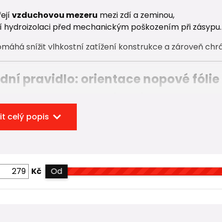
ejí
vzduchovou mezeru
mezi zdí a zeminou,
í hydroizolaci před mechanickým poškozením při zásypu.
omáhá snížit vlhkostní zatížení konstrukce a zároveň chrání
dní pravidlo: orientace nopové fólie
tří vždy směrem ke stavbě (ke zdi).
it celý popis
á:
jsou
přiložené přímo ke zdivu
,
á strana směřuje
do zásypu
.
éto orientaci:
Kč
Od
á funkční drenážní mezera,
áněna hydroizolace na zdi.
čení fólie je
častá a závažná chyba
, která výrazně sniž