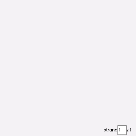
ém s vlhkostí nevyřeší.
 m.
strana
z 1