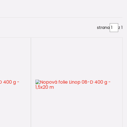
️
e.
strana
z 1
t se v tomto případě pod nopovou fólií bude naopak