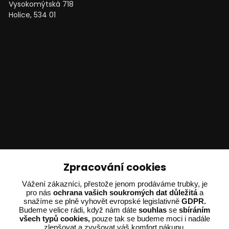
Vysokomýtská 718
Holice, 534 01
Technické poradenství
Zpracování cookies
Ing. Adam Dvořák
Vážení zákazníci, přestože jenom prodáváme trubky, je
+420 602 234 254
pro nás
ochrana vašich soukromých dat důležitá
a
snažíme se plně vyhovět evropské legislativně
GDPR.
(Po-Pá 8:00 - 15:00)
Budeme velice rádi, když nám dáte
souhlas
se
sbíráním
všech typů cookies,
pouze tak se budeme moci i nadále
potrebujiporadit@dvorak-karlik.cz
zlepšovat a zvyšovat váš komfort nákupu.