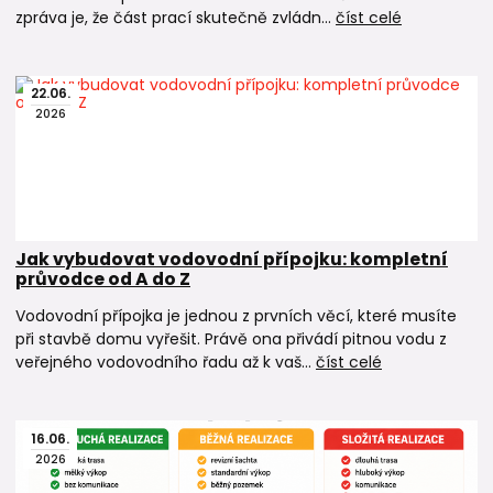
zpráva je, že část prací skutečně zvládn...
číst celé
22
.
06
.
2026
Jak vybudovat vodovodní přípojku: kompletní
průvodce od A do Z
Vodovodní přípojka je jednou z prvních věcí, které musíte
při stavbě domu vyřešit. Právě ona přivádí pitnou vodu z
veřejného vodovodního řadu až k vaš...
číst celé
16
.
06
.
2026