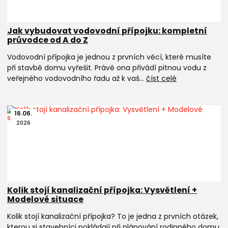
Jak vybudovat vodovodní přípojku: kompletní
průvodce od A do Z
Vodovodní přípojka je jednou z prvních věcí, které musíte
při stavbě domu vyřešit. Právě ona přivádí pitnou vodu z
veřejného vodovodního řadu až k vaš...
číst celé
16
.
06
.
2026
Kolik stojí kanalizační přípojka: Vysvětlení +
Modelové situace
Kolik stojí kanalizační přípojka? To je jedna z prvních otázek,
kterou si stavebníci pokládají při plánování rodinného domu.