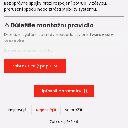
Bez správné spojky hrozí rozpojení potrubí v zásypu,
přerušení spádu nebo ztráta stability systému.
⚠️ Důležité montážní pravidlo
Drenážní systém se nikdy neskládá stylem
tvarovka +
tvarovka
.
Správná skladba je vždy:
👉
trubka → tvarovka → trubka → tvarovka
Zobrazit celý popis
Mezi dvě drenážní tvarovky musí být vždy vložen krátký úsek
potrubí
(minimálně cca 20 cm) 🧱
Upřesnit parametry
Tvarovka na tvarovku jednoduše nepasuje – spoj je
konstrukčně řešen tak, aby se každá tvarovka napojovala na
drenážní trubku, nikoli na další tvarovku.
Nejnovější
Nejlevnější
Nejdražší
Držte se jednoduchého pravidla:
Každá tvarovka musí být osazená do trubky – z obou
Zobrazuji 1-9 z 9
stran.
💧