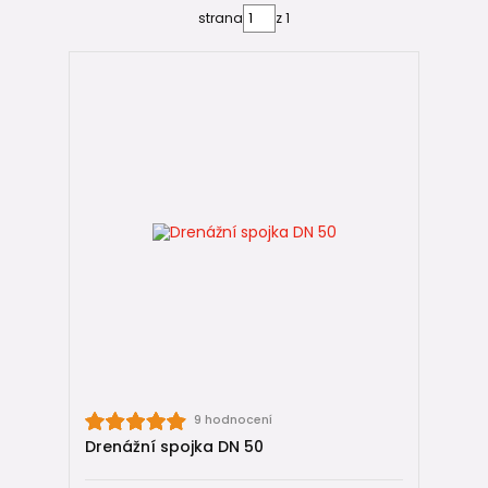
strana
z 1
Existují dva základní typy
drenážních spojek ⚖️
1️⃣
Standardní drenážní spojky
Tyto spojky jsou určeny pro běžné drenážní trubky:
Korudrain
(PE),
Opti-Drän
,
klasické žluté drenážní trubky z PVC.
Jedná se o univerzální řešení pro flexibilní i tyčové drenáže
běžné konstrukce. Používají se u pozemkových drenáží,
zahrad i u drenáže základů domu.
2️⃣
Systémové spojky pro Strabusil a
StormPipe
9 hodnocení
Drenážní spojka DN 50
Druhým typem jsou speciální systémové spojky určené
výhradně pro: