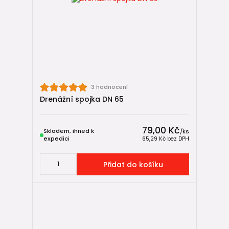
Drenážní spojky se dělí na:
standardní
(pro Korudrain, Opti-Drän, PVC),
systémové
(pro Strabusil a StormPipe).
Správná volba spojky je klíčová pro stabilní, dlouhodobě
funkční drenážní systém.
3 hodnocení
Drenážní spojka DN 65
79,00 Kč
Skladem, ihned k
/
ks
expedici
65,29 Kč
bez DPH
Přidat do košíku