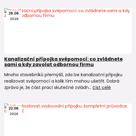
26
.
06
.
2026
Kanalizační přípojka svépomocí: co zvládnete
sami a kdy zavolat odbornou firmu
Mnoho stavebníků přemýšlí, zda lze kanalizační přípojku
realizovat svépomocí a kolik tím mohou ušetřit. Dobrá
zpráva je, že část prací skutečně zvládn...
číst celé
22
.
06
.
2026