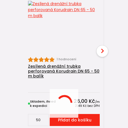
1 hodnocení
Zesílená drenážní trubka
Zesílená 
perforovaná Korudrain DN 65 - 50
perforov
m balík
metráž
26,00 Kč
Skladem, ihned
Skladem, 
/
m
k expedici
k expedici
21,49 Kč
bez DPH
Přidat do košíku