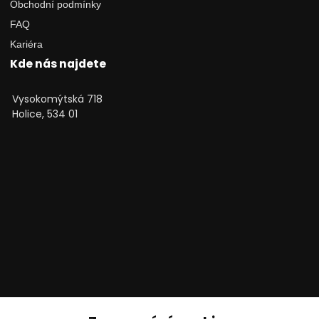
Obchodní podmínky
FAQ
Kariéra
Kde nás najdete
Vysokomýtská 718
Holice, 534 01
Technické poradenství