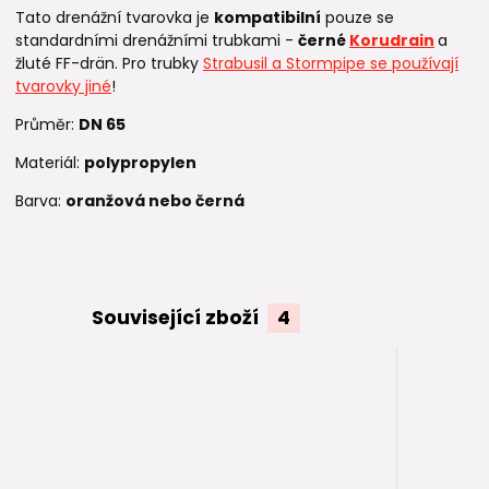
Tato drenážní tvarovka je
kompatibilní
pouze se
standardními drenážními trubkami -
černé
Korudrain
a
žluté FF-drän. Pro trubky
Strabusil a Stormpipe se používají
tvarovky jiné
!
Průměr:
DN 65
Materiál:
polypropylen
Barva:
oranžová nebo černá
Související zboží
4