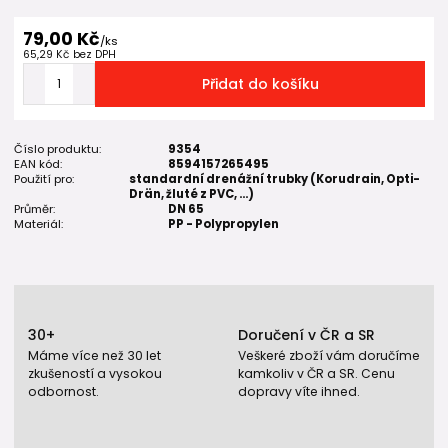
79,00 Kč
/
ks
65,29 Kč
bez DPH
Přidat do košíku
Číslo produktu:
9354
EAN kód:
8594157265495
Použití pro:
standardní drenážní trubky (Korudrain, Opti-
Drän, žluté z PVC, ...)
Průměr:
DN 65
Materiál:
PP - Polypropylen
30+
Doručení v ČR a SR
Máme více než 30 let
Veškeré zboží vám doručíme
zkušeností a vysokou
kamkoliv v ČR a SR. Cenu
odbornost.
dopravy víte ihned.