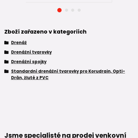
Zboží zařazeno v kategoriích
Drenáž
Drenážní tvarovky
Drenážní spojky
Standardní drenážní tvarovky pro Korudrain, Opti-
Drän, žluté z PVC
Jsme specialisté na prodej venkovní