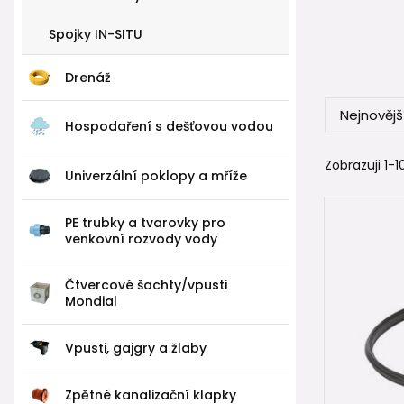
Postup:
Spojky IN-SITU
adapt
na hor
Drenáž
celek 
Nejnovějš
👉 Bez pod
Hospodaření s dešťovou vodou
Toto řešení
Zobrazuji 1-10
Univerzální poklopy a mříže
2️⃣ Pla
PE trubky a tvarovky pro
venkovní rozvody vody
Alternativn
✔ se stabil
Čtvercové šachty/vpusti
Mondial
✔ slouží ja
✔ odděluje
Vpusti, gajgry a žlaby
⚠️ Plastový
bez potřeb
Zpětné kanalizační klapky