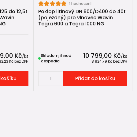
1 hodnocení
125 do 12,5t
Poklop litinový DN 600/D400 do 40t
 Wavin
(pojezdný) pro vlnovec Wavin
 NG
Tegra 600 a Tegra 1000 NG
9,00 Kč
10 799,00 Kč
Skladem, ihned
/
ks
/
ks
k expedici
32,23 Kč
bez DPH
8 924,79 Kč
bez DPH
 košíku
Přidat do košíku