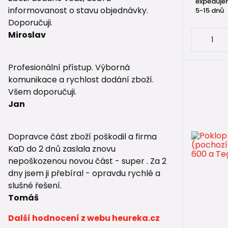
expeduje
informovanost o stavu objednávky.
5-15 dnů
🌧️
Drenážn
Doporučuji.
Miroslav
🔄
Zpětné k
🌬️
Ventilač
Profesionální přístup. Výborná
komunikace a rychlost dodání zboží.
🔩
IN-SITU 
Všem doporučuji.
Jan
Shrnutí
Poklopy a 
Dopravce část zboží poškodil a firma
plochám. P
KaD do 2 dnů zaslala znovu
lože nebo 
nepoškozenou novou část - super . Za 2
dny jsem ji přebíral - opravdu rychlé a
👉 Pokud ch
slušné řešení.
👉 Pokud r
Tomáš
Další hodnocení z webu heureka.cz