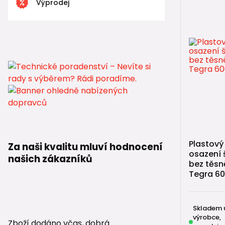
Výprodej
✔ je s ním
Betonový pr
📚 Uži
🔎
Jak vybr
🛠️
Montáž r
📏
Jak sest
🔧
Jak vytv
Plastový
Za naši kvalitu mluví hodnocení
osazení 
našich zákazníků
bez těsn
Tegra 60
🛒 Nava
🔶
KG venko
Skladem 
výrobce,
Zboží dodáno včas, dobrá
🏠
HT vnitř