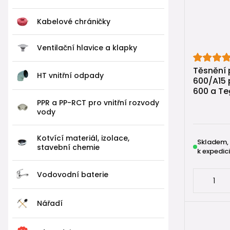
3️⃣ Bet
Kabelové chráničky
Technicky 
Ventilační hlavice a klapky
Postup:
Těsnění 
HT vnitřní odpady
600/A15 
kolem 
600 a Te
do něj
PPR a PP-RCT pro vnitřní rozvody
rám př
vody
Toto řešení
Kotvící materiál, izolace,
Skladem,
stavební chemie
k expedici
Proč d
Vodovodní baterie
Ve většině
✔ umožňuje
Nářadí
✔ minimali
✔ zachová