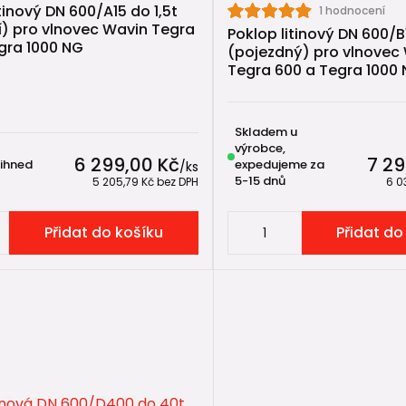
tinový DN 600/A15 do 1,5t
1 hodnocení
) pro vlnovec Wavin Tegra
Poklop litinový DN 600/B
gra 1000 NG
(pojezdný) pro vlnovec
Tegra 600 a Tegra 1000
Skladem u
výrobce,
6 299,00 Kč
7 29
 ihned
expedujeme za
/
ks
5-15 dnů
5 205,79 Kč
bez DPH
6 0
Přidat do košíku
Přidat do