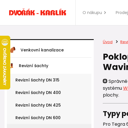
O nákupu
Prode
Úvod
Revi
Venkovní kanalizace
Poklo
Wavin
Revizní šachty
Revizní šachty DN 315
🛞 Správné
systému
W
Revizní šachty DN 400
plochy.
Revizní šachty DN 425
Typy po
Revizní šachty DN 600
Pro Tegra 6