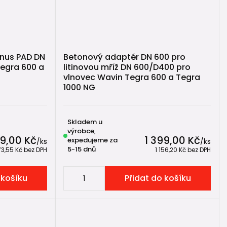
 prstence o výšce cca 15 cm kolem roury.
onus PAD DN
Betonový adaptér DN 600 pro
Tegra 600 a
litinovou mříž DN 600/D400 pro
vlnovec Wavin Tegra 600 a Tegra
1000 NG
Skladem u
ton správně proveden.
výrobce,
99,00 Kč
1 399,00 Kč
expedujeme za
/
ks
/
ks
5-15 dnů
73,55 Kč
bez DPH
1 156,20 Kč
bez DPH
🎯
 košíku
Přidat do košíku