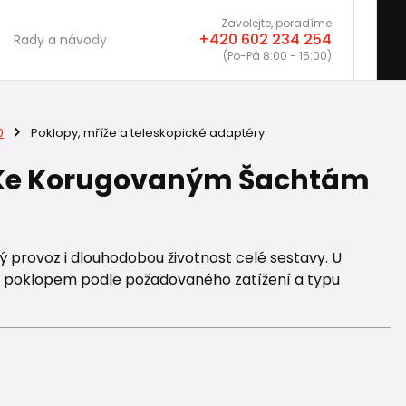
Zavolejte, poradíme
+420 602 234 254
Rady a návody
(Po-Pá 8:00 - 15:00)
0
Poklopy, mříže a teleskopické adaptéry
y Ke Korugovaným Šachtám
 provoz i dlouhodobou životnost celé sestavy. U
dit poklopem podle požadovaného zatížení a typu