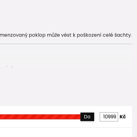
imenzovaný poklop může vést k poškození celé šachty.
ní 🔧
pického adaptéru
.
Do
Kč