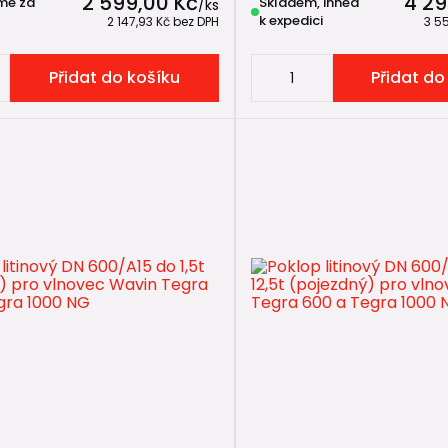
2 599,00 Kč
4 29
me za
Skladem, ihned
/
ks
k expedici
2 147,93 Kč
bez DPH
3 5
í potrubí
lapky do kanalizace
Přidat do košíku
Přidat do
ní hlavice
spojky
 🧠
teleskopické adaptéry
Wavin Tegra 600
umožňují přizpůs
ro dosažení správné nosnosti je zásadní, aby zatížení ne
systémového adaptéru.
cete technicky nejčistší řešení, zvolte teleskopický adap
ealizujete svépomocí, lze vybetonovat roznášecí prstene