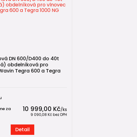
inová DN 600/D400 do 40t
á) obdelníková pro
Wavin Tegra 600 a Tegra
u
10 999,00 Kč
me za
/
ks
9 090,08 Kč
bez DPH
Detail