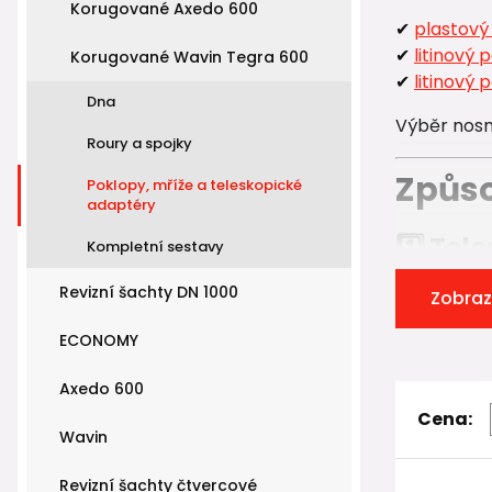
Korugované Axedo 600
✔
plastový
✔
litinový 
Korugované Wavin Tegra 600
✔
litinový
Dna
Výběr nosn
Roury a spojky
Způso
Poklopy, mříže a teleskopické
adaptéry
1️⃣ Te
Kompletní sestavy
Nejčastějš
Revizní šachty DN 1000
Zobraz
Teleskopic
ECONOMY
✔ umožňuje
Axedo 600
✔ přenáší 
Cena:
✔ zajišťuje
Wavin
✔ je syst
Revizní šachty čtvercové