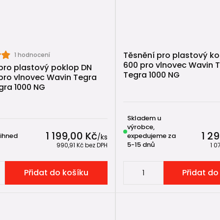
onový roznášecí prstenec 🧱
jednoduché řešení spočívá ve vybetonování roznášecího
Těsnění pro plastový k
1 hodnocení
600 pro vlnovec Wavin 
pro plastový poklop DN
Tegra 1000 NG
pro vlnovec Wavin Tegra
horní části roury se vytvoří betonový věnec,
gra 1000 NG
 se osadí rám poklopu,
enáší zatížení do betonu, nikoliv do plastu.
Skladem u
 lze realizovat svépomocí a je plně funkční, pokud je be
výrobce,
1 199,00 Kč
1 2
 ihned
expedujeme za
/
ks
5-15 dnů
990,91 Kč
bez DPH
1 0
oporučujeme teleskopický adaptér? 
Přidat do košíku
Přidat do
 realizací doporučujeme teleskopický adaptér, protože:
 přesné výškové nastavení
zuje přenos napětí do roury
vá systémové řešení výrobce