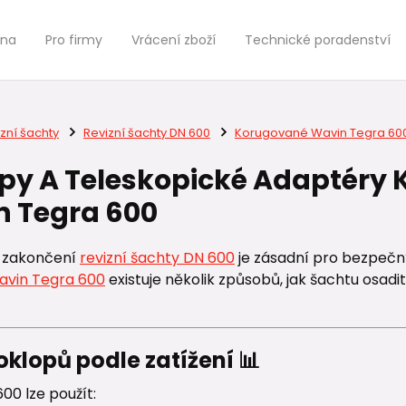
jna
Pro firmy
Vrácení zboží
Technické poradenství
zní šachty
Revizní šachty DN 600
Korugované Wavin Tegra 60
py A Teleskopické Adaptér
 Tegra 600
 zakončení
revizní šachty DN 600
je zásadní pro bezpečný
avin Tegra 600
existuje několik způsobů, jak šachtu osa
klopů podle zatížení 📊
00 lze použít: