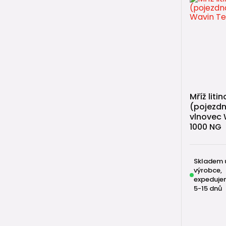
Mříž lit
(pojezdn
vlnovec 
1000 NG
Skladem 
výrobce,
expeduje
5-15 dnů