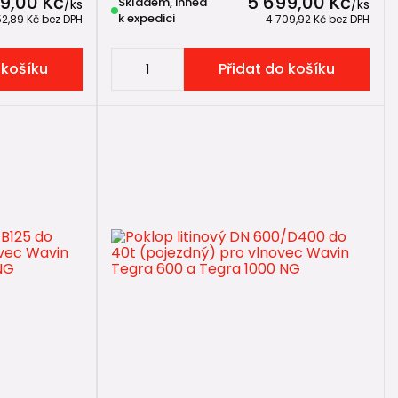
9,00 Kč
5 699,00 Kč
Skladem, ihned
/
ks
/
ks
k expedici
52,89 Kč
bez DPH
4 709,92 Kč
bez DPH
 košíku
Přidat do košíku
obit šachtu jak pochůzným, tak plně pojezdovým
bylo přenášeno na plastovou rouru, ale do betonového
tér.
c.