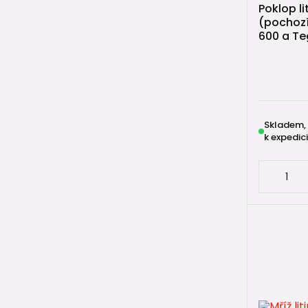
Poklop li
(pochozí
600 a Te
Skladem,
k expedici