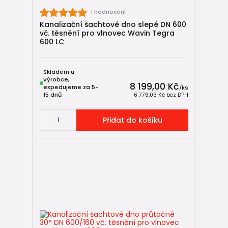
1 hodnocení
Kanalizační šachtové dno slepé DN 600
vč. těsnění pro vlnovec Wavin Tegra
600 LC
Skladem u
výrobce,
8 199,00 Kč
expedujeme za 5-
/
ks
15 dnů
6 776,03 Kč
bez DPH
Přidat do košíku