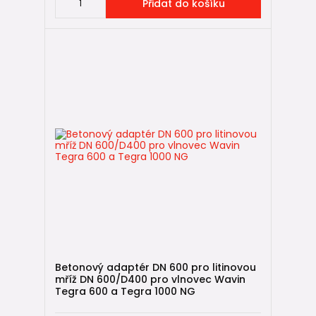
Přidat do košíku
✔ snadné dodatečné úpravy (např.
IN-SITU spojky
)
Betonové šachty jsou robustní, ale jsou těžké, náročnější na
manipulaci a bez dodatečného utěsnění nemusí
dosahovat takové těsnosti jako moderní plastové systémy.
👉 Pokud hledáte moderní, spolehlivé a technicky čisté
řešení s rychlou montáží, plastová revizní šachta DN 600 je
ve většině případů praktičtější volbou.
📚 Užitečné návody
🔎
Jak vybrat a sestavit revizní šachtu
🛠️
Montáž revizní šachty v 8 krocích
📏
Jak sestavit revizní šachtu DN 600 (Wavin Tegra 600 a
Axedo 600)
Betonový adaptér DN 600 pro litinovou
🔧
Jak vytvořit vstup do revizní šachty mimo úroveň dna
mříž DN 600/D400 pro vlnovec Wavin
(IN-SITU)
Tegra 600 a Tegra 1000 NG