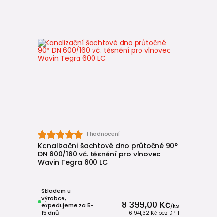
1 hodnocení
Kanalizační šachtové dno průtočné 90°
DN 600/160 vč. těsnění pro vlnovec
Wavin Tegra 600 LC
Skladem u
výrobce,
8 399,00 Kč
expedujeme za 5-
/
ks
15 dnů
6 941,32 Kč
bez DPH