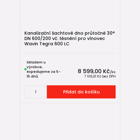
Kanalizační šachtové dno průtočné 30°
DN 600/200 vč. těsnění pro vlnovec
Wavin Tegra 600 LC
Skladem u
výrobce,
8 599,00 Kč
expedujeme za 5-
/
ks
15 dnů
7 106,61 Kč
bez DPH
Přidat do košíku