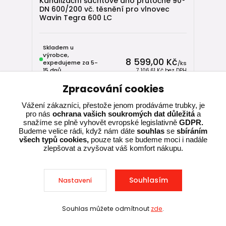
Kanalizační šachtové dno průtočné 90°
DN 600/200 vč. těsnění pro vlnovec
Wavin Tegra 600 LC
Skladem u
výrobce,
8 599,00 Kč
expedujeme za 5-
/
ks
15 dnů
7 106,61 Kč
bez DPH
Zpracování cookies
Přidat do košíku
Vážení zákazníci, přestože jenom prodáváme trubky, je
pro nás
ochrana vašich soukromých dat důležitá
a
snažíme se plně vyhovět evropské legislativně
GDPR.
Budeme velice rádi, když nám dáte
souhlas
se
sbíráním
všech typů cookies,
pouze tak se budeme moci i nadále
zlepšovat a zvyšovat váš komfort nákupu.
Souhlasím
Nastavení
Souhlas můžete odmítnout
zde
.
Sleva při nákupu nad 10 000 Kč