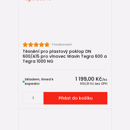
koncová
slepá
Díky tomu lze šachtu přesně přizpůsobit konkrétnímu
projektu bez nutnosti improvizací na stavbě.
Poklopy a zatížení 🚧
1 hodnocení
Tegra 600 umožňuje osazení:
Těsnění pro plastový poklop DN
600/A15 pro vlnovec Wavin Tegra 600 a
plastovým poklopem do 1,5 t (pochůzný)
Tegra 1000 NG
litinovým poklopem do 12,5 t (B125)
litinovým poklopem do 40 t (D400)
1 199,00 Kč
Skladem, ihned k
/
ks
Poklopy lze osadit pomocí
teleskopického adaptéru
,
expedici
990,91 Kč
bez DPH
plastového konusu PAD nebo do betonového roznášecího
prstence – podle požadovaného způsobu přenosu zatížení.
Přidat do košíku
Kdy je Wavin Tegra 600 ideální volba?
🧠
Tegra 600 doporučujeme zejména pokud: