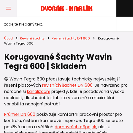
Úvod
Revizní šachty
Revizní šachty DN 600
Korugované
Wavin Tegra 600
Korugované Šachty Wavin
Tegra 600 | Skladem
🔵 Wavin Tegra 600 představuje technicky nejvyspělejší
řešení plastových
revizních šachet DN 600
. Je navržena pro
náročnější
kanalizační
projekty, kde je požadována vysoká
odolnost, dlouhodobá stabilita v zemině a maximální
variabilita napojení potrubí.
Průměr DN 600
poskytuje komfortní pracovní prostor pro
kontrolu, čištění i kamerové inspekce. Tegra 600 se proto
používá nejen u větších
domovních přípojek
, ale i u
bytových domů, komerčních objektů a veřejných