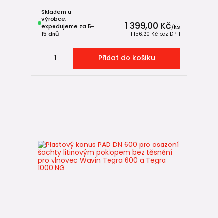
Skladem u
🛒 Navazující zboží
výrobce,
1 399,00 Kč
expedujeme za 5-
/
ks
🔶
KG venkovní kanalizace
15 dnů
1 156,20 Kč
bez DPH
🏠
HT vnitřní kanalizace
Přidat do košíku
🌧️
Drenážní potrubí
🔄
Zpětné klapky do kanalizace
🌬️
Ventilační hlavice
🔩
IN-SITU spojky
Shrnutí
Wavin Tegra 600 je robustní a modulární systém revizních
šachet DN 600, který nabízí vysokou variabilitu, kvalitní
těsnost a stabilní chování v zemině. Je vhodný pro projekty,
kde se klade důraz na technickou preciznost, dlouhou
životnost a bezpečné napojení potrubí.