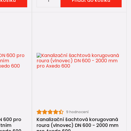
 košíku
Přidat do košíku
9 hodnocení
N 600 pro
Kanalizační šachtová korugovaná
itním
roura (vlnovec) DN 600 - 2000 mm