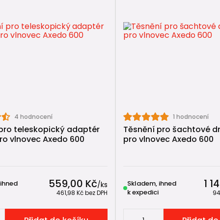
tečné návody
at a sestavit revizní šachtu
evizní šachty v 8 krocích
avit revizní šachtu DN 600 (Wavin Tegra 600 a Axedo 600
tějších chyb při výběru a instalaci revizní šachty
ořit vstup do revizní šachty mimo úroveň dna (IN-SITU)
4 hodnocení
1 hodnocení
pro teleskopický adaptér
Těsnění pro šachtové d
ro vlnovec Axedo 600
pro vlnovec Axedo 600
zující zboží
vní kanalizace
559,00 Kč
1 1
 ihned
Skladem, ihned
/
ks
ní kanalizace
k expedici
461,98 Kč
bez DPH
94
í potrubí