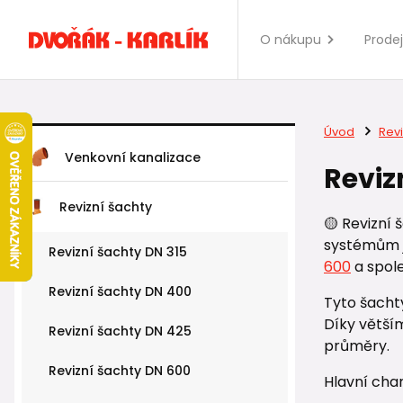
O nákupu
Prode
Úvod
Revi
Venkovní kanalizace
Reviz
Revizní šachty
🟡 Revizní
systémům 
Revizní šachty DN 315
600
a spole
Revizní šachty DN 400
Tyto šachty
Díky větší
Revizní šachty DN 425
průměry.
Revizní šachty DN 600
Hlavní char