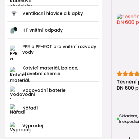
📚 Uži
Ventilační hlavice a klapky
🔎
Jak vybr
🛠️
Montáž r
HT vnitřní odpady
📏
Jak sest
PPR a PP-RCT pro vnitřní rozvody
vody
🔎
7 nejčas
🔧
Jak vytv
Kotvící materiál, izolace,
stavební chemie
Těsnění 
DN 600 p
Vodovodní baterie
🛒 Nava
🔶
KG venko
Nářadí
Skladem,
🏠
HT vnitř
k expedici
Výprodej
🌧️
Drenážn