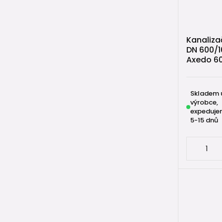
Kanaliza
DN 600/1
Axedo 6
Skladem 
výrobce,
expeduje
5-15 dnů