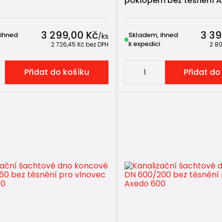
poklopem bez těsnění 
3 299,00 Kč
3 39
 ihned
Skladem, ihned
/
ks
k expedici
2 726,45 Kč
bez DPH
2 8
Přidat do košíku
Přidat do