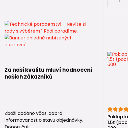
🔄
Zpětné k
🌬️
Ventilač
🔩
IN-SITU 
Za naši kvalitu mluví hodnocení
našich zákazníků
Zboží dodáno včas, dobrá
Poklop k
informovanost o stavu objednávky.
1,5t (po
Doporučuji.