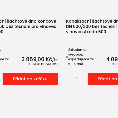
ční šachtové dno koncové
Kanalizační šachtové d
60 bez těsnění pro vlnovec
DN 600/200 bez těsnění
00
vlnovec Axedo 600
u
Skladem u
výrobce,
3 859,00 Kč
4 09
me za
expedujeme za
/
ks
5-15 dnů
3 189,26 Kč
bez DPH
3 3
Přidat do košíku
Přidat do