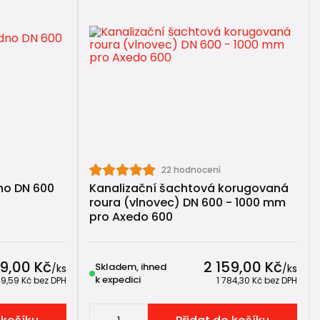
)
22 hodnocení
no DN 600
Kanalizační šachtová korugovaná
roura (vlnovec) DN 600 - 1000 mm
pro Axedo 600
49,00 Kč
2 159,00 Kč
Skladem, ihned
/
ks
/
ks
k expedici
9,59 Kč
bez DPH
1 784,30 Kč
bez DPH