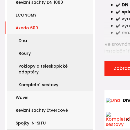
Revizní šachty DN 1000
✔️
DN
✔️
spl
ECONOMY
✔️ vy
✔️ vý
Axedo 600
✔️ mo
Dna
Ve srovnán
instalační 
Roury
požadavky 
Poklopy a teleskopické
Zobraz
Axedo 600 
adaptéry
šacht
Kompletní sestavy
roury
poklo
Wavin
Dn
kompl
Revizní šachty čtvercové
Díky tomu 
K
výkonu
Spojky IN-SITU