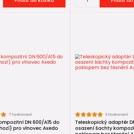
Přidat do košíku
Přidat do
lapky do kanalizace
ní hlavice
spojky
7 hodnocení
3 hodnocení
ompozitní DN 600/A15 do
Teleskopický adaptér D
chozí) pro vlnovec Axedo
osazení šachty kompoz