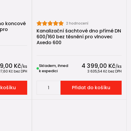
no koncové
2 hodnocení
 pro
Kanalizační šachtové dno přímé DN
600/160 bez těsnění pro vlnovec
Axedo 600
9,00 Kč
4 399,00 Kč
Skladem, ihned
/
ks
/
ks
k expedici
87,60 Kč
bez DPH
3 635,54 Kč
bez DPH
 košíku
Přidat do košíku