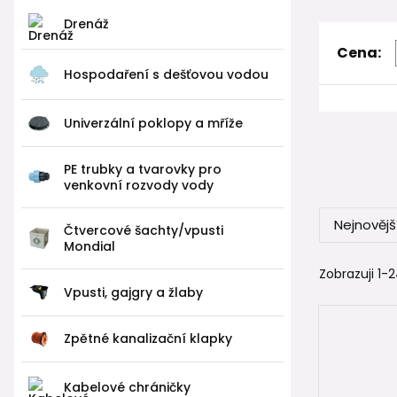
Drenáž
🆚 Pla
Cena:
Pokud zvaž
Hospodaření s dešťovou vodou
Proč dne
Univerzální poklopy a mříže
✔ výrazně 
✔ rychlejší
PE trubky a tvarovky pro
✔ vysoká t
venkovní rozvody vody
✔ plná komp
✔ odolnost
Nejnovějš
Čtvercové šachty/vpusti
✔ snadné d
Mondial
Betonové š
Zobrazuji 1-
Vpusti, gajgry a žlaby
takové těs
👉 Pokud hl
Zpětné kanalizační klapky
většině pří
Kabelové chráničky