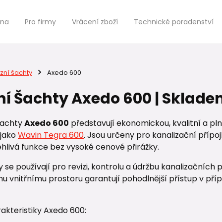
jna
Pro firmy
Vrácení zboží
Technické poradenství
zní šachty
Axedo 600
ní Šachty Axedo 600 | Sklad
 šachty
Axedo 600
představují ekonomickou, kvalitní a p
jako
Wavin Tegra 600
. Jsou určeny pro kanalizační přípo
hlivá funkce bez vysoké cenové přirážky.
 se používají pro revizi, kontrolu a údržbu kanalizačních
mu vnitřnímu prostoru garantují pohodlnější přístup v př
akteristiky Axedo 600: