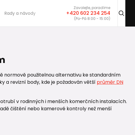
Zavolejte, poradíme
+420 602 234 254
Rady a návody
(Po-Pá 8:00 - 15:00)
em
lně normově použitelnou alternativu ke standardním
jky a revizní body, kde je požadován větší
průměr DN
 potrubí v rodinných i menších komerčních instalacích.
ípadě čištění nebo kamerové kontroly než menší