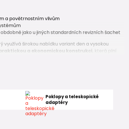
ým a povětrnostním vlivům
systémům
obdobně jako u jiných standardních revizních šachet
ý využívá širokou nabídku variant den a vysokou
praktickou a ekonomickou konstrukci
, která plní
.
Poklopy a teleskopické
adaptéry
u revizní šachtu DN 600 s dobrým poměrem ceny a