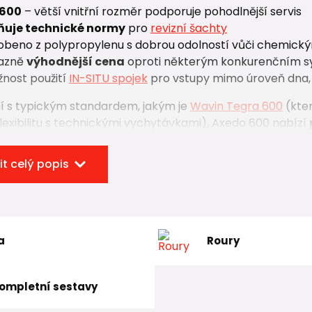
 600
– větší vnitřní rozměr podporuje pohodlnější servis
ňuje technické normy
pro
revizní šachty
robeno z polypropylenu s dobrou odolností vůči chemick
razně
výhodnější cena
oproti některým konkurenčním 
žnost použití
IN-SITU spojek
pro vstupy mimo úroveň dna, 
í s typickým standardem, jakým je
Wavin Tegra 600
(kter
flexibilitu s technickými vychytávkami), Axedo 600 nabízí
běžných projektů bez nadbytečných systémových prvků
it celý popis
zahrnuje kompletní nabídku komponent:
ová dna
py a teleskopické adaptéry
a
Roury
etní sestavy pro rychlé řešení montáže
je Axedo 600 vhodná pro každého, kdo hledá
spolehlivo
ompletní sestavy