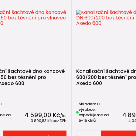
ční šachtové dno koncové
Kanalizační šachtové d
50 bez těsnění pro
600/200 bez těsnění pro
Axedo 600
Axedo 600
u
Skladem u
výrobce,
4 599,00 Kč
4 89
me za
expedujeme za
/
ks
5-15 dnů
3 800,83 Kč
bez DPH
4 0