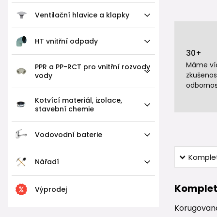
Ventilační hlavice a klapky
HT vnitřní odpady
30+
Máme víc
PPR a PP-RCT pro vnitřní rozvody
zkušenos
vody
odbornos
Kotvící materiál, izolace,
stavební chemie
Vodovodní baterie
Komplet
Nářadí
Komplet
Výprodej
Korugovan