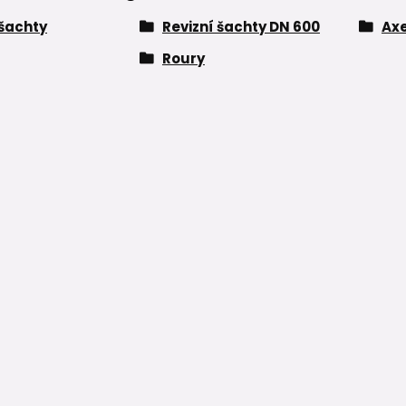
 šachty
Revizní šachty DN 600
Ax
Roury