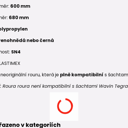
ůměr:
600 mm
měr:
680 mm
olypropylen
venohnědá nebo černá
host:
SN
4
PLASTIMEX
neoriginální rouru, která je
plně kompatibilní
s šachtam
: Roura roura není kompatibilní s šachtami Wavin Tegra
řazeno v kategoriích