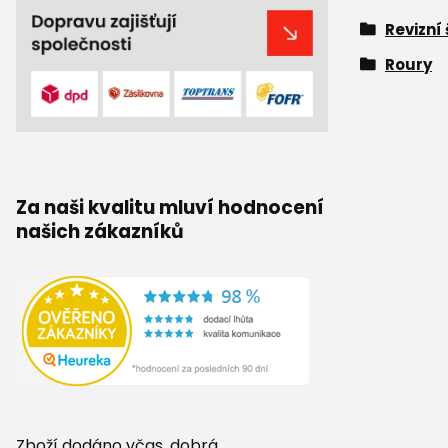
Revizní
Roury
Za naši kvalitu mluví hodnocení
našich zákazníků
Zboží dodáno včas, dobrá