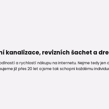
ní kanalizace, revizních šachet a d
lností a rychlostí nákupu na internetu. Nejme tedy jen d
me již přes 20 let a jsme tak schopni každému individuáln