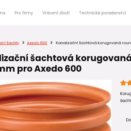
jna
Pro firmy
Vrácení zboží
Technické poradenství
zní šachty
Axedo 600
Kanalizační šachtová korugovaná roura
izační šachtová korugovaná 
mm pro Axedo 600
Korug
šacht
Do