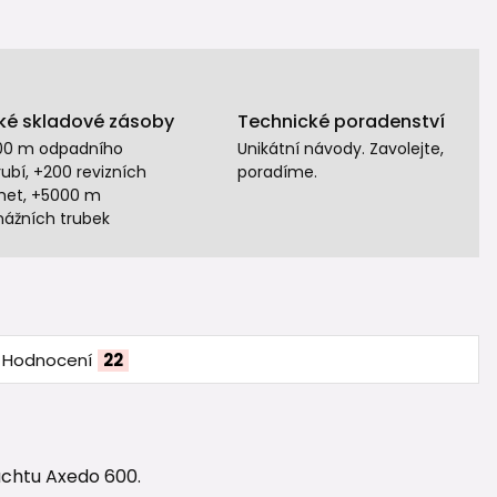
ké skladové zásoby
Technické poradenství
00 m odpadního
Unikátní návody. Zavolejte,
ubí, +200 revizních
poradíme.
het, +5000 m
nážních trubek
Hodnocení
22
achtu Axedo 600.