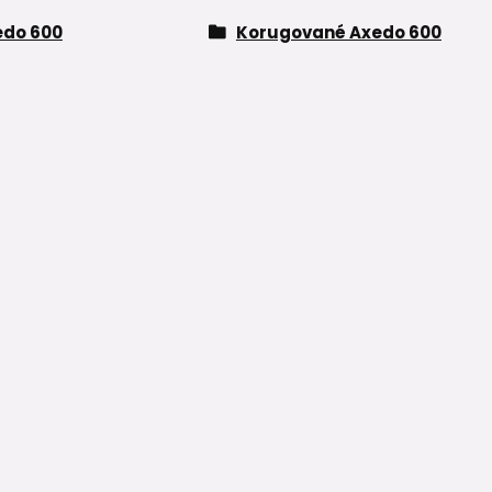
edo 600
Korugované Axedo 600