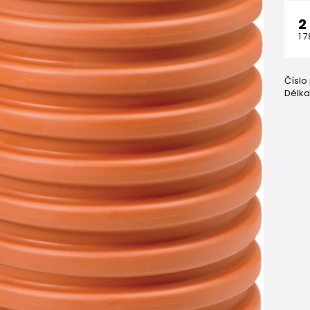
2
1 
Číslo
Délka