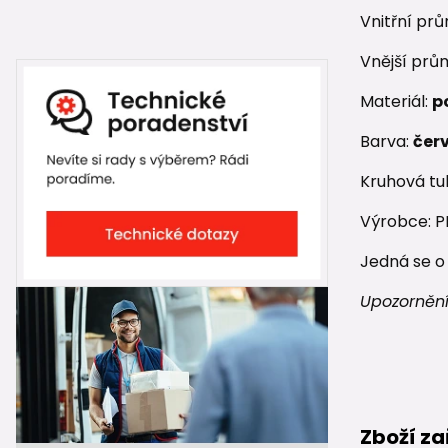
Vnitřní pr
Vnější prů
Materiál:
p
Barva:
čer
Kruhová tu
Výrobce: 
Jedná se o 
Upozornění
Zboží za