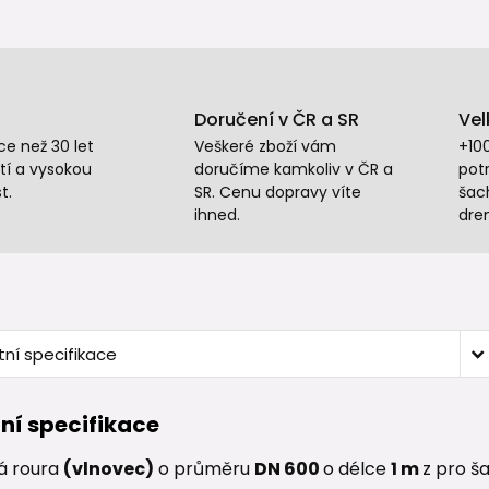
Doručení v ČR a SR
Vel
e než 30 let
Veškeré zboží vám
+10
tí a vysokou
doručíme kamkoliv v ČR a
potr
t.
SR. Cenu dopravy víte
šac
ihned.
dre
ní specifikace
ní specifikace
á roura
(vlnovec)
o průměru
DN 600
o délce
1 m
z pro š