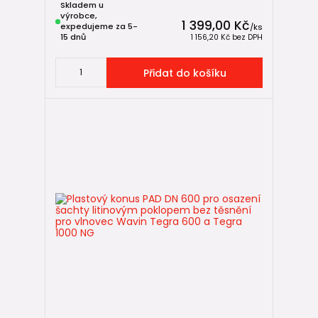
Skladem u
výrobce,
1 399,00 Kč
expedujeme za 5-
/
ks
Shrnutí – kdy zvolit Wavin Tegra 600 🧠
15 dnů
1 156,20 Kč
bez DPH
✅ pokud potřebujete více prostoru než u DN 425
✅ pokud řešíte technicky složitější uzly
Přidat do košíku
✅ pokud požadujete komfortní přístup
✅ pokud chcete rezervu pro budoucí úpravy
Díky kombinaci robustní konstrukce, modulárního systému
a širokých možností použití patří
Wavin Tegra 600
k velmi
univerzálním a spolehlivým řešením mezi revizními
šachtami.