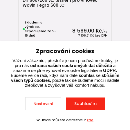
DN 600/200 vč. těsnění pro vlnovec
Wavin Tegra 600 LC
Skladem u
výrobce,
8 599,00 Kč
expedujeme za 5-
/
ks
15 dnů
7 106,61 Kč
bez DPH
Zpracování cookies
Přidat do košíku
Vážení zákazníci, přestože jenom prodáváme trubky, je
pro nás
ochrana vašich soukromých dat důležitá
a
snažíme se plně vyhovět evropské legislativně
GDPR.
Budeme velice rádi, když nám dáte
souhlas
se
sbíráním
všech typů cookies,
pouze tak se budeme moci i nadále
zlepšovat a zvyšovat váš komfort nákupu.
Souhlasím
Nastavení
Souhlas můžete odmítnout
zde
.
Sleva při nákupu nad 10 000 Kč