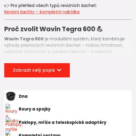
👉 Pro přehled všech typů revizních šachet:
Revizní šachty – kompletní nabídka
Proč zvolit Wavin Tegra 600 💪
Wavin Tegra 600
je modulární systém, který kombinuje
výhody plastových revizních šachet – nízkou hmotnost,
odolnost vůči korozi a vysokou těsnost – s robustní
konstrukcí a komfortním prostorem.
🏠 Ideální pro větší domovní a víceúčelové
Zobrazit celý popis
kanalizační uzly
📏 Větší vnitřní prostor pro napojení potrubí a
manipulaci
🔧 Snadnější servis a údržba
Dna
🔗 Kompatibilita s
KG venkovní kanalizací
⏳ Dlouhodobá životnost a minimální údržba
Roury a spojky
Pro technicky náročnější kanalizační uzly, vyšší průtoky
Poklopy, mříže a teleskopické adaptéry
nebo více napojení je právě Tegra 600 velmi univerzální
volbou.
Kompletní sestavy