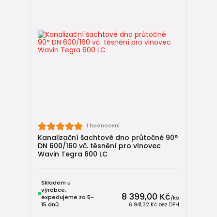
1 hodnocení
Kanalizační šachtové dno průtočné 90°
DN 600/160 vč. těsnění pro vlnovec
Wavin Tegra 600 LC
Skladem u
výrobce,
8 399,00 Kč
expedujeme za 5-
/
ks
15 dnů
6 941,32 Kč
bez DPH