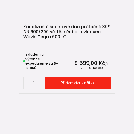
Kanalizační šachtové dno průtočné 30°
DN 600/200 vč. těsnění pro vlnovec
Wavin Tegra 600 LC
Skladem u
výrobce,
8 599,00 Kč
expedujeme za 5-
/
ks
15 dnů
7 106,61 Kč
bez DPH
Přidat do košíku