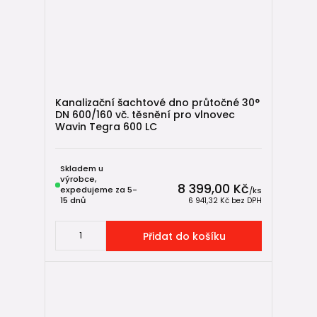
Kanalizační šachtové dno průtočné 30°
DN 600/160 vč. těsnění pro vlnovec
Wavin Tegra 600 LC
Skladem u
výrobce,
8 399,00 Kč
expedujeme za 5-
/
ks
15 dnů
6 941,32 Kč
bez DPH
Přidat do košíku