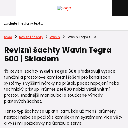
Úvod
Revizní šachty
Wavin
Wavin Tegra 600
Revizní šachty Wavin Tegra
600 | Skladem
🏗️ Revizní šachty
Wavin Tegra 600
představují vysoce
funkční a prostorově komfortní řešení pro kanalizační
systémy s vyššími nároky na průtok, počet napojení nebo
technický přístup. Průměr
DN 600
nabízí větší vnitřní
prostor, snadnější manipulaci a současně výhody
plastových šachet.
Tento typ šachty se uplatní tam, kde už menší průměry
nestačí nebo se počítá s komplexním systémem více větví
a vyššími požadavky na údržbu a servis.