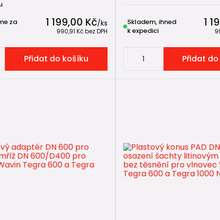
u
1 199,00 Kč
1 1
me za
Skladem, ihned
/
ks
k expedici
990,91 Kč
bez DPH
9
Přidat do košíku
Přidat do