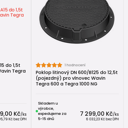
5 do 1,5t
1 hodnocení
Wavin Tegra
Poklop litinový DN 600/B125 do 12,5t
(pojezdný) pro vlnovec Wavin
Tegra 600 a Tegra 1000 NG
Skladem u
výrobce,
9,00 Kč
7 299,00 Kč
expedujeme za
/
ks
/
ks
5-15 dnů
05,79 Kč
bez DPH
6 032,23 Kč
bez DPH