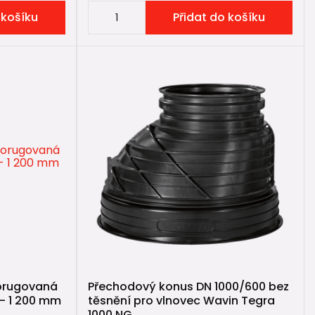
 košíku
Přidat do košíku
korugovaná
Přechodový konus DN 1000/600 bez
 - 1 200 mm
těsnění pro vlnovec Wavin Tegra
1000 NG