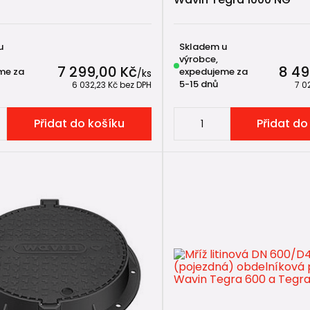
u
Skladem u
výrobce,
7 299,00 Kč
8 49
me za
expedujeme za
/
ks
5-15 dnů
6 032,23 Kč
bez DPH
7 0
Přidat do košíku
Přidat do