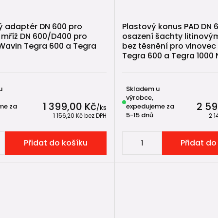
 adaptér DN 600 pro
Plastový konus PAD DN 
u mříž DN 600/D400 pro
osazení šachty litinov
Wavin Tegra 600 a Tegra
bez těsnění pro vlnovec
Tegra 600 a Tegra 1000
u
Skladem u
výrobce,
1 399,00 Kč
2 59
me za
expedujeme za
/
ks
5-15 dnů
1 156,20 Kč
bez DPH
2 1
Přidat do košíku
Přidat do