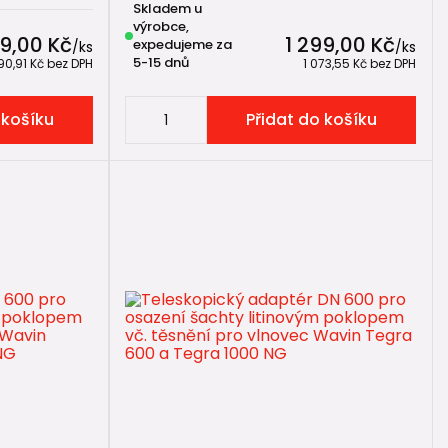
Skladem u
výrobce,
99,00 Kč
1 299,00 Kč
expedujeme za
/
ks
/
ks
5-15 dnů
90,91 Kč
bez DPH
1 073,55 Kč
bez DPH
 košíku
Přidat do košíku