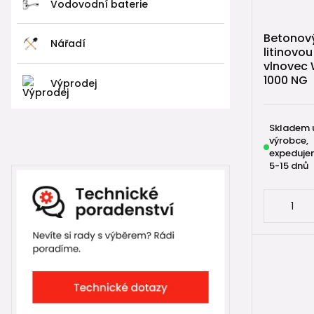
Vodovodní baterie
Betonový
Nářadí
litinovo
vlnovec 
1000 NG
Výprodej
Skladem 
výrobce,
expeduje
5-15 dnů