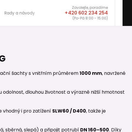
Zavolejte, poradíme
+420 602 234 254
Rady a návody
(Po-Pá 8:00 - 15:00)
NG
izační šachty s vnitřním průměrem
1000 mm
, navržené
odolnost, dlouhou životnost a výrazně nižší hmotnost
e vhodný i pro zatížení
SLW60 / D400
, takže je
á, sběrná, slepá) a připojit potrubí
DN 160–500
. Díky