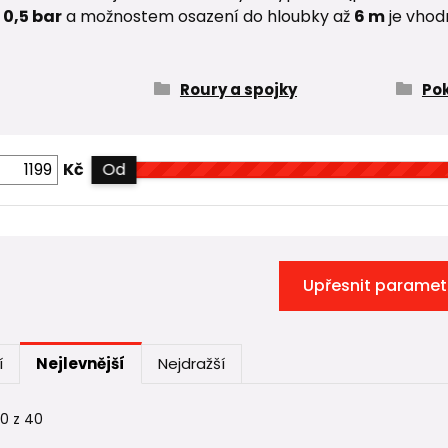
o
0,5 bar
a možnostem osazení do hloubky až
6 m
je vhodn
Roury a spojky
Po
Kč
Od
Upřesnit paramet
í
Nejlevnější
Nejdražší
40 z 40