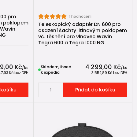
600 pro
1 hodnocení
ým poklopem
Teleskopický adaptér DN 600 pro
 Wavin
osazení šachty litinovým poklopem
 NG
vč. těsnění pro vlnovec Wavin
Tegra 600 a Tegra 1000 NG
9,00 Kč
4 299,00 Kč
Skladem, ihned
/
ks
/
ks
k expedici
47,93 Kč
bez DPH
3 552,89 Kč
bez DPH
 košíku
Přidat do košíku