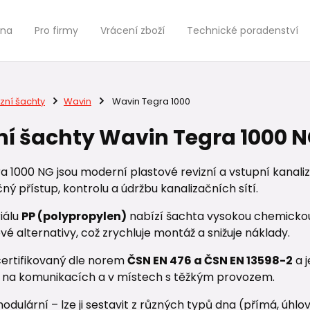
jna
Pro firmy
Vrácení zboží
Technické poradenství
zní šachty
Wavin
Wavin Tegra 1000
ní šachty Wavin Tegra 1000 
a 1000 NG jsou moderní plastové revizní a vstupní kanal
ý přístup, kontrolu a údržbu kanalizačních sítí.
iálu
PP (polypropylen)
nabízí šachta vysokou chemickou 
é alternativy, což zrychluje montáž a snižuje náklady.
certifikovaný dle norem
ČSN EN 476 a ČSN EN 13598-2
a j
 i na komunikacích a v místech s těžkým provozem.
odulární – lze ji sestavit z různých typů dna (přímá, úhlov