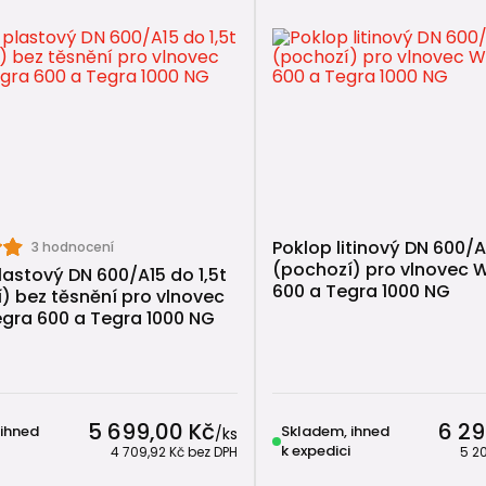
Poklop litinový DN 600/A1
3 hodnocení
(pochozí) pro vlnovec 
lastový DN 600/A15 do 1,5t
600 a Tegra 1000 NG
) bez těsnění pro vlnovec
gra 600 a Tegra 1000 NG
5 699,00 Kč
6 29
 ihned
Skladem, ihned
/
ks
k expedici
4 709,92 Kč
bez DPH
5 2