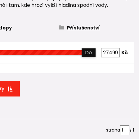
á i tam, kde hrozí vyšší hladina spodní vody.
klopy
Příslušenství
Do
Kč
ry
strana
z 1