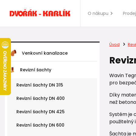
O nákupu
Prode
Úvod
Revi
Venkovní kanalizace
Reviz
Revizní šachty
Wavin Tegr
pro bezpečn
Revizní šachty DN 315
Díky mater
Revizní šachty DN 400
než betonov
Revizní šachty DN 425
Systém je 
použitelný
Revizní šachty DN 600
Šachta je m