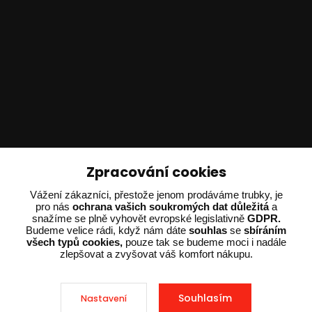
Technické poradenství
Zpracování cookies
Ing. Adam Dvořák
Vážení zákazníci, přestože jenom prodáváme trubky, je
pro nás
ochrana vašich soukromých dat důležitá
a
+420 602 234 254
snažíme se plně vyhovět evropské legislativně
GDPR.
(Po-Pá 8:00 - 15:00)
Budeme velice rádi, když nám dáte
souhlas
se
sbíráním
všech typů cookies,
pouze tak se budeme moci i nadále
potrebujiporadit@dvorak-karlik.cz
zlepšovat a zvyšovat váš komfort nákupu.
Souhlasím
Nastavení