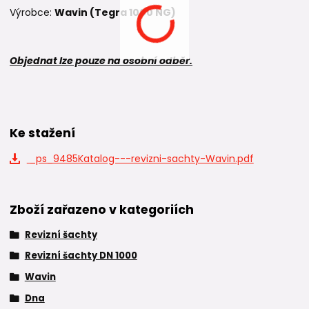
Výrobce:
Wavin (Tegra 1000 NG)
Objednat lze pouze na osobní odběr.
Ke stažení
_ps_9485Katalog---revizni-sachty-Wavin.pdf
Zboží zařazeno v kategoriích
Revizní šachty
Revizní šachty DN 1000
Wavin
Dna