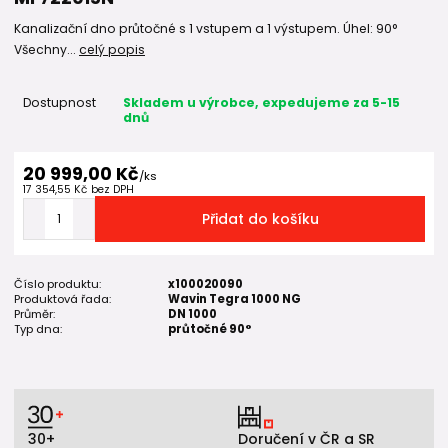
Kanalizační dno průtočné s 1 vstupem a 1 výstupem. Úhel: 90°
Všechny...
celý popis
Dostupnost
Skladem u výrobce, expedujeme za 5-15
dnů
20 999,00 Kč
/
ks
17 354,55 Kč
bez DPH
Přidat do košíku
Číslo produktu:
x100020090
Produktová řada:
Wavin Tegra 1000 NG
Průměr:
DN 1000
Typ dna:
průtočné 90°
30+
Doručení v ČR a SR