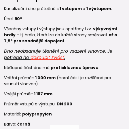
Kanalizační dno
průtočné
s
1 vstupem
a
1 výstupem.
Úhel:
90°
Všechny vstupy i výstupy jsou opatřeny tzv.
výkyvnými
hrdly
- tj. hrdla, která lze do každé strany směrovat
až o
7,5° pro snadnější dopojení
.
Dno neobsahuje těsnění pro vsazení vlnovce. Je
potřeba ho
dokoupit zvlášť
.
Nášlapná část dna má
protiskluznou úpravu
.
Vnitřní průměr:
1 000 mm
(horní část je rozšířená pro
vsunutí vlnovce)
Vnější průměr:
1 187 mm
Průměr vstupů a výstupu:
DN 200
Materiál:
polypropylen
Barva:
černá