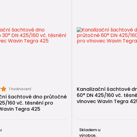
vní kanalizace
ní kanalizace
í potrubí
lapky do kanalizace
ní hlavice
spojky
Kanalizační šachtové d
1 hodnocení
60° DN 425/160 vč. těsně
ční šachtové dno průtočné
vlnovec Wavin Tegra 42
25/160 vč. těsnění pro
Wavin Tegra 425
u
Skladem u
výrobce,