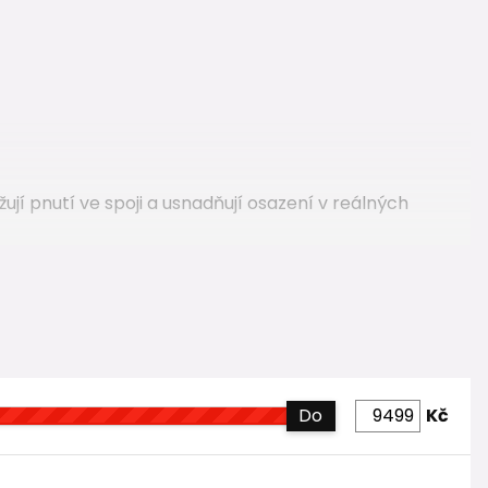
ují pnutí ve spoji a usnadňují osazení v reálných
á, sběrná, vícevětvová řešení typu T nebo X i úhlová
ešit jak jednoduché průtočné úseky, tak složité
Do
Kč