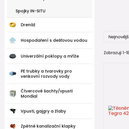
DN 16
Spojky IN-SITU
DN 20
DN 25
Drenáž
DN 31
Možnost př
Nejnovějš
Hospodaření s dešťovou vodou
Zobrazuji 1-18
IN-SITU
Univerzální poklopy a mříže
Kromě před
PE trubky a tvarovky pro
dna. To umo
venkovní rozvody vody
Robustní k
Čtvercové šachty/vpusti
Mondial
Srovná
Vpusti, gajgry a žlaby
Ve srovnán
širší 
Zpětné kanalizační klapky