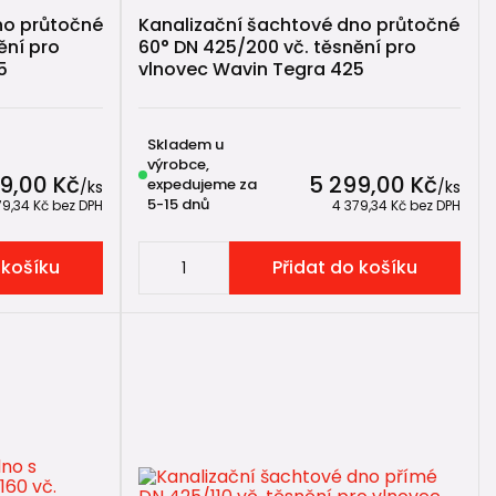
no průtočné
Kanalizační šachtové dno průtočné
ění pro
60° DN 425/200 vč. těsnění pro
5
vlnovec Wavin Tegra 425
Skladem u
výrobce,
9,00 Kč
5 299,00 Kč
expedujeme za
/
ks
/
ks
5-15 dnů
79,34 Kč
bez DPH
4 379,34 Kč
bez DPH
 košíku
Přidat do košíku