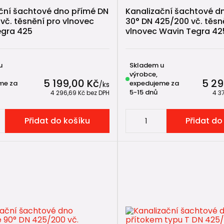
ční šachtové dno přímé DN
Kanalizační šachtové d
vč. těsnění pro vlnovec
30° DN 425/200 vč. těsn
egra 425
vlnovec Wavin Tegra 42
u
Skladem u
výrobce,
5 199,00 Kč
5 29
me za
expedujeme za
/
ks
5-15 dnů
4 296,69 Kč
bez DPH
4 3
Přidat do košíku
Přidat do