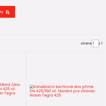
redukce
)
ry
ětví nebo menších technických přítoků.
strana
z 1
ITU spojky
a vytvořit dodatečné napojení mimo úroveň
t trasu i po osazení šachty.
.