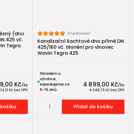
 koncipována pro technicky náročnější projekty s
ěsný (dno
3 hodnocení
DN 425 vč.
Kanalizační šachtové dno přímé DN
in Tegra
425/160 vč. těsnění pro vlnovec
Wavin Tegra 425
Skladem u
výrobce,
99,00 Kč
4 899,00 Kč
expedujeme za
/
ks
/
ks
5-15 dnů
404,13 Kč
bez DPH
4 048,76 Kč
bez DPH
 košíku
Přidat do košíku