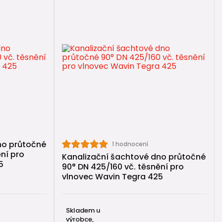
no průtočné
1 hodnocení
ní pro
Kanalizační šachtové dno průtočné
5
90° DN 425/160 vč. těsnění pro
vlnovec Wavin Tegra 425
Skladem u
výrobce,