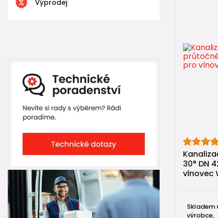
🔶
KG venko
Výprodej
🏠
HT vnitř
🌧️
Drenážn
🔄
Zpětné k
🌬️
Ventilač
🔩
IN-SITU 
Kanaliza
30° DN 4
vlnovec 
Skladem 
výrobce,