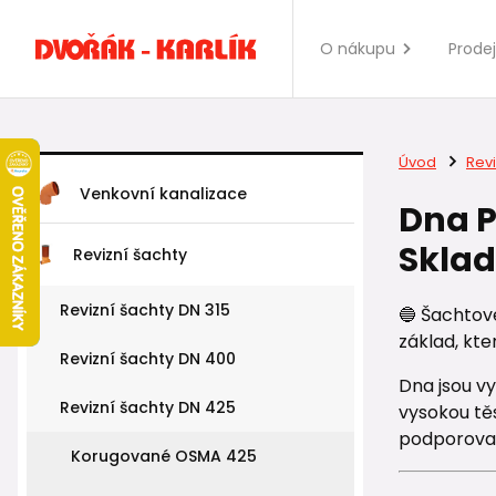
O nákupu
Prode
Úvod
Revi
Venkovní kanalizace
Dna P
Skla
Revizní šachty
Revizní šachty DN 315
🔵 Šachtov
základ, kte
Revizní šachty DN 400
Dna jsou v
Revizní šachty DN 425
vysokou těs
podporoval
Korugované OSMA 425