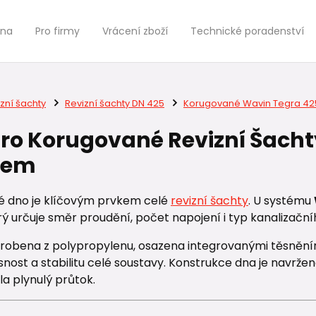
jna
Pro firmy
Vrácení zboží
Technické poradenství
zní šachty
Revizní šachty DN 425
Korugované Wavin Tegra 42
ro Korugované Revizní Šacht
dem
é dno je klíčovým prvkem celé
revizní šachty
. U systému
rý určuje směr proudění, počet napojení i typ kanalizačníh
yrobena z polypropylenu, osazena integrovanými těsnění
nost a stabilitu celé soustavy. Konstrukce dna je navržen
a plynulý průtok.