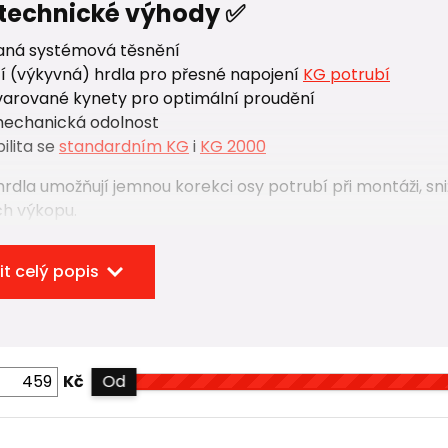
 technické výhody ✅
aná systémová těsnění
í (výkyvná) hrdla pro přesné napojení
KG potrubí
varované kynety pro optimální proudění
mechanická odolnost
ilita se
standardním KG
i
KG 2000
rdla umožňují jemnou korekci osy potrubí při montáži, sniž
h výkopu.
ty dna a možnosti napojení 🔗
it celý popis
ra 425
nabízí širokou paletu konstrukčních variant – přím
nu směru trasy (např. 30°, 45°, 60°, 90°). Díky tomu lze ř
 uzly bez nutnosti kombinovat více tvarovek.
Kč
Od
jí napojení potrubí: