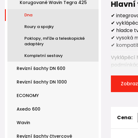
Hlavní
Korugované Wavin Tegra 425
Dna
✔ integrov
✔ vyklápěc
Roury a spojky
✔ hladce t
✔ vysoká 
Poklopy, mříže a teleskopické
adaptéry
✔ kompatib
Kompletní sestavy
Vyklápěcí h
podmínkác
Revizní šachty DN 600
Revizní šachty DN 1000
Varian
Zobraz
ECONOMY
Wavin Teg
dna pro změ
Axedo 600
kanalizační
Cena:
Wavin
Dna umožňu
DN 110
Revizní šachty čtvercové