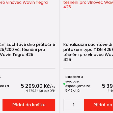
ční šachtové dno průtočné
Kanalizační šachtové d
25/200 vč. těsnění pro
přítokem typu T DN 425/
Wavin Tegra 425
těsnění pro vlnovec Wav
425
u
Skladem u
výrobce,
5 299,00 Kč
5 39
me za
expedujeme za
/
ks
5-15 dnů
4 379,34 Kč
bez DPH
4 4
Přidat do košíku
Přidat do