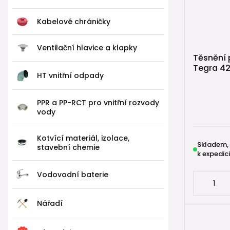
vyklá
možno
Kabelové chráničky
OSMA 425 j
Ventilační hlavice a klapky
vyššími pož
Těsnění 
Tegra 4
HT vnitřní odpady
📚 Uži
PPR a PP-RCT pro vnitřní rozvody
🔎
Jak vybr
vody
🛠️
Montáž r
Kotvící materiál, izolace,
📏
Jak sest
Skladem,
stavební chemie
k expedici
🔧
Jak vytv
Vodovodní baterie
Nářadí
🛒 Nava