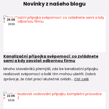
Novinky z našeho blogu
26
.
06
.
2026
Kanalizační přípojka svépomocí: co zvládnete
sami a kdy zavolat odbornou firmu
Mnoho stavebníků přemýšlí, zda lze kanalizační přípojku
realizovat svépomocí a kolik tím mohou ušetřit. Dobrá
zpráva je, že část prací skutečně zvládn...
číst celé
22
.
06
.
2026