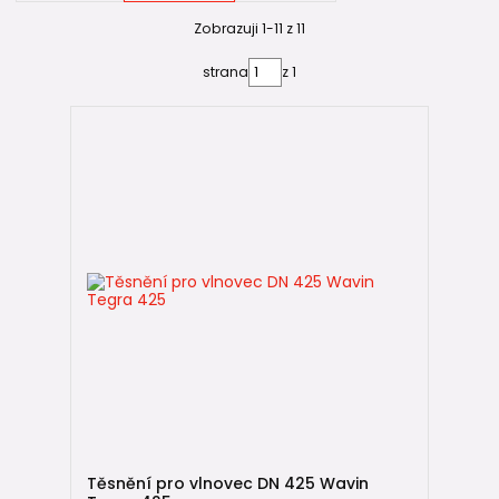
Zobrazuji 1-11 z 11
Teleskopický adaptér – princip
montáže ⚙️
strana
z 1
U systému Tegra 425 se poklop nebo mříž nacvakne přímo
do teleskopického adaptéru.
Postup osazení:
Do první vnitřní vlnky roury se vloží těsnění.
Alespoň 15 cm teleskopického adaptéru s poklopem
(nebo mříží) se zasune do roury.
Výškově se nastaví do finální úrovně terénu.
Adaptér s poklopem se podbetonuje.
Podbetonování je nezbytné – zatížení musí být přeneseno
do betonového lože a okolní zeminy, nikoli přímo do
plastové konstrukce šachty.
⚠️ Bez správného podbetonování nelze garantovat
Těsnění pro vlnovec DN 425 Wavin