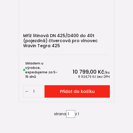
Mříž litinová DN 425/D400 do 40t
(pojezdná) čtvercová pro vlnovec
Wavin Tegra 425
Skladem u
výrobce,
10 799,00 Kč
expedujeme za 5-
/
ks
15 dnů
8 924,79 Kč
bez DPH
Přidat do košíku
strana
z 1