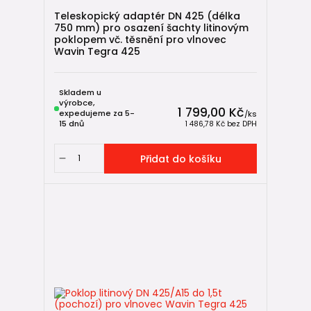
Teleskopický adaptér DN 425 (délka
750 mm) pro osazení šachty litinovým
poklopem vč. těsnění pro vlnovec
Wavin Tegra 425
Skladem u
výrobce,
1 799,00 Kč
expedujeme za 5-
/
ks
15 dnů
1 486,78 Kč
bez DPH
Přidat do košíku