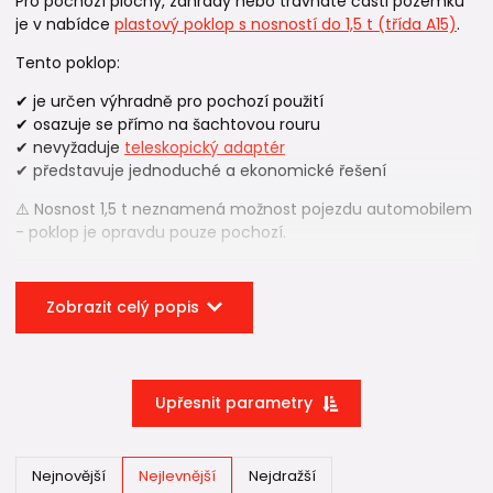
Pro pochozí plochy, zahrady nebo travnaté části pozemku
je v nabídce
plastový poklop s nosností do 1,5 t (třída A15)
.
Tento poklop:
✔ je určen výhradně pro pochozí použití
✔ osazuje se přímo na šachtovou rouru
✔ nevyžaduje
teleskopický adaptér
✔ představuje jednoduché a ekonomické řešení
⚠️ Nosnost 1,5 t neznamená možnost pojezdu automobilem
- poklop je opravdu pouze pochozí.
Poklopy a mříže do 12,5 t a 40 t
Zobrazit celý popis
Pro plochy s pojezdem vozidel se používají:
✔ litinové poklopy
✔ roštové mříže
Upřesnit parametry
✔ třídy zatížení B125 (12,5 t) nebo D400 (40 t)
Tyto varianty se vždy osazují pomocí
teleskopického
Nejnovější
Nejlevnější
Nejdražší
adaptéru
.