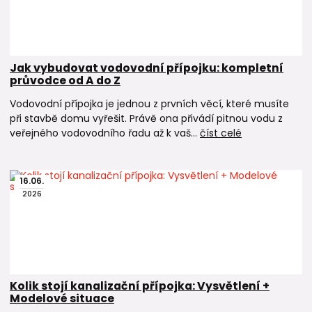
Jak vybudovat vodovodní přípojku: kompletní
průvodce od A do Z
Vodovodní přípojka je jednou z prvních věcí, které musíte
při stavbě domu vyřešit. Právě ona přivádí pitnou vodu z
veřejného vodovodního řadu až k vaš...
číst celé
16
.
06
.
2026
Kolik stojí kanalizační přípojka: Vysvětlení +
Modelové situace