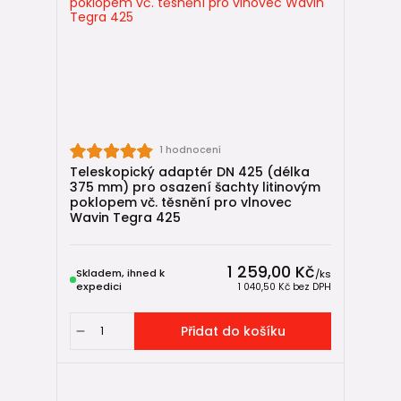
🏠
HT vnitřní kanalizace
🌧️
Drenážní potrubí
🔄
Zpětné klapky do kanalizace
🌬️
Ventilační hlavice
🔩
IN-SITU spojky
1 hodnocení
Teleskopický adaptér DN 425 (délka
Shrnutí
375 mm) pro osazení šachty litinovým
poklopem vč. těsnění pro vlnovec
Plastový poklop do 1,5 t → bez teleskopu, pouze
Wavin Tegra 425
pochozí plochy.
Poklopy a mříže do 12,5 t a 40 t → vždy s
teleskopickým adaptérem a podbetonováním.
1 259,00 Kč
Skladem, ihned k
/
ks
expedici
U mříží je nutné použít kalový koš pro zachycení
1 040,50 Kč
bez DPH
nečistot.
Přidat do košíku
Správné zakončení šachty je klíčové pro bezpečný a
dlouhodobý provoz systému Wavin Tegra 425.