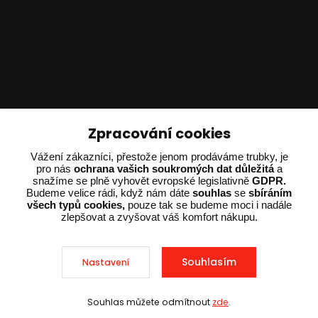
Technické poradenství
Zpracování cookies
Ing. Adam Dvořák
Vážení zákazníci, přestože jenom prodáváme trubky, je
+420 602 234 254
pro nás
ochrana vašich soukromých dat důležitá
a
snažíme se plně vyhovět evropské legislativně
GDPR.
(Po-Pá 8:00 - 15:00)
Budeme velice rádi, když nám dáte
souhlas
se
sbíráním
všech typů cookies,
pouze tak se budeme moci i nadále
potrebujiporadit@dvorak-karlik.cz
zlepšovat a zvyšovat váš komfort nákupu.
Souhlasím
Nastavení
2025 © Dvorak-Karlik.cz – Všechna práva vyhrazena. Design od
EmpireDesign
nakódoval
OndřejDvořák.com
.
Souhlas můžete odmítnout
zde
.
Vytvořeno na
Eshop-rychle.cz
Sleva při nákupu nad 10 000 Kč