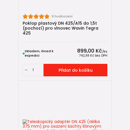
✔ umožňuje jemné výškové dorovnání
✔ odděluje konstrukčně poklop od roury
9 hodnocení
✔ zajišťuje přenos zatížení mimo těleso šachty
Poklop plastový DN 425/A15 do 1,5t
✔ chrání šachtu před deformací
(pochozí) pro vlnovec Wavin Tegra
425
📚 Užitečné návody
899,00 Kč
Skladem, ihned k
/
ks
🔎
Jak vybrat a sestavit revizní šachtu
expedici
742,98 Kč
bez DPH
🛠️
Montáž revizní šachty v 8 krocích
Přidat do košíku
📏
Jak sestavit revizní šachtu Wavin Tegra 425
🔧
Jak vytvořit vstup do revizní šachty mimo úroveň dna
(IN-SITU)
🛒 Navazující zboží
🔶
KG venkovní kanalizace