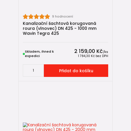
🔧
Jak vytvořit vstup do revizní šachty mimo úroveň dna
(IN-SITU)
9 hodnocení
Kanalizační šachtová korugovaná
roura (vlnovec) DN 425 - 1000 mm
Wavin Tegra 425
🛒 Navazující zboží
🔶
KG venkovní kanalizace
2 159,00 Kč
Skladem, ihned k
/
ks
🏠
HT vnitřní kanalizace
expedici
1 784,30 Kč
bez DPH
🌧️
Drenážní potrubí
Přidat do košíku
🔄
Zpětné klapky do kanalizace
🌬️
Ventilační hlavice
🔩
IN-SITU spojky
Shrnutí 🧠
Roury a spojky Wavin Tegra 425 tvoří stabilní a těsné řešení
pro revizní šachty DN 425. Díky vysoké kruhové tuhosti,