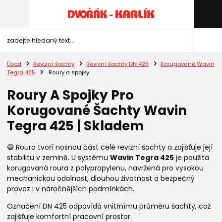
Úvod
Revizní šachty
Revizní šachty DN 425
Korugované Wavin
Tegra 425
Roury a spojky
Roury A Spojky Pro
Korugované Šachty Wavin
Tegra 425 | Skladem
🔵 Roura tvoří nosnou část celé revizní šachty a zajišťuje její
stabilitu v zemině. U systému
Wavin Tegra 425
je použita
korugovaná roura z polypropylenu, navržená pro vysokou
mechanickou odolnost, dlouhou životnost a bezpečný
provoz i v náročnějších podmínkách.
Označení DN 425 odpovídá vnitřnímu průměru šachty, což
zajišťuje komfortní pracovní prostor.