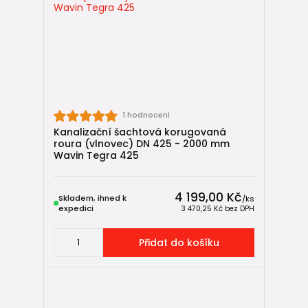
systémovým spojkám a možnosti IN-SITU úprav jsou
vhodné pro projekty, kde je požadována dlouhá životnost a
technická jistota.
1 hodnocení
Kanalizační šachtová korugovaná
roura (vlnovec) DN 425 - 2000 mm
Wavin Tegra 425
4 199,00 Kč
Skladem, ihned k
/
ks
expedici
3 470,25 Kč
bez DPH
Přidat do košíku