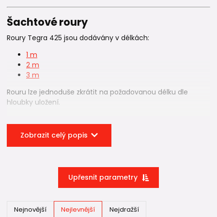
Šachtové roury
Roury Tegra 425 jsou dodávány v délkách:
1 m
2 m
3 m
Rouru lze jednoduše zkrátit na požadovanou délku dle
hloubky uložení.
Konstrukční vlastnosti
Zobrazit celý popis
✔ korugovaný plášť z polypropylenu
✔ vysoká kruhová tuhost
✔ odolnost vůči zatížení zeminou
✔ dlouhodobá stabilita
✔ odolnost proti spodní vodě
Upřesnit parametry
Korugovaná konstrukce rozkládá zatížení do okolní zeminy a
nepřenáší ho přímo na dno šachty.
Nejnovější
Nejlevnější
Nejdražší