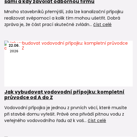
sami a kdy zavolat odbornou firmu
Mnoho stavebníků přemýšlí, zda lze kanalizační přípojku
realizovat svépomocí a kolik tím mohou ušetřit. Dobrá
zpráva je, že část prací skutečně zvládn...
číst celé
22
.
06
.
2026
Jak vybudovat vodovodní přípojku: kompletní
průvodce od A do Z
Vodovodní přípojka je jednou z prvních věcí, které musíte
při stavbě domu vyřešit. Právě ona přivádí pitnou vodu z
veřejného vodovodního řadu až k vaš...
číst celé