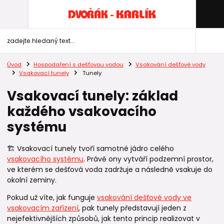
Úvod
Hospodaření s dešťovou vodou
Vsakování dešťové vody
Vsakovací tunely
Tunely
Vsakovací tunely: základ
každého vsakovacího
systému
🏗️ Vsakovací tunely tvoří samotné jádro celého
vsakovacího systému
. Právě ony vytváří podzemní prostor,
ve kterém se dešťová voda zadržuje a následně vsakuje do
okolní zeminy.
Pokud už víte, jak funguje
vsakování dešťové vody ve
vsakovacím zařízení
, pak tunely představují jeden z
nejefektivnějších způsobů, jak tento princip realizovat v