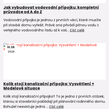
KG potrubí (venkovní kanalizace)
drenážní potrubí a drenáže
Jak vybudovat vodovodní přípojku: kompletní
průvodce od A do Z
revizní šachty
vpusti, gajgry a žlaby
Vodovodní přípojka je jednou z prvních věcí, které musíte
zpětné klapky
při stavbě domu vyřešit. Právě ona přivádí pitnou vodu z
HT potrubí (vnitřní kanalizace)
veřejného vodovodního řadu až k vaš...
číst celé
16
.
06
.
2026
Kolik stojí kanalizační přípojka: Vysvětlení +
Modelové situace
Kolik stojí kanalizační přípojka? To je jedna z prvních otázek,
kterou si stavebníci pokládají při plánování rodinného domu.
Bohužel neexistuje jedna ...
číst celé