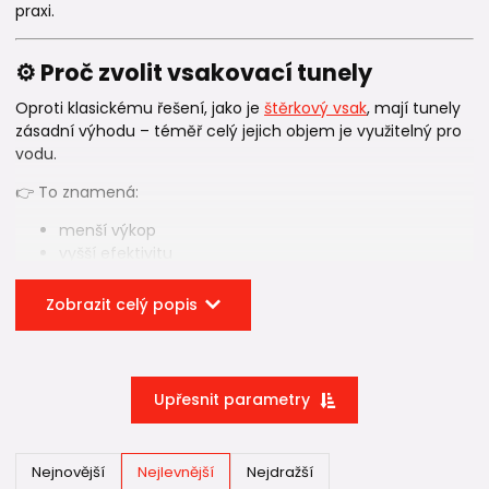
praxi.
⚙️ Proč zvolit vsakovací tunely
Oproti klasickému řešení, jako je
štěrkový vsak
, mají tunely
zásadní výhodu – téměř celý jejich objem je využitelný pro
vodu.
👉 To znamená:
menší výkop
vyšší efektivitu
lepší využití prostoru
Zobrazit celý popis
V praxi tak zvládnete stejný objem vody na výrazně menší
ploše.
Tunely zároveň představují jednodušší řešení než
vsakovací
boxy
, protože se instalují lineárně a jejich montáž je rychlá a
Upřesnit parametry
přehledná.
Nejnovější
Nejlevnější
Nejdražší
🏗️ Vsakovací tunely GRAF (Garantia)