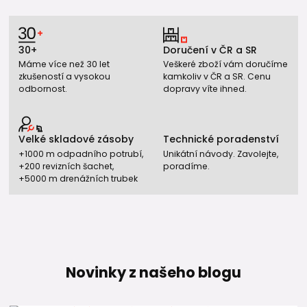
👉 Pokud potřebujete maximální flexibilitu nebo extrémní
zatížení, zvažte také
vsakovací boxy
.
30+
Doručení v ČR a SR
🧭 Shrnutí
Máme více než 30 let
Veškeré zboží vám doručíme
zkušeností a vysokou
kamkoliv v ČR a SR. Cenu
Vsakovací tunely představují efektivní a osvědčené řešení
odbornost.
dopravy víte ihned.
pro vsakování dešťové vody. Nabízejí vysoký výkon,
jednoduchou instalaci a dlouhodobou spolehlivost.
Velké skladové zásoby
Technické poradenství
👉 Pro správnou funkci systému nezapomeňte:
+1000 m odpadního potrubí,
Unikátní návody. Zavolejte,
správný návrh
+200 revizních šachet,
poradíme.
+5000 m drenážních trubek
kvalitní přívod (
KG potrubí
)
filtraci (
filtrační šachta
)
kompletní sestavu
(tunely + příslušenství)
🔍 Časté dotazy
Novinky z našeho blogu
Kam svést dešťovou vodu ze střechy?
Jak vyřešit dešťovou vodu na pozemku?
Je povinné vsakování dešťové vody?