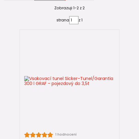
V naší nabídce najdete vsakovací tunely
Zobrazuji 1-2 z 2
GRAF Sicker-
Tunnel (Garantia)
, které patří mezi nejpoužívanější systémy
strana
z 1
pro rodinné domy.
👉 Výhody těchto tunelů:
vysoký retenční objem (až cca 95 % využitelnosti)
nízká hmotnost → snadná manipulace
modulární systém (lze rozšiřovat)
dlouhá životnost
Velkou výhodou je také možnost konfigurace
TWIN
, kdy se
tunely ukládají nad sebe a výrazně tak zvyšují objem bez
prodlužování výkopu.
📐 Jak vybrat správný počet tunelů
Počet tunelů se vždy odvíjí od velikosti střechy a podmínek
na pozemku.
👉 Orientačně:
1 hodnocení