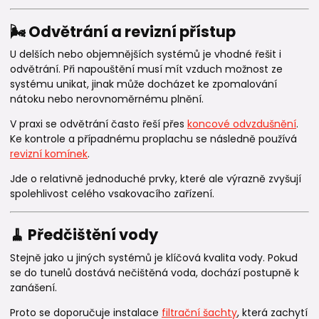
🌬️ Odvětrání a revizní přístup
U delších nebo objemnějších systémů je vhodné řešit i
odvětrání. Při napouštění musí mít vzduch možnost ze
systému unikat, jinak může docházet ke zpomalování
nátoku nebo nerovnoměrnému plnění.
V praxi se odvětrání často řeší přes
koncové odvzdušnění
.
Ke kontrole a případnému proplachu se následně používá
revizní komínek
.
Jde o relativně jednoduché prvky, které ale výrazně zvyšují
spolehlivost celého vsakovacího zařízení.
🧹 Předčištění vody
Stejně jako u jiných systémů je klíčová kvalita vody. Pokud
se do tunelů dostává nečištěná voda, dochází postupně k
zanášení.
Proto se doporučuje instalace
filtrační šachty
, která zachytí