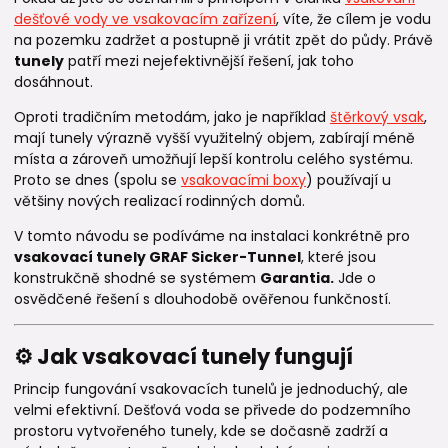
dešťové vody ve vsakovacím zařízení
, víte, že cílem je vodu
na pozemku zadržet a postupně ji vrátit zpět do půdy. Právě
tunely
patří mezi nejefektivnější řešení, jak toho
dosáhnout.
Oproti tradičním metodám, jako je například
štěrkový vsak
,
mají tunely výrazně vyšší využitelný objem, zabírají méně
místa a zároveň umožňují lepší kontrolu celého systému.
Proto se dnes (spolu se
vsakovacími boxy
) používají u
většiny nových realizací rodinných domů.
V tomto návodu se podíváme na instalaci konkrétně pro
vsakovací tunely GRAF Sicker-Tunnel
, které jsou
konstrukčně shodné se systémem
Garantia.
Jde o
osvědčené řešení s dlouhodobě ověřenou funkčností.
⚙️ Jak vsakovací tunely fungují
Princip fungování vsakovacích tunelů je jednoduchý, ale
velmi efektivní. Dešťová voda se přivede do podzemního
prostoru vytvořeného tunely, kde se dočasně zadrží a