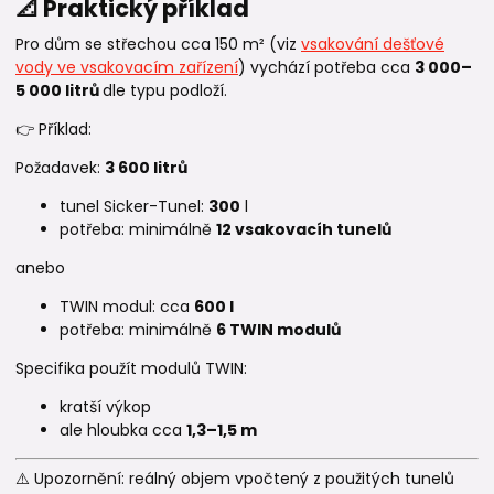
📐 Praktický příklad
Pro dům se střechou cca 150 m² (viz
vsakování dešťové
vody ve vsakovacím zařízení
) vychází potřeba cca
3 000–
5 000 litrů
dle typu podloží.
👉 Příklad:
Požadavek:
3 600 litrů
tunel Sicker-Tunel:
300
l
potřeba: minimálně
12 vsakovacíh tunelů
anebo
TWIN modul: cca
600 l
potřeba: minimálně
6 TWIN modulů
Specifika použít modulů TWIN:
kratší výkop
ale hloubka cca
1,3–1,5 m
⚠️ Upozornění: reálný objem vpočtený z použitých tunelů