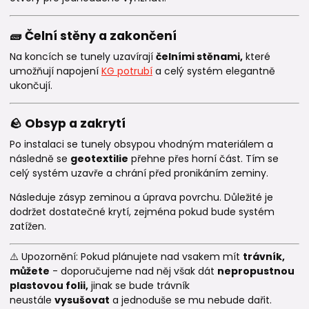
🧱 Čelní stěny a zakončení
Na koncích se tunely uzavírají
čelními stěnami,
které
umožňují napojení
KG potrubí
a celý systém elegantně
ukončují.
🪨 Obsyp a zakrytí
Po instalaci se tunely obsypou vhodným materiálem a
následně se
geotextilie
přehne přes horní část. Tím se
celý systém uzavře a chrání před pronikáním zeminy.
Následuje zásyp zeminou a úprava povrchu. Důležité je
dodržet dostatečné krytí, zejména pokud bude systém
zatížen.
⚠️ Upozornění: Pokud plánujete nad vsakem mít
trávník,
můžete
- doporučujeme nad něj však dát
nepropustnou
plastovou folii,
jinak se bude trávník
neustále
vysušovat
a jednoduše se mu nebude dařit.