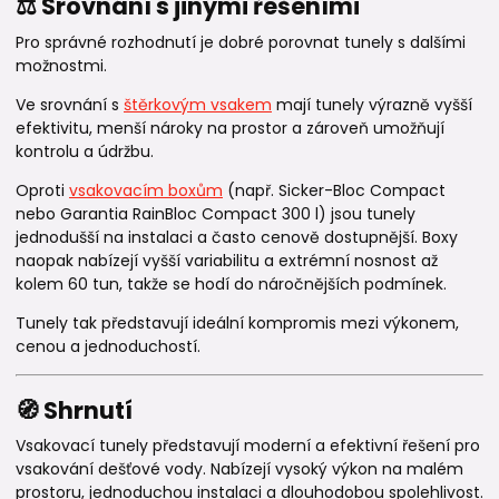
⚖️ Srovnání s jinými řešeními
Pro správné rozhodnutí je dobré porovnat tunely s dalšími
možnostmi.
Ve srovnání s
štěrkovým vsakem
mají tunely výrazně vyšší
efektivitu, menší nároky na prostor a zároveň umožňují
kontrolu a údržbu.
Oproti
vsakovacím boxům
(např. Sicker-Bloc Compact
nebo Garantia RainBloc Compact 300 l) jsou tunely
jednodušší na instalaci a často cenově dostupnější. Boxy
naopak nabízejí vyšší variabilitu a extrémní nosnost až
kolem 60 tun, takže se hodí do náročnějších podmínek.
Tunely tak představují ideální kompromis mezi výkonem,
cenou a jednoduchostí.
🧭 Shrnutí
Vsakovací tunely představují moderní a efektivní řešení pro
vsakování dešťové vody. Nabízejí vysoký výkon na malém
prostoru, jednoduchou instalaci a dlouhodobou spolehlivost.