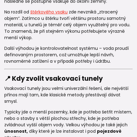
následně se postupně vsakuje do okolní zeminy.
Na rozdíl od
štěrkového vsaku
zde nevzniká „ztracený
objem“. Zatímco u štěrku tvoří většinu prostoru samotný
materiál, u tunelů je téměř celý objem využitelný pro vodu.
To znamená, že při stejném výkonu potřebujete výrazně
menší výkop.
Další výhodou je kontrolovatelnost systému – voda proudí
definovaným prostorem, což umožňuje lepší návrh,
rovnoměrné zatížení a v případě potřeby i údržbu.
📍 Kdy zvolit vsakovací tunely
Vsakovací tunely jsou velmi univerzální řešení, ale největší
přínos mají tam, kde klasické metody přestávají dávat
smysl.
Typicky jde o menší pozemky, kde je potřeba šetřit místem,
nebo o stavby s větší plochou střechy, kde je potřeba
zvládnout vyšší objem vody. Velkou výhodou je také jejich
únosnost,
díky které je lze instalovat i pod
pojezdové