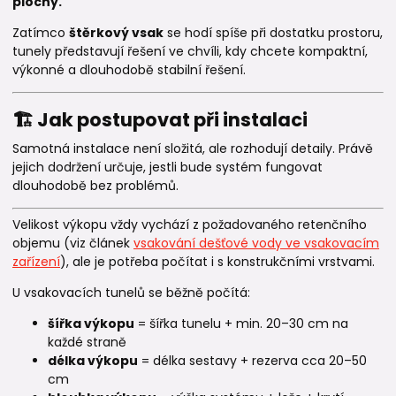
plochy.
Zatímco
štěrkový vsak
se hodí spíše při dostatku prostoru,
tunely představují řešení ve chvíli, kdy chcete kompaktní,
výkonné a dlouhodobě stabilní řešení.
🏗️ Jak postupovat při instalaci
Samotná instalace není složitá, ale rozhodují detaily. Právě
jejich dodržení určuje, jestli bude systém fungovat
dlouhodobě bez problémů.
Velikost výkopu vždy vychází z požadovaného retenčního
objemu (viz článek
vsakování dešťové vody ve vsakovacím
zařízení
), ale je potřeba počítat i s konstrukčními vrstvami.
U vsakovacích tunelů se běžně počítá:
šířka výkopu
= šířka tunelu + min. 20–30 cm na
každé straně
délka výkopu
= délka sestavy + rezerva cca 20–50
cm