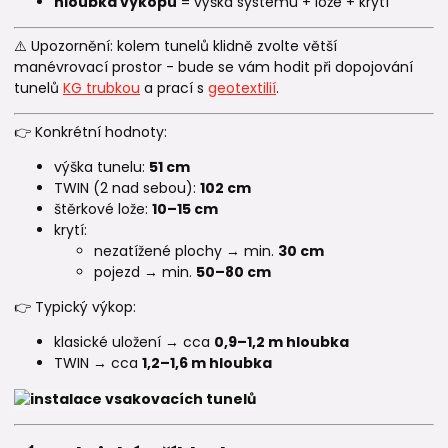
hloubka výkopu
= výška systému + lože + krytí
⚠️ Upozornění: kolem tunelů klidně zvolte větší
manévrovací prostor - bude se vám hodit při dopojování
tunelů
KG trubkou
a prací s
geotextilií
.
👉 Konkrétní hodnoty:
výška tunelu:
51 cm
TWIN (2 nad sebou):
102 cm
štěrkové lože:
10–15 cm
krytí:
nezatížené plochy → min.
30 cm
pojezd → min.
50–80 cm
👉 Typický výkop:
klasické uložení → cca
0,9–1,2 m hloubka
TWIN → cca
1,2–1,6 m hloubka