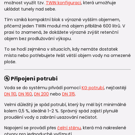
možnost využít tzv.
TWIN konfiguraci
, která umožňuje
ukládat tunely nad sebe.
Tím vzniká kompaktní blok s výrazně vyšším objemem,
přičemž jeden TWIN modul má objem přibližně 600 litrů. V
praxi to znamená, že dokážete výrazně zvýšit retenční
objem bez prodlužování výkopu.
To se hodí zejména v situacích, kdy nemáte dostatek
místa nebo potřebujete řešit větší objem vody na omezené
ploše.
🚰 Připojení potrubí
Voda se do systému přivádí pomocí
KG potrubí
, nejčastěji
DN 110
,
DN 160
,
DN 200
nebo
DN 315
.
Velmi důležitý je spád potrubí, který by měl být minimálně
kolem 0,5 %, ideálně 1–2 %. Správný spád zajistí plynulé
proudění vody a zabrání usazování nečistot.
Napojení se provádí přes
čelní stěnu
, která má nakreslené
otvory pro jednoduché vyříznutí.