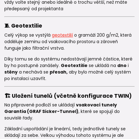
vždy volte stejný anebo ideálně o trochu větší, než máte
předepsaný od projektanta
🧵 Geotextilie
Celý výkop se vystýlá
geotextilií
o gramáži 200 g/m2, která
odděluje zeminu od vsakovacího prostoru a zároveň
funguje jako filtrační vrstva.
Díky tomu se do systému nedostávají jemné částice, které
by ho postupně zanášely.
Geotextilie
se ukládá na
dno
i
stěny
a nechává se
přesah,
aby bylo možné celý systém
po instalaci uzavřít.
🏗️ Uložení tunelů (včetně konfigurace TWIN)
Na připravené podloží se ukládají
vsakovací tunely
Garantia (GRAF Sicker-Tunnel)
, které se spojují do
souvislé řady.
Základní uspořádání je lineární, tedy jednotlivé tunely se
skládají za sebe. Velkou výhodou tohoto systému je ale