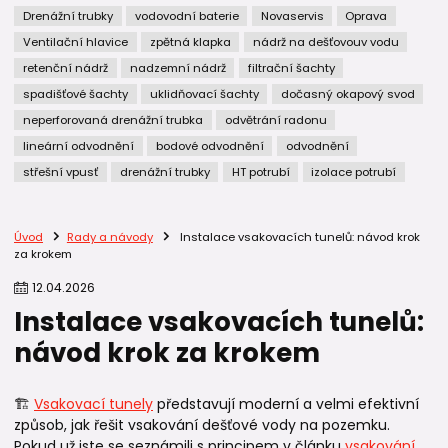
Drenážní trubky
vodovodní baterie
Novaservis
Oprava
Ventilační hlavice
zpětná klapka
nádrž na dešťovouv vodu
retenční nádrž
nadzemní nádrž
filtrační šachty
spadišťové šachty
uklidňovací šachty
dočasný okapový svod
neperforovaná drenážní trubka
odvětrání radonu
lineární odvodnění
bodové odvodnění
odvodnění
střešní vpusť
drenážní trubky
HT potrubí
izolace potrubí
Úvod
Rady a návody
Instalace vsakovacích tunelů: návod krok
za krokem
12
.
04
.
2026
Instalace vsakovacích tunelů:
návod krok za krokem
🏗️
Vsakovací tunely
představují moderní a velmi efektivní
způsob, jak řešit vsakování dešťové vody na pozemku.
Pokud už jste se seznámili s principem v článku
vsakování