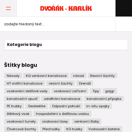
Kategorie blogu
Štítky blogu
Návody
KG venkovní kanalizace
návod
Revizní šachty
HT vnitřní kanalizace
revizní šachty
Drenáž
vsakování dešťové vody
vsakovací zařízení
Tipy
gajgr
kanalizační vpusť
odvětrání kanalizace
kanalizační přípojka
PE trubky
Geotextilie
Odpadní potrubí
in-situ spojky
štěrkový vsak
hospodaření s dešťovou vodou
vsakovací tunely
vsakovací boxy
venkovní žlaby
Čtvercové šachty
Přechodky
KG trubky
Vodovodní baterie