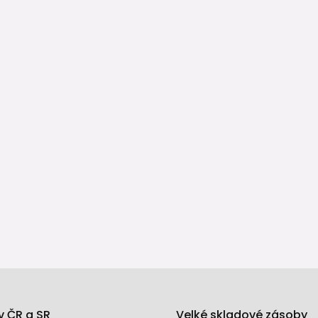
pky do kanalizace
domu proti zpětnému vzdutí vody
v ČR a SR
Velké skladové zásoby