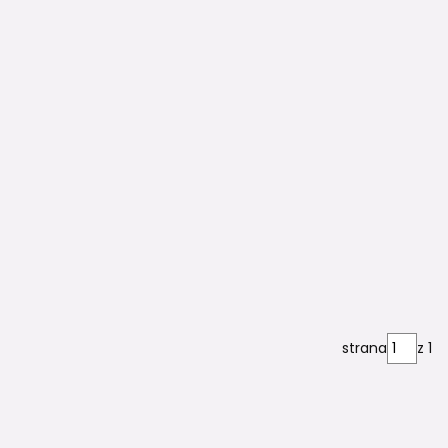
strana
z 1