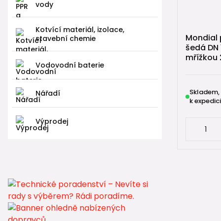
→ zachytáva
vody
Kanalizačn
Kotvící materiál, izolace,
→ bodové o
Mondial 
stavební chemie
→ vhodné p
šedá DN 
mřížkou
Odvodňova
Vodovodní baterie
→ lineární
→ ideální 
Skladem,
Nářadí
k expedici
Střešní vpu
→ odvodněn
Výprodej
→ napojení
Podlahové
→ odvodněn
→ koupelny
📚 Pra