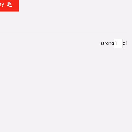
ry
plocha
, která umožňuje:
strana
z 1
ch prostorách, kde může být odvod vody z podlahy
isející produkty