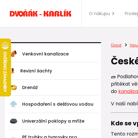
O nákupu
Prode
Úvod
Vpus
Venkovní kanalizace
České
Revizní šachty
🧱 Podlaho
přitékat vě
Drenáž
do
kanaliz
V naší nab
Hospodaření s dešťovou vodou
Univerzální poklopy a mříže
Kde se v
Tento rozm
PE trubky a tvarovky pro