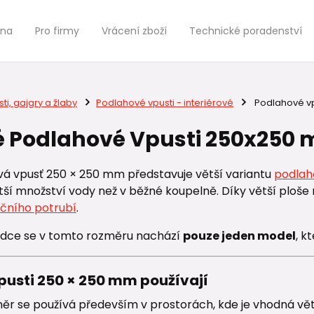
jna
Pro firmy
Vrácení zboží
Technické poradenství
ti, gajgry a žlaby
Podlahové vpusti - interiérové
Podlahové v
 Podlahové Vpusti 250x250 
vá vpusť 250 × 250 mm představuje větší variantu
podlah
tší množství vody než v běžné koupelně. Díky větší ploše
ačního potrubí
.
ídce se v tomto rozměru nachází
pouze jeden model
, k
pusti 250 × 250 mm používají
ěr se používá především v prostorách, kde je vhodná větš