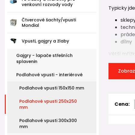
venkovní rozvody vody
Typicky jde
sklep
Čtvercové šachty/vpusti
Mondial
techn
práde
Vpusti, gajgry a žlaby
dílny
Větší mřížk
Gajgry - lapače střešních
splavenin
Zobraz
Konstru
Podlahové vpusti - interiérové
Podlahová v
Podlahové vpusti 150x150 mm
✔ plastové 
Podlahové vpusti 250x250
✔ horní mř
Cena:
mm
✔ protizáp
✔ napojení
Podlahové vpusti 300x300
mm
Součástí k