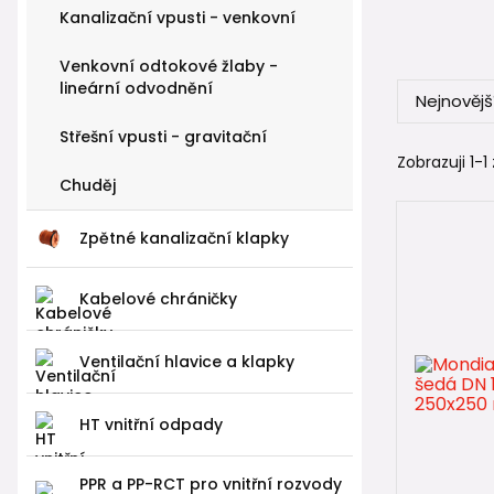
provoz v in
Kanalizační vpusti - venkovní
Venkovní odtokové žlaby -
Výhoda 
lineární odvodnění
Nejnovějš
Hlavní výh
Střešní vpusti - gravitační
✔ zachytit
Zobrazuji 1-1 
✔ bezpečně
Chuděj
✔ snížit ri
Zpětné kanalizační klapky
Díky tomu 
intenzivněj
Kabelové chráničky
🔗 Už
Ventilační hlavice a klapky
🧱 Typ
HT vnitřní odpady
Gajgry (la
→ napojení
PPR a PP-RCT pro vnitřní rozvody