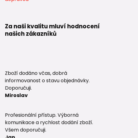
→
Jak vybr
→
Jak vybr
→
Jak sprá
Za naši kvalitu mluví hodnocení
našich zákazníků
🧩 Souv
KG kanaliz
→ venkovní
HT kanaliz
Zboží dodáno včas, dobrá
→ vnitřní 
informovanost o stavu objednávky.
Doporučuji.
Drenážní 
Miroslav
→ drenážní
Revizní kan
Profesionální přístup. Výborná
→ kontrola 
komunikace a rychlost dodání zboží.
Odvětrání 
Všem doporučuji.
→ stabilní 
Jan