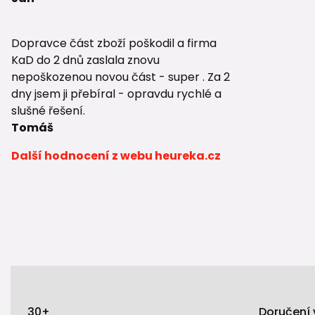
Zpětné kla
→ ochrana 
Dopravce část zboží poškodil a firma
KaD do 2 dnů zaslala znovu
nepoškozenou novou část - super . Za 2
dny jsem ji přebíral - opravdu rychlé a
slušné řešení.
Tomáš
Další hodnocení z webu heureka.cz
30+
Doručení 