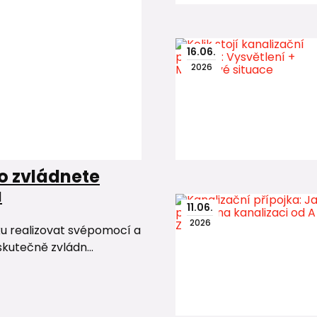
16
.
06
.
2026
o zvládnete
u
11
.
06
.
2026
ku realizovat svépomocí a
skutečně zvládn...