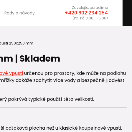
Zavolejte, poradíme
+420 602 234 254
Rady a návody
(Po-Pá 8:00 - 15:00)
pusti 250x250 mm
mm | Skladem
ové vpusti
určenou pro prostory, kde může na podlahu
 mřížky dokáže zachytit více vody a bezpečně ji odvést
terý pokrývá typické použití této velikosti.
í odtoková plocha než u klasické koupelnové vpusti.