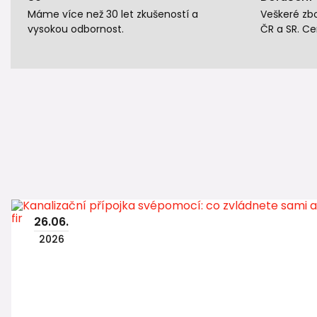
Máme více než 30 let zkušeností a
Veškeré zb
vysokou odbornost.
ČR a SR. Ce
26
.
06
.
2026