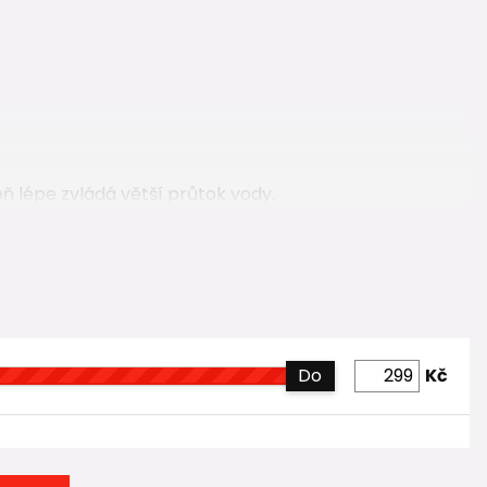
ň lépe zvládá větší průtok vody.
Do
Kč
bariéru proti zápachu z kanalizace a zajišťuje hygienický