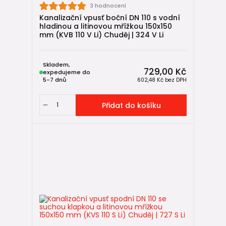
3 hodnocení
Kanalizační vpusť boční DN 110 s vodní
hladinou a litinovou mřížkou 150x150
mm (KVB 110 V Li) Chuděj | 324 V Li
Skladem,
729,00 Kč
expedujeme do
5-7 dnů
602,48 Kč
bez DPH
Přidat do košíku