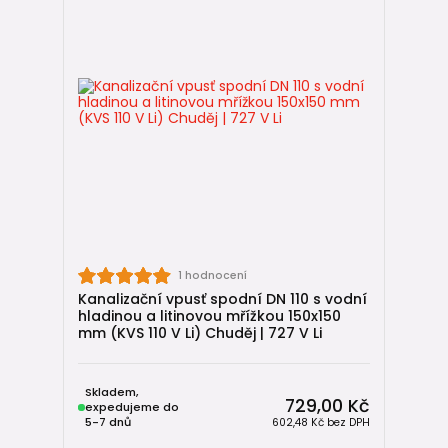
1 hodnocení
Kanalizační vpusť spodní DN 110 s vodní
hladinou a litinovou mřížkou 150x150
mm (KVS 110 V Li) Chuděj | 727 V Li
Skladem,
729,00 Kč
expedujeme do
5-7 dnů
602,48 Kč
bez DPH