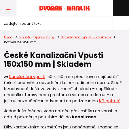
Úvod
Vpusti, gajgry a žlaby
Kanalizační vpusti - venkovní
Rozměr 150x150 mm
České Kanalizační Vpusti
150x150 mm | Skladem
🧱
Kanalizační vpusti
150 × 150 mm představují nejčastější
řešení bodového odvodnění kolem rodinného domu. Slouží
k zachycení dešťové vody z menších ploch – například z
chodníku, terasy nebo prostoru u vstupu do domu – a
jejímu bezpečnému odvedení do podzemního
KG potrubí
.
Jednoduše řečeno: voda nateče přes mřížku do vpusti a
odtud pokračuje potrubím dál do
kanalizace.
Díky kompaktním rozměrům jsou nenápadné, snadno se