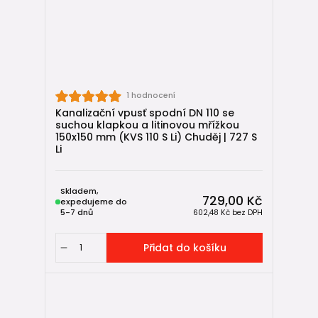
1 hodnocení
Kanalizační vpusť spodní DN 110 se
suchou klapkou a litinovou mřížkou
150x150 mm (KVS 110 S Li) Chuděj | 727 S
Li
Skladem,
729,00 Kč
expedujeme do
5-7 dnů
602,48 Kč
bez DPH
Přidat do košíku