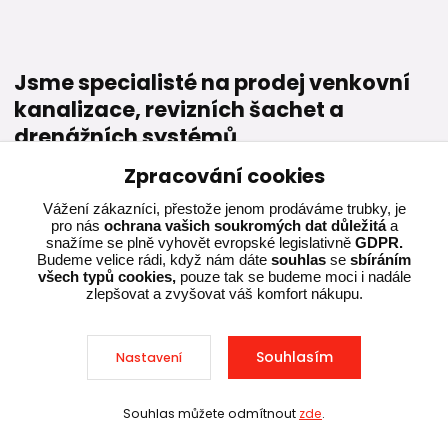
Jsme specialisté na prodej venkovní
kanalizace, revizních šachet a
drenážních systémů
Zpracování cookies
Naším cílem je provázat naše bohaté zkušenosti s
pohodlností a rychlostí nákupu na internetu. Nejme tedy jen
Vážení zákazníci, přestože jenom prodáváme trubky, je
další z řady e-shopů, který se snaží prodat zboží, kterému
pro nás
ochrana vašich soukromých dat důležitá
a
nerozumí – my se v našem oboru pohybujeme již přes 20
snažíme se plně vyhovět evropské legislativně
GDPR.
let a jsme tak schopni každému individuálně poradit a najít
Budeme velice rádi, když nám dáte
souhlas
se
sbíráním
všech typů cookies,
pouze tak se budeme moci i nadále
to nejlepší řešení.
zlepšovat a zvyšovat váš komfort nákupu.
Zjistit více o nás
Souhlasím
Nastavení
Souhlas můžete odmítnout
zde
.
Sleva při nákupu nad 10 000 Kč