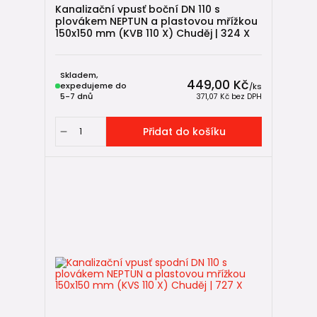
Kanalizační vpusť boční DN 110 s
Střešní vpusti
plovákem NEPTUN a plastovou mřížkou
→ odvodnění plochých střech a teras
150x150 mm (KVB 110 X) Chuděj | 324 X
→ napojení hydroizolace na kanalizační potrubí
Podlahové vpusti
Skladem,
→ odvodnění podlah v interiéru
449,00 Kč
expedujeme do
/
ks
→ koupelny, sprchy, prádelny, sklepy
5-7 dnů
371,07 Kč
bez DPH
Přidat do košíku
📚 Praktické návody
→
Jak vybrat a nainstalovat gajgr v 7 bodech
→
Jak vybrat a nainstalovat kanalizační venkovní vpusť od A
do Z
→
Jak správně nainstalovat odvodňovací žlab - kompletní
technický návod
🧩 Související produkty
KG kanalizace
→ venkovní kanalizační potrubí a tvarovky