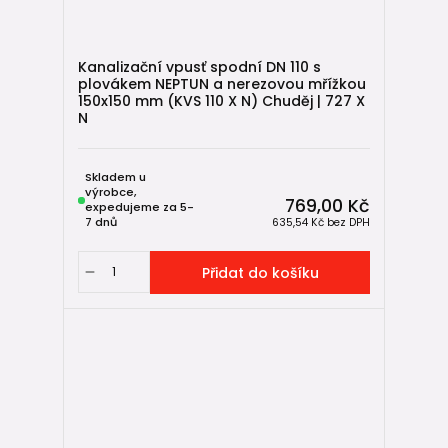
Kanalizační vpusť spodní DN 110 s
plovákem NEPTUN a nerezovou mřížkou
150x150 mm (KVS 110 X N) Chuděj | 727 X
N
Skladem u
výrobce,
769,00 Kč
expedujeme za 5-
7 dnů
635,54 Kč
bez DPH
Přidat do košíku