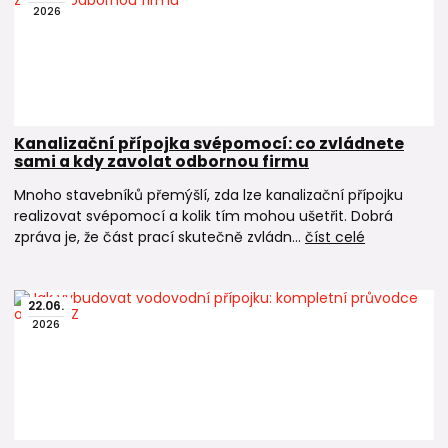
2026
Kanalizační přípojka svépomocí: co zvládnete
sami a kdy zavolat odbornou firmu
Mnoho stavebníků přemýšlí, zda lze kanalizační přípojku
realizovat svépomocí a kolik tím mohou ušetřit. Dobrá
zpráva je, že část prací skutečně zvládn...
číst celé
22
.
06
.
2026