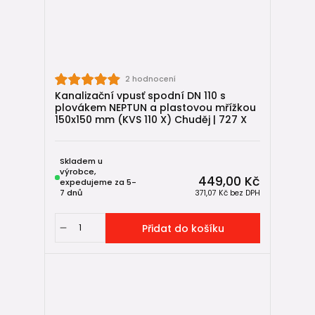
HT kanalizace
→ vnitřní odpadní potrubí
Drenážní systémy
→ drenážní trubky pro odvodnění základů a pozemků
2 hodnocení
Revizní kanalizační šachty
Kanalizační vpusť spodní DN 110 s
→ kontrola a čištění kanalizačního potrubí
plovákem NEPTUN a plastovou mřížkou
150x150 mm (KVS 110 X) Chuděj | 727 X
Odvětrání kanalizace
→ stabilní funkce sifonů a odvodu plynů
Zpětné klapky do kanalizace
Skladem u
výrobce,
→ ochrana domu proti zpětnému vzdutí vody
449,00 Kč
expedujeme za 5-
7 dnů
371,07 Kč
bez DPH
Přidat do košíku