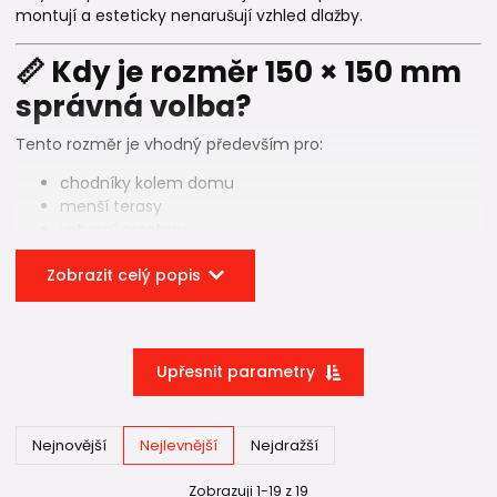
montují a esteticky nenarušují vzhled dlažby.
📏 Kdy je rozměr 150 × 150 mm
správná volba?
Tento rozměr je vhodný především pro:
chodníky kolem domu
menší terasy
vstupní prostory
dvorky bez pojezdu auta
Zobrazit celý popis
místa, kde se voda sbíhá do jednoho bodu
Pokud řešíte běžné odvodnění kolem rodinného domu a
plocha není rozsáhlá, 150 × 150 mm je zcela dostačující.
Upřesnit parametry
Nejde o řešení pro velké
parkovací plochy
nebo
příjezdové komunikace
– tam je vhodnější větší rozměr
245 × 245 mm
.
Nejnovější
Nejlevnější
Nejdražší
⚖️ Nosnost – co skutečně
Zobrazuji 1-19 z 19