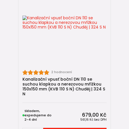
2 hodnocení
Kanalizační vpusť boční DN 110 se
suchou klapkou a nerezovou mřížkou
150x150 mm (KVB 110 S N) Chuděj | 324 S
N
Skladem,
679,00 Kč
expedujeme do
2-4 dní
561,16 Kč
bez DPH