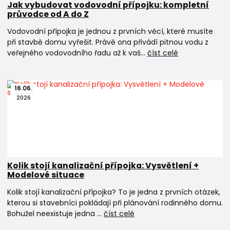
Jak vybudovat vodovodní přípojku: kompletní
průvodce od A do Z
Vodovodní přípojka je jednou z prvních věcí, které musíte
při stavbě domu vyřešit. Právě ona přivádí pitnou vodu z
veřejného vodovodního řadu až k vaš...
číst celé
16
.
06
.
2026
Kolik stojí kanalizační přípojka: Vysvětlení +
Modelové situace
Kolik stojí kanalizační přípojka? To je jedna z prvních otázek,
kterou si stavebníci pokládají při plánování rodinného domu.
Bohužel neexistuje jedna ...
číst celé