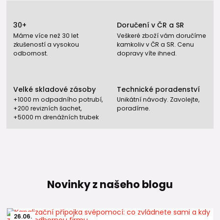
30+
Doručení v ČR a SR
Máme více než 30 let
Veškeré zboží vám doručíme
zkušeností a vysokou
kamkoliv v ČR a SR. Cenu
odbornost.
dopravy víte ihned.
Velké skladové zásoby
Technické poradenství
+1000 m odpadního potrubí,
Unikátní návody. Zavolejte,
+200 revizních šachet,
poradíme.
+5000 m drenážních trubek
Novinky z našeho blogu
26
.
06
.