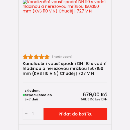
1 hodnocení
Kanalizační vpusť spodní DN 110 s vodní
hladinou a nerezovou mřížkou 150x150
mm (KVS 110 V N) Chuděj | 727 V N
Skladem,
679,00 Kč
expedujeme do
5-7 dnů
561,16 Kč
bez DPH
Přidat do košíku