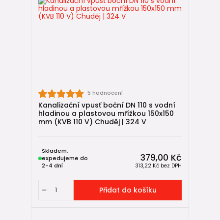
odtoku se zavře.
Neobsahuje žádnou vodní náplň.
Výhoda:
Nemá co zmrznout.
Nemá co prasknout.
Pro venkovní použití je to
nejbezpečnější
řešení.
5 hodnocení
Sifon (vodní uzávěr)
Kanalizační vpusť boční DN 110 s vodní
Uvnitř zůstává voda, která zabraňuje zápachu.
hladinou a plastovou mřížkou 150x150
mm (KVB 110 V) Chuděj | 324 V
Nevýhoda:
V zimě může voda zamrznout a poškodit tělo vpusti.
Skladem,
379,00 Kč
Vhodné spíše do prostředí, kde nemrzne.
expedujeme do
2-4 dní
313,22 Kč
bez DPH
NEPTUN (plovákový uzávěr)
Přidat do košíku
Uvnitř je plovák, který uzavírá průchod proti zápachu.
Je sofistikovanější než klasický sifon, ale stále obsahuje