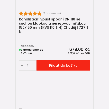
2 hodnocení
Kanalizační vpusť spodní DN 110 se
suchou klapkou a nerezovou mřížkou
150x150 mm (KVS 110 S N) Chuděj | 727 S
N
Skladem,
679,00 Kč
expedujeme do
5-7 dnů
561,16 Kč
bez DPH
Přidat do košíku