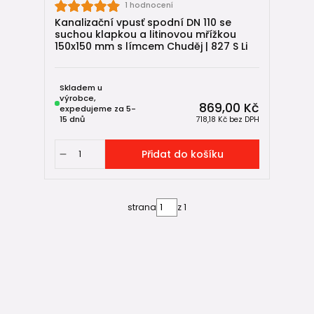
1 hodnocení
Kanalizační vpusť spodní DN 110 se
suchou klapkou a litinovou mřížkou
150x150 mm s límcem Chuděj | 827 S Li
Skladem u
výrobce,
869,00 Kč
expedujeme za 5-
15 dnů
718,18 Kč
bez DPH
Přidat do košíku
strana
z 1