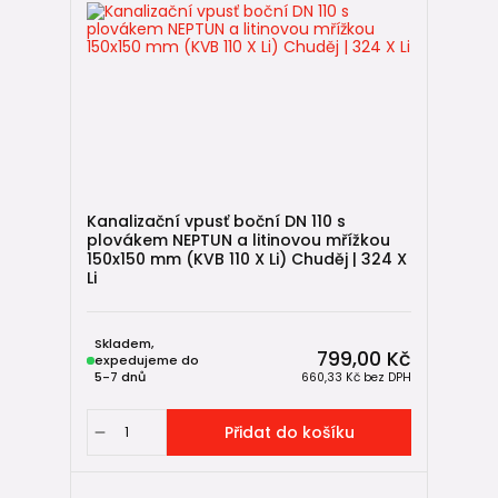
Kanalizační vpusť boční DN 110 s
plovákem NEPTUN a litinovou mřížkou
150x150 mm (KVB 110 X Li) Chuděj | 324 X
Li
Skladem,
799,00 Kč
expedujeme do
5-7 dnů
660,33 Kč
bez DPH
Přidat do košíku