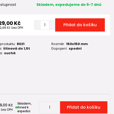
stupnost
Skladem, expedujeme do 5-7 dnů
29,00 Kč
Přidat do košíku
2,48 Kč
bez DPH
 produktu:
8021
Rozměr:
150x150 mm
a:
litinová do 1,5t
Dopojení:
spodní
a:
suchá
Skladem,
9,00 Kč
Přidat do košíku
ihned k
č
bez DPH
expedici