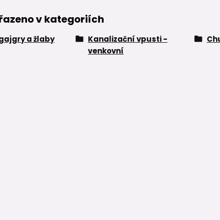
řazeno v kategoriích
 gajgry a žlaby
Kanalizační vpusti -
Ch
venkovní