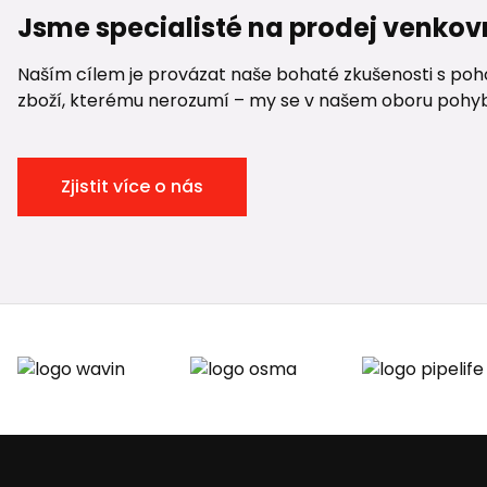
Jsme specialisté na prodej venkov
Naším cílem je provázat naše bohaté zkušenosti s pohod
zboží, kterému nerozumí – my se v našem oboru pohybuje
Zjistit více o nás