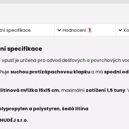
ní specifikace
Hodnocení
1
K
ní specifikace
í vpusť je určena pro odvod dešťových a povrchových vo
ahuje
suchou protizápachovou klapku
a má
spodní od
e
litinová mřížka 15x15 cm
, maximální
zatížení 1,5 tuny
.
olypropylen a polystyren, šedá litina
HUDĚJ s.r.o.