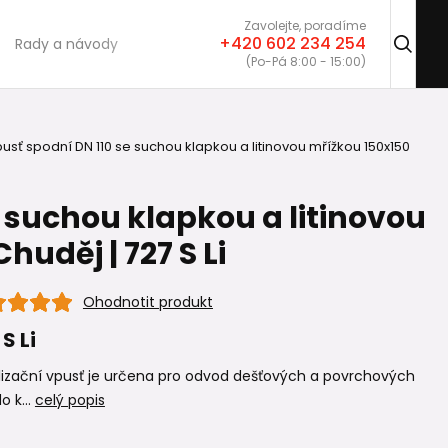
Zavolejte, poradíme
+420 602 234 254
Rady a návody
(Po-Pá 8:00 - 15:00)
usť spodní DN 110 se suchou klapkou a litinovou mřížkou 150x150
e suchou klapkou a litinovou
huděj | 727 S Li
Ohodnotit produkt
S Li
lizační vpusť je určena pro odvod dešťových a povrchových
o k...
celý popis