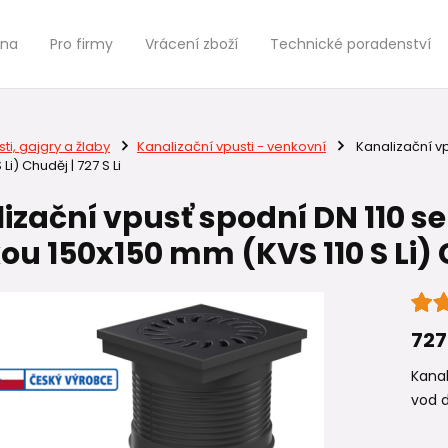
jna
Pro firmy
Vrácení zboží
Technické poradenství
ti, gajgry a žlaby
Kanalizační vpusti - venkovní
Kanalizační vp
Li) Chuděj | 727 S Li
izační vpusť spodní DN 110 s
ou 150x150 mm (KVS 110 S Li) C
727 
Kana
vod d