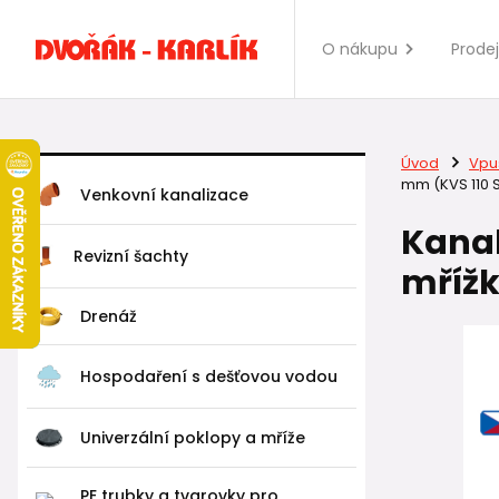
O nákupu
Prode
Úvod
Vpus
mm (KVS 110 S 
Venkovní kanalizace
Kanal
Revizní šachty
mřížk
Drenáž
Hospodaření s dešťovou vodou
Univerzální poklopy a mříže
PE trubky a tvarovky pro