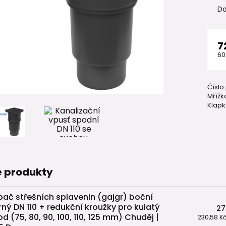
Do
7
60
Číslo
Mřížk
Klapk
 produkty
pač střešních splavenin (gajgr) boční
rný DN 110 + redukční kroužky pro kulatý
27
od (75, 80, 90, 100, 110, 125 mm) Chuděj |
230,58 K