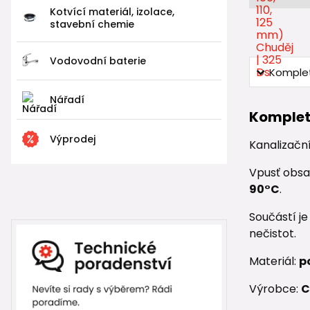
Kotvící materiál, izolace,
stavební chemie
Vodovodní baterie
Komplet
Nářadí
Komplet
Výprodej
Kanalizačn
Vpusť obs
90°C
.
Součástí j
nečistot.
Materiál:
p
Výrobce:
C