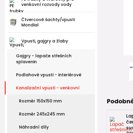
venkovní rozvody vody
Čtvercové šachty/vpusti
Mondial
Vpusti, gajgry a žlaby
Gajgry - lapače střešních
splavenin
Podlahové vpusti - interiérové
Kanalizační vpusti - venkovní
Podobné
Rozměr 150x150 mm
Rozměr 245x245 mm
La
če
Náhradní díly
sv