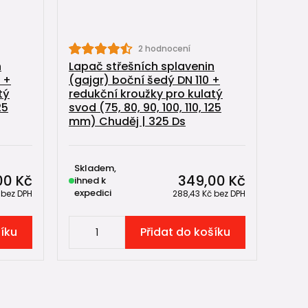
2 hodnocení
n
Lapač střešních splavenin
 +
(gajgr) boční šedý DN 110 +
tý
redukční kroužky pro kulatý
25
svod (75, 80, 90, 100, 110, 125
mm) Chuděj | 325 Ds
Skladem,
00 Kč
349,00 Kč
ihned k
expedici
č
bez DPH
288,43 Kč
bez DPH
šíku
Přidat do košíku