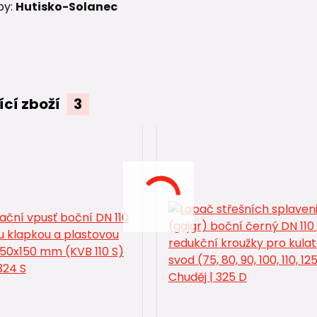
by:
Hutisko-Solanec
ící zboží
3