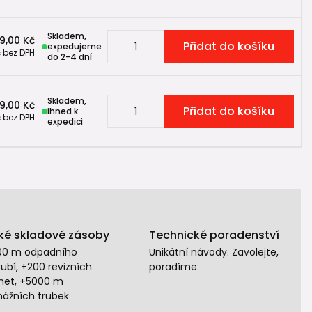
Skladem,
9,00 Kč
Přidat do košíku
expedujeme
č
bez DPH
do 2-4 dní
Skladem,
9,00 Kč
Přidat do košíku
ihned k
č
bez DPH
expedici
ké skladové zásoby
Technické poradenství
00 m odpadního
Unikátní návody. Zavolejte,
ubí, +200 revizních
poradíme.
het, +5000 m
nážních trubek