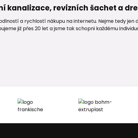
ní kanalizace, revizních šachet a d
lností a rychlostí nákupu na internetu. Nejme tedy jen d
me již přes 20 let a jsme tak schopni každému individuáln