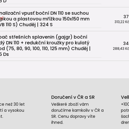
5 D
nalizační vpusť boční DN 110 se suchou
37
apkou a plastovou mřížkou 150x150 mm
313,22 K
VB 110 S) Chuděj | 324 S
pač střešních splavenin (gajgr) boční
dý DN 110 + redukční kroužky pro kulatý
34
od (75, 80, 90, 100, 110, 125 mm) Chuděj |
288,43 K
5 Ds
Doručení v ČR a SR
Vel
e než 30 let
Veškeré zboží vám
+10
tí a vysokou
doručíme kamkoliv v ČR a
potr
t.
SR. Cenu dopravy víte
šac
ihned.
dre