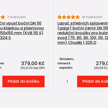
7 hodnocení
26 hodnocení
ční vpusť boční DN 110
Lapač střešních splaveni
u klapkou a plastovou
(gajgr) boční černý DN 110
150x150 mm (KVB 110 S)
redukční kroužky pro kula
 324 S
svod (75, 80, 90, 100, 110, 1
mm) Chuděj | 325 D
Skladem,
379,00 Kč
279,
me
ihned k
í
expedici
313,22 Kč
bez DPH
230,58 K
Přidat do košíku
Přidat do ko