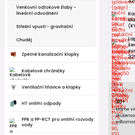
32
Venkovní odtokové žlaby -
lineární odvodnění
Ka
kl
(K
Střešní vpusti - gravitační
La
Chuděj
še
sv
Zpětné kanalizační klapky
32
Kabelové chráničky
Ventilační hlavice a klapky
30+
HT vnitřní odpady
Máme víc
zkušenos
PPR a PP-RCT pro vnitřní rozvody
odbornos
vody