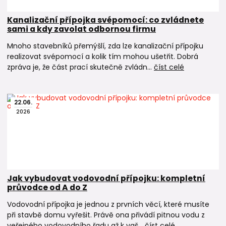
Kanalizační přípojka svépomocí: co zvládnete
sami a kdy zavolat odbornou firmu
Mnoho stavebníků přemýšlí, zda lze kanalizační přípojku
realizovat svépomocí a kolik tím mohou ušetřit. Dobrá
zpráva je, že část prací skutečně zvládn...
číst celé
22
.
06
.
2026
Jak vybudovat vodovodní přípojku: kompletní
průvodce od A do Z
Vodovodní přípojka je jednou z prvních věcí, které musíte
při stavbě domu vyřešit. Právě ona přivádí pitnou vodu z
veřejného vodovodního řadu až k vaš...
číst celé