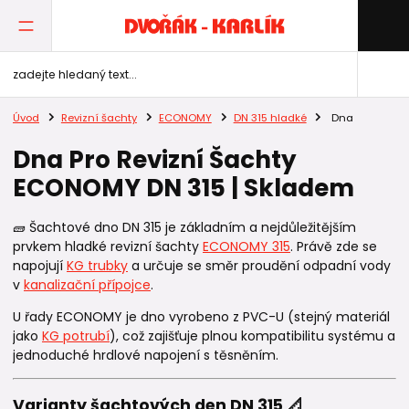
Úvod
Revizní šachty
ECONOMY
DN 315 hladké
Dna
Dna Pro Revizní Šachty
ECONOMY DN 315 | Skladem
🧱 Šachtové dno DN 315 je základním a nejdůležitějším
prvkem hladké revizní šachty
ECONOMY 315
. Právě zde se
napojují
KG trubky
a určuje se směr proudění odpadní vody
v
kanalizační přípojce
.
U řady ECONOMY je dno vyrobeno z PVC-U (stejný materiál
jako
KG potrubí
), což zajišťuje plnou kompatibilitu systému a
jednoduché hrdlové napojení s těsněním.
Varianty šachtových den DN 315 📐