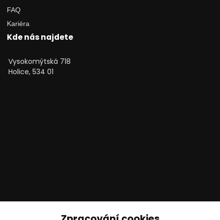
FAQ
Kariéra
Kde nás najdete
Vysokomýtská 718
Holice, 534 01
Technické poradenství
Zpracování cookies