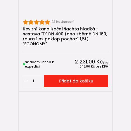
12 hodnocení
Revizní kanalizační šachta hladká -
sestava "D" DN 400 (dno sběrné DN 160,
roura 1 m, poklop pochozí 1,5t)
"ECONOMY"
2 231,00 Kč
Skladem, ihned k
/
ks
expedici
1 843,80 Kč
bez DPH
Přidat do košíku