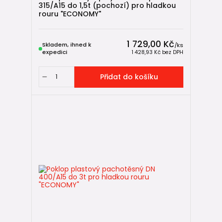
315/A15 do 1,5t (pochozí) pro hladkou
rouru "ECONOMY"
1 729,00 Kč
Skladem, ihned k
/
ks
expedici
1 428,93 Kč
bez DPH
Přidat do košíku