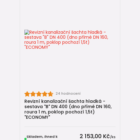
24 hodnocení
Revizní kanalizační šachta hladká -
sestava "B" DN 400 (dno přímé DN 160,
roura 1 m, poklop pochozí 1,5t)
"ECONOMY"
2 153,00 Kč
Skladem, ihned k
/
ks