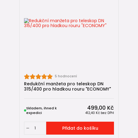
📚 Užitečné návody
🔎
Jak vybrat a sestavit revizní šachtu
🛠️
Montáž revizní šachty v 8 krocích
📏
Jak sestavit revizní hladkou šachtu DN 315 a DN 400
(ECONOMY)
🔧
Jak vytvořit vstup do revizní šachty mimo úroveň dna
(IN-SITU)
5 hodnocení
🛒 Navazující zboží
Redukční manžeta pro teleskop DN
315/400 pro hladkou rouru "ECONOMY"
🔶
KG venkovní kanalizace
🏠
HT vnitřní kanalizace
499,00 Kč
Skladem, ihned k
🌧️
Drenážní potrubí
expedici
412,40 Kč
bez DPH
🔄
Zpětné klapky do kanalizace
Přidat do košíku
🌬️
Ventilační hlavice