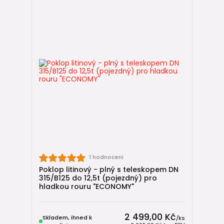
1 hodnocení
Poklop litinový - plný s teleskopem DN
315/B125 do 12,5t (pojezdný) pro
hladkou rouru "ECONOMY"
2 499,00 Kč
Skladem, ihned k
/
ks