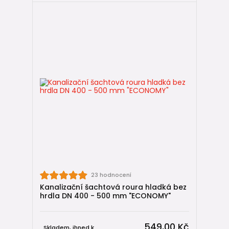
🔩
IN-SITU spojky
23 hodnocení
Kanalizační šachtová roura hladká bez
hrdla DN 400 - 500 mm "ECONOMY"
549,00 Kč
Skladem, ihned k