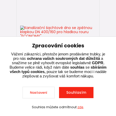
Zpracování cookies
Vážení zákazníci, přestože jenom prodáváme trubky, je
pro nás
ochrana vašich soukromých dat důležitá
a
snažíme se plně vyhovět evropské legislativně
GDPR.
Budeme velice rádi, když nám dáte
souhlas
se
sbíráním
všech typů cookies,
pouze tak se budeme moci i nadále
zlepšovat a zvyšovat váš komfort nákupu.
3 hodnocení
Kanalizační šachtové dno se zpětnou
klapkou DN 400/160 pro hladkou rouru
"ECONOMY"
Souhlasím
Nastavení
6 199,00 Kč
Souhlas můžete odmítnout
zde
.
Skladem, ihned k
Sleva při nákupu nad 10 000 Kč
expedici
5 123,14 Kč
bez DPH