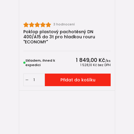
3 hodnocení
Poklop plastový pachotěsný DN
400/A15 do 3t pro hladkou rouru
"ECONOMY"
1 849,00 Kč
Skladem, ihned k
/
ks
expedici
1 528,10 Kč
bez DPH
Přidat do košíku