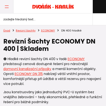
Úvod
Revizní šachty
ECONOMY
DN 400 hladké
Revizní Šachty ECONOMY DN
400 | Skladem
🟠 Hladké revizní šachty DN 400 v řadě
ECONOMY
představují cenově dostupné řešení pro náročnější
domovní kanalizační přípojky
a menší komerční objekty.
Oproti
ECONOMY DN 315
nabízejí větší vnitřní prostor,
komfortnější přístup při údržbě a větší rezervu pro napojení
více potrubí.
Jsou konstruovány jako jednoduchý PVC-U systém bez
vnějšího žebrování – tedy ekonomické, přehledné a funkční
řešení pro běžné podmínky.