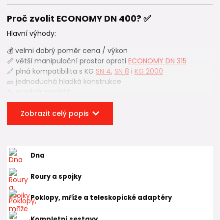
Proč zvolit ECONOMY DN 400? ✅
Hlavní výhody:
💰 velmi dobrý poměr cena / výkon
📏 větší manipulační prostor oproti
ECONOMY DN 315
🔗 plná kompatibilita s KG
SN 4
,
SN 8
i
KG 2000
🧱 jednoduchá hladká konstrukce
🔧 snadná montáž
DN 400 je vhodná všude tam, kde je potřeba lepší přístup
Zobrazit celý popis
při čištění a kamerové kontrole.
Možnost dodatečných vstupů – IN-SITU 🔩
Dna
Stejně jako u
ECONOMY DN 315
lze i u hladkých šachet DN
400 vytvářet dodatečné vstupy pomocí
IN-SITU spojek
.
Roury a spojky
Je však potřeba počítat s tím, že:
Poklopy, mříže a teleskopické adaptéry
síla stěny je výrazně silnější než u
korugovaných rour
Wavin
, což vyvrtání otvor významně ztěžuje.
Kompletní sestavy