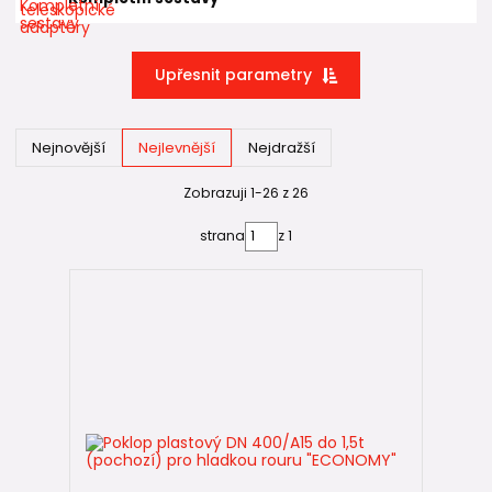
Pokud projekt předpokládá časté dodatečné napojování,
výškové úpravy nebo technicky náročnější řešení,
Upřesnit parametry
konstrukčně vhodnější volbou je například
Wavin Basic 400
,
která díky korugovanému plášti nabízí vyšší kruhovou
tuhost a větší stabilitu při úpravách.
Nejnovější
Nejlevnější
Nejdražší
Typické použití 🏡
Zobrazuji 1-26 z 26
DN 400 ECONOMY se používá zejména tam, kde:
strana
z 1
se sbíhá více kanalizačních větví,
je delší přípojka a vyšší průtok,
je požadován komfortnější přístup při údržbě.
ECONOMY DN 400 vs. korugované řešení 🤔
DN 400 ECONOMY
✔️ nižší pořizovací cena
✔️ jednoduchá konstrukce
✔️ plně dostačující pro běžné podmínky