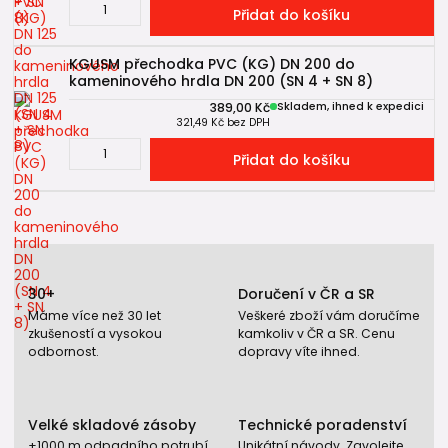
Přidat do košíku
KGUSM přechodka PVC (KG) DN 200 do
kameninového hrdla DN 200 (SN 4 + SN 8)
389,00 Kč
Skladem, ihned k expedici
321,49 Kč
bez DPH
Přidat do košíku
30+
Doručení v ČR a SR
Máme více než 30 let
Veškeré zboží vám doručíme
zkušeností a vysokou
kamkoliv v ČR a SR. Cenu
odbornost.
dopravy víte ihned.
Velké skladové zásoby
Technické poradenství
+1000 m odpadního potrubí,
Unikátní návody. Zavolejte,