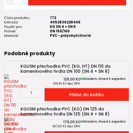
Číslo produktu:
772
EAN kód:
4052836228406
Použití pro:
KG SN 4 + SN 8
Průměr:
DN 150/160
Materiál:
PVC - polyvinylchlorid
Podobné produkty
KGUSM přechodka PVC (KG, HT) DN 110 do
kameninového hrdla DN 100 (SN 4 + SN 8)
129,00 Kč
Skladem, ihned k expedici
106,61 Kč
bez DPH
Přidat do košíku
KGUSM přechodka PVC (KG) DN 125 do
kameninového hrdla DN 125 (SN 4 + SN 8)
179,00 Kč
Skladem, ihned k expedici
147,93 Kč
bez DPH