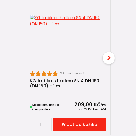
24 hodnocení
KG trubka s hrdlem SN 4 DN 160
KG trubka
(DN 150) - 1 m
(DN 150) 
209,00 Kč
Skladem, ihned
Skladem, 
/
ks
k expedici
k expedici
172,73 Kč
bez DPH
Přidat do košíku