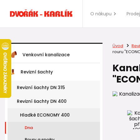
O nákupu
Prode
Úvod
Revi
rouru "ECON
Venkovní kanalizace
Kanal
Revizní šachty
"ECO
Revizní šachty DN 315
Revizní šachty DN 400
Hladké ECONOMY 400
Dna
Roury a spojky