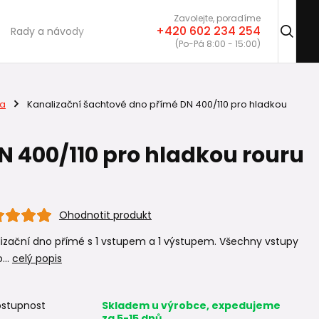
Zavolejte, poradíme
+420 602 234 254
Rady a návody
(Po-Pá 8:00 - 15:00)
a
Kanalizační šachtové dno přímé DN 400/110 pro hladkou
N 400/110 pro hladkou rouru
Ohodnotit produkt
izační dno přímé s 1 vstupem a 1 výstupem. Všechny vstupy
...
celý popis
stupnost
Skladem u výrobce, expedujeme
za 5-15 dnů