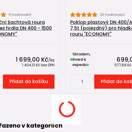
9 hodnocení
20 hodnocení
ční šachtová roura
Poklop plastový DN 400/A
ez hrdla DN 400 - 1500
7,5t (pojezdný) pro hlad
ONOMY"
rouru "ECONOMY"
Skladem,
1 699,00 Kč
699,
ihned k
/
ks
expedici
1 404,13 Kč
bez DPH
577,69 K
Přidat do košíku
Přidat do ko
řazeno v kategoriích