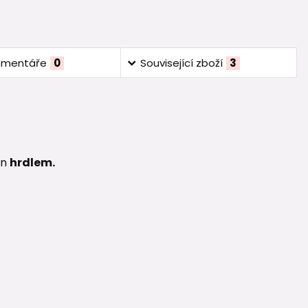
omentáře
0
Související zboží
3
en
hrdlem.