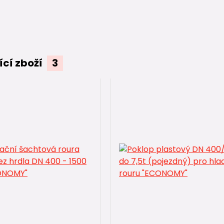
ící zboží
3