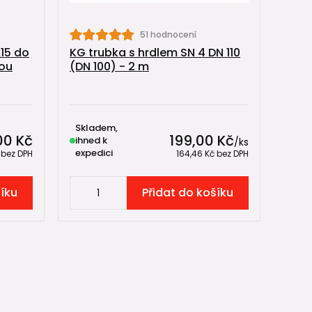
51 hodnocení
15 do
KG trubka s hrdlem SN 4 DN 110
kou
(DN 100) - 2 m
Skladem,
00 Kč
199,00 Kč
ihned k
/
ks
expedici
č
bez DPH
164,46 Kč
bez DPH
šíku
Přidat do košíku