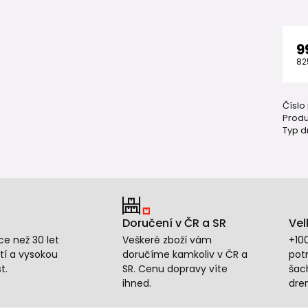
9
82
Číslo
Produ
Typ d
Doručení v ČR a SR
Vel
e než 30 let
Veškeré zboží vám
+10
tí a vysokou
doručíme kamkoliv v ČR a
potr
t.
SR. Cenu dopravy víte
šac
ihned.
dre