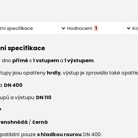
ní specifikace
Hodnocení
1
K
ní specifikace
í dno
přímé
s
1
vstupem
a
1 výstupem
.
tupy jsou opatřeny
hrdly
, výstup je zpravidla také opatř
a:
DN 400
upů a výstupu:
DN 110
P
venohnědá
/
černá
patibilní pouze
s hladkou rourou
DN 400.