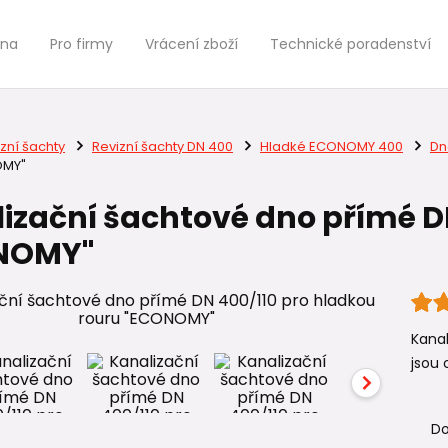
jna
Pro firmy
Vrácení zboží
Technické poradenství
zní šachty
Revizní šachty DN 400
Hladké ECONOMY 400
Dn
OMY"
izační šachtové dno přímé D
NOMY"
Kanal
jsou o
Do