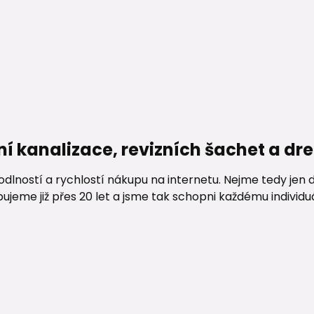
ní kanalizace, revizních šachet a d
lností a rychlostí nákupu na internetu. Nejme tedy jen d
me již přes 20 let a jsme tak schopni každému individuáln