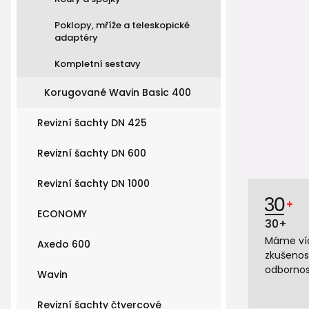
Poklopy, mříže a teleskopické
adaptéry
Kompletní sestavy
Korugované Wavin Basic 400
Revizní šachty DN 425
Revizní šachty DN 600
Revizní šachty DN 1000
ECONOMY
30+
Máme víc
Axedo 600
zkušenos
odbornos
Wavin
Revizní šachty čtvercové