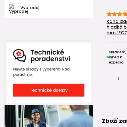
Výprodej
Kanaliza
hladká b
mm "EC
Skladem,
ihned k
expedici
Zboží za