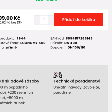
99,00 Kč
Přidat do košíku
5,62 Kč
bez DPH
 produktu:
7944
EAN kód:
8594157265143
ktová řada:
ECONOMY 400
Průměr:
DN 400
na:
přímé
Dopojení:
DN 100/110
ké skladové zásoby
Technické poradenství
00 m odpadního
Unikátní návody. Zavolejte,
ubí, +200 revizních
poradíme.
het, +5000 m
nážních trubek