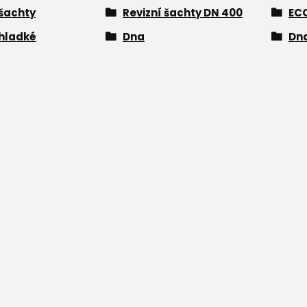
 šachty
Revizní šachty DN 400
EC
hladké
Dna
Dn