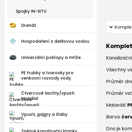
Spojky IN-SITU
Drenáž
Komplet
Hospodaření s dešťovou vodou
Komplet
Univerzální poklopy a mříže
Kanalizačn
Všechny vs
PE trubky a tvarovky pro
venkovní rozvody vody
Průměr dn
Průměr vst
Čtvercové šachty/vpusti
Mondial
Materiál:
P
Vpusti, gajgry a žlaby
Barva:
čer
Dno je kom
Zpětné kanalizační klapky