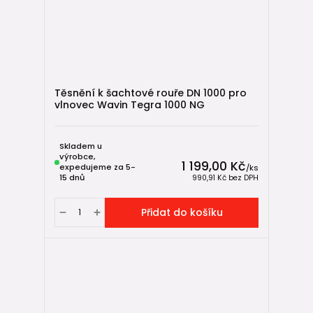
chemickému působení a méně náchylná k mechanickému
poškození než betonové alternativy. Díky tomu je systém
často preferován realizačními firmami i projektanty.
Použití zahrnuje jak malé lokální sítě kanalizace, tak i
rozsáhlejší řešení v obytných čtvrtích, průmyslových
Těsnění k šachtové rouře DN 1000 pro
zónách nebo v infrastruktuře veřejných komunikací, kde je
vlnovec Wavin Tegra 1000 NG
kladen důraz na bezpečný přístup pro údržbu a kontrolu.
Skladem u
výrobce,
1 199,00 Kč
expedujeme za 5-
/
ks
15 dnů
990,91 Kč
bez DPH
Přidat do košíku