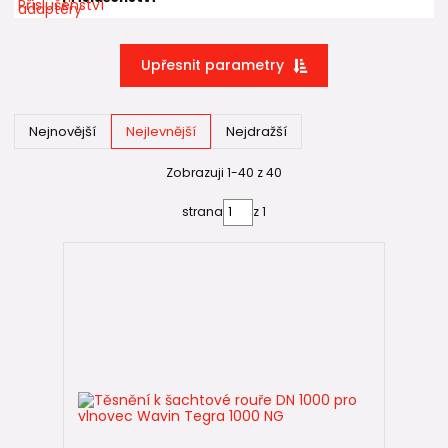
Jednou z hlavních výhod systému je jeho modularita.
Komponenty lze flexibilně kombinovat podle technických
Upřesnit parametry
požadavků projektu:
Dna
– přímá, úhlová, sběrná nebo slepá varianta s
možností připojení potrubí od DN 160 do DN 500.
Nejnovější
Nejlevnější
Nejdražší
Roury a spojky
– vlnovcové roury z PP s vysokou
kruhovou tuhostí a možností nastavení výšky šachty.
Zobrazuji 1-40 z 40
Poklopy
– varianty s různými třídami zatížení podle
strana
z 1
provozní potřeby, včetně standardu pro komunikace.
Příslušenství
– těsnění, žebříky a doplňky pro
bezpečný a kompletní systém.
Tato struktura umožňuje přesně sestavit šachtu podle
požadavků projektu a podmínek terénu, bez kompromisů
na funkčnosti.
Výhody a oblasti použití
Wavin Tegra 1000 NG je vhodná pro projekty, kde je potřeba
kombinace vysoké odolnosti, těsnosti a jednoduché
montáže. Modulární plastová konstrukce je odolná proti