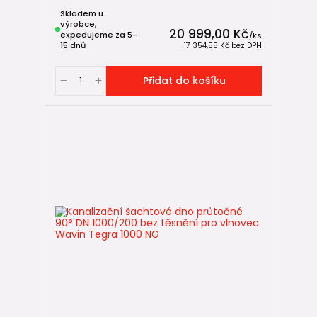
Skladem u
výrobce,
20 999,00 Kč
expedujeme za 5-
/
ks
15 dnů
17 354,55 Kč
bez DPH
Přidat do košíku