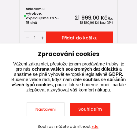
Skladem u
výrobce,
21 999,00 Kč
expedujeme za 5-
/
ks
15 dnů
18 180,99 Kč
bez DPH
Přidat do košíku
Zpracování cookies
Vážení zákazníci, přestože jenom prodáváme trubky, je
pro nás
ochrana vašich soukromých dat důležitá
a
snažíme se plně vyhovět evropské legislativně
GDPR.
Budeme velice rádi, když nám dáte
souhlas
se
sbíráním
všech typů cookies,
pouze tak se budeme moci i nadále
zlepšovat a zvyšovat váš komfort nákupu.
Souhlasím
Nastavení
Souhlas můžete odmítnout
zde
.
Sleva při nákupu nad 10 000 Kč