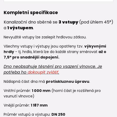
Kompletní specifikace
Kanalizační dno sběrné se
3 vstupy
(pod úhlem
45
°
)
a
1 výstupem
.
Nevyužité vstupy lze zaslepit hrdlovou zátkou.
Všechny vstupy i výstupy jsou opatřeny tzv.
výkyvnými
hrdly
- tj. hrdla, která lze do každé strany směrovat
až o
7,5° pro snadnější dopojení.
Dno neobsahuje těsnění pro vsazení vlnovce. Je
potřeba ho
dokoupit zvlášť
.
Nášlapná část dna má
protiskluznou úpravu
.
Vnitřní průměr:
1 000 mm
(horní část je rozšířená pro
vsunutí vlnovce)
Vnější průměr:
1 187 mm
Průměr vstupů a výstupu:
DN 250