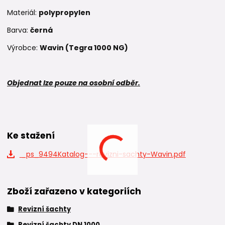
Materiál:
polypropylen
Barva:
černá
Výrobce:
Wavin (Tegra 1000 NG)
Objednat lze pouze na osobní odběr.
Ke stažení
_ps_9494Katalog---revizni-sachty-Wavin.pdf
Zboží zařazeno v kategoriích
Revizní šachty
Revizní šachty DN 1000