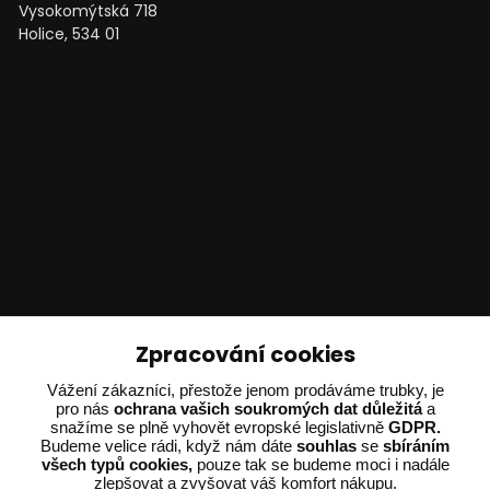
Vysokomýtská 718
Holice, 534 01
Technické poradenství
Zpracování cookies
Ing. Adam Dvořák
Vážení zákazníci, přestože jenom prodáváme trubky, je
pro nás
ochrana vašich soukromých dat důležitá
a
+420 602 234 254
snažíme se plně vyhovět evropské legislativně
GDPR.
(Po-Pá 8:00 - 15:00)
Budeme velice rádi, když nám dáte
souhlas
se
sbíráním
všech typů cookies,
pouze tak se budeme moci i nadále
potrebujiporadit@dvorak-karlik.cz
zlepšovat a zvyšovat váš komfort nákupu.