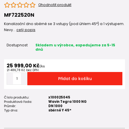
Ohodnotit produkt
MF722520N
Kanalizační dno sběrné se 3 vstupy (pod úhlem 45°) a 1 výstupem.
Nevy...
celý popis
Dostupnost
Skladem u výrobce, expedujeme za 5-15
dnů
25 999,00 Kč
/
ks
21 486,78 Kč
bez DPH
Přidat do košíku
Číslo produktu:
x100025045
Produktová řada:
Wavin Tegra 1000 NG
Průměr:
DN 1000
Typ dna:
sběrné Y 45°