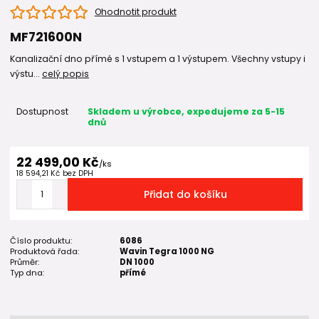
Ohodnotit produkt
MF721600N
Kanalizační dno přímé s 1 vstupem a 1 výstupem. Všechny vstupy i
výstu...
celý popis
Dostupnost
Skladem u výrobce, expedujeme za 5-15
dnů
22 499,00 Kč
/
ks
18 594,21 Kč
bez DPH
Přidat do košíku
Číslo produktu:
6086
Produktová řada:
Wavin Tegra 1000 NG
Průměr:
DN 1000
Typ dna:
přímé