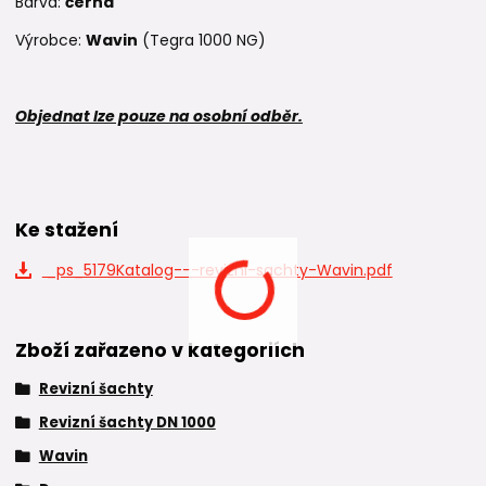
Barva:
černá
Výrobce:
Wavin
(Tegra 1000 NG)
Objednat lze pouze na osobní odběr.
Ke stažení
_ps_5179Katalog---revizni-sachty-Wavin.pdf
Zboží zařazeno v kategoriích
Revizní šachty
Revizní šachty DN 1000
Wavin