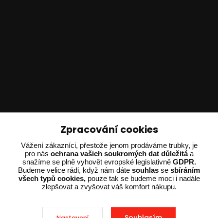
Technické poradenství
Zpracování cookies
Ing. Adam Dvořák
Vážení zákazníci, přestože jenom prodáváme trubky, je
pro nás
ochrana vašich soukromých dat důležitá
a
+420 602 234 254
snažíme se plně vyhovět evropské legislativně
GDPR.
(Po-Pá 8:00 - 15:00)
Budeme velice rádi, když nám dáte
souhlas
se
sbíráním
všech typů cookies,
pouze tak se budeme moci i nadále
potrebujiporadit@dvorak-karlik.cz
zlepšovat a zvyšovat váš komfort nákupu.
Souhlasím
Nastavení