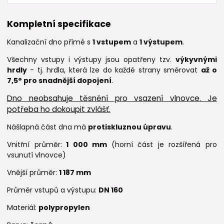
Kompletní specifikace
Kanalizační dno přímé s
1 vstupem
a
1 výstupem
.
Všechny vstupy i výstupy jsou opatřeny tzv.
výkyvnými
hrdly
- tj. hrdla, která lze do každé strany směrovat
až o
7,5° pro snadnější dopojení
.
Dno neobsahuje těsnění pro vsazení vlnovce. Je
potřeba ho dokoupit zvlášť.
Nášlapná část dna má
protiskluznou úpravu
.
Vnitřní průměr:
1 000 mm
(horní část je rozšířená pro
vsunutí vlnovce)
Vnější průměr:
1 187 mm
Průměr vstupů a výstupu:
DN 160
Materiál:
polypropylen