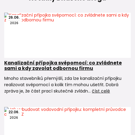
26
.
06
.
2026
Kanalizační přípojka svépomocí: co zvládnete
sami a kdy zavolat odbornou firmu
Mnoho stavebníků přemýšlí, zda lze kanalizační přípojku
realizovat svépomocí a kolik tím mohou ušetřit. Dobrá
zpráva je, že část prací skutečně zvládn...
číst celé
22
.
06
.
2026