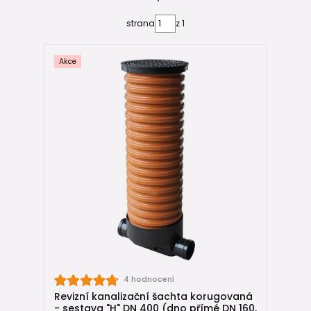
➡ vhodná tam, kde se sbíhá více větví potrubí.
strana
z 1
Výhody kompletních sestav
Akce
✔
rychlá volba a objednání
bez nutnosti kombinovat
jednotlivé díly
✔
výhodnější cena
oproti nákupu samostatných
komponentů
✔
kompatibilita všech prvků
v balíčku
✔ ideální pro rodinné domy i technicky náročnější domovní
kanalizaci
Kdy zvolit kompletní sestavu
📍 když chceš
rychlé a spolehlivé řešení bez komplikací
📍 když řešíš kanalizační přípojku s běžným zatížením
📍 když chceš
cenově výhodné řešení bez detailního
výběru dílů
4 hodnocení
Revizní kanalizační šachta korugovaná
📚 Užitečné návody
- sestava "H" DN 400 (dno přímé DN 160,