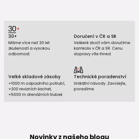
30+
Doručení v ČR a SR
Máme více než 30 let
Veškeré zboží vám doručíme
zkušeností a vysokou
kamkoliv v ČR a SR. Cenu
odbornost.
dopravy víte ihned.
Velké skladové zásoby
Technické poradenství
+1000 m odpadního potrubí,
Unikátní návody. Zavolejte,
+200 revizních šachet,
poradíme.
+5000 m drenážních trubek
Novinky z našeho blogu