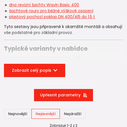
🔹
dno revizní šachty Wavin Basic 400
🔹
šachtové roury pro běžné výškové osazení
🔹
plastový pochozí poklop DN 400/A15 do 1,5 t
Tyto sestavy jsou připravené k okamžité montáži a obsahují
vše podstatné pro základní provoz.
Typické varianty v nabídce
📌
Sestava „H“ DN 400 Wavin Basic 400
dno přímé DN 400/160
Zobrazit celý popis
korugovaná roura DN 400 – 1 m
plastový poklop do 1,5 t
➡ ideální pro standardní
domovní přípojky
nebo
kontrolní body.
Upřesnit parametry
📌
Sestava „K“ DN 400 Wavin Basic 400
dno sběrné 45° DN 400/160
Nejnovější
Nejlevnější
Nejdražší
korugovaná roura DN 400 – 1 m
plastový poklop do 1,5 t
Zobrazuji 1-2 z 2