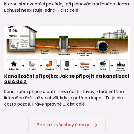
kterou si stavebníci pokládají při plánování rodinného domu.
Bohužel neexistuje jedna ...
číst celé
11
.
06
.
2026
Kanalizační přípojka: Jak se připojit na kanalizaci
od A do Z
Kanalizační přípojka patří mezi části stavby, které většina
lidí začne řešit až ve chvíli, kdy je potřeba kopat. To je ale
často pozdě. Právě správné ...
číst celé
Zobrazit všechny články