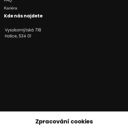
FAQ
Kariéra
Kde nás najdete
Vysokomýtská 718
Holice, 534 01
Technické poradenství
Zpracování cookies