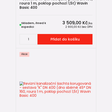
roura 1 m, poklop pochozí 1,5t) Wavin
🔎
Jak vybrat a sestavit revizní šachtu
Basic 400
🛠️
Montáž revizní šachty v 8 krocích
📏
Jak sestavit revizní šachtu Wavin Basic 315 a 400
3 509,00 Kč
Skladem, ihned k
/
ks
expedici
2 900,00 Kč
bez DPH
🔧
Jak vytvořit vstup do revizní šachty mimo úroveň dna
(IN-SITU)
Přidat do košíku
🛒 Navazující zboží
Akce
🔶
KG venkovní kanalizace
🏠
HT vnitřní kanalizace
🌧️
Drenážní potrubí
🔄
Zpětné klapky do kanalizace
🌬️
Ventilační hlavice
🔩
IN-SITU spojky