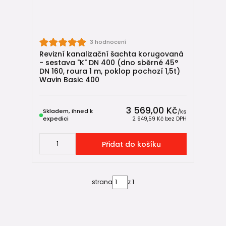
3 hodnocení
Revizní kanalizační šachta korugovaná
- sestava "K" DN 400 (dno sběrné 45°
DN 160, roura 1 m, poklop pochozí 1,5t)
Wavin Basic 400
3 569,00 Kč
Skladem, ihned k
/
ks
expedici
2 949,59 Kč
bez DPH
Přidat do košíku
strana
z 1