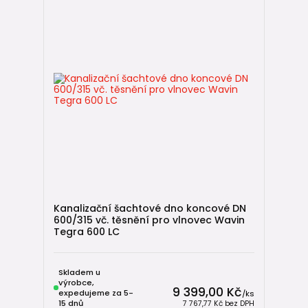
Kanalizační šachtové dno koncové DN
600/315 vč. těsnění pro vlnovec Wavin
Tegra 600 LC
Skladem u
výrobce,
9 399,00 Kč
expedujeme za 5-
/
ks
15 dnů
7 767,77 Kč
bez DPH