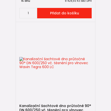
15 dnů
8 428,93 Kč
bez DPH
Přidat do košíku
Kanalizační šachtové dno průtočné 90°
DN 600/250 vč. těsnění pro vlnovec