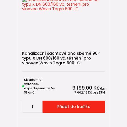
Kanalizační šachtové dno sběrné 90°
typu X DN 600/160 vč. těsnění pro
vlnovec Wavin Tegra 600 LC
Skladem u
výrobce,
9 199,00 Kč
expedujeme za 5-
/
ks
15 dnů
7 602,48 Kč
bez DPH
Přidat do košíku