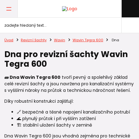
Úvod
Revizní šachty
Wavin
Wavin Tegra 600
Dna
Dna pro revizní šachty Wavin
Tegra 600
🧱 Dna Wavin Tegra 600
tvoří pevný a spolehlivý základ
celé revizní šachty a jsou navržena pro kanalizační systémy
s vyššími nároky na průtok a technickou náročnost řešení.
Díky robustní konstrukci zajišťují:
🔗 bezpečné a těsné napojení kanalizačního potrubí
🌊 plynulý průtok i při vyšším zatížení
🏗️ stabilní uložení šachty v zemině
Dna Wavin Tegra 600 jsou vhodná zejména pro technické