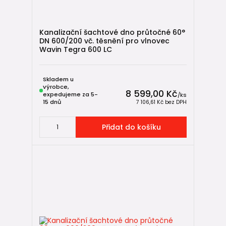
Kanalizační šachtové dno průtočné 60°
DN 600/200 vč. těsnění pro vlnovec
Wavin Tegra 600 LC
Skladem u
výrobce,
8 599,00 Kč
expedujeme za 5-
/
ks
15 dnů
7 106,61 Kč
bez DPH
Přidat do košíku