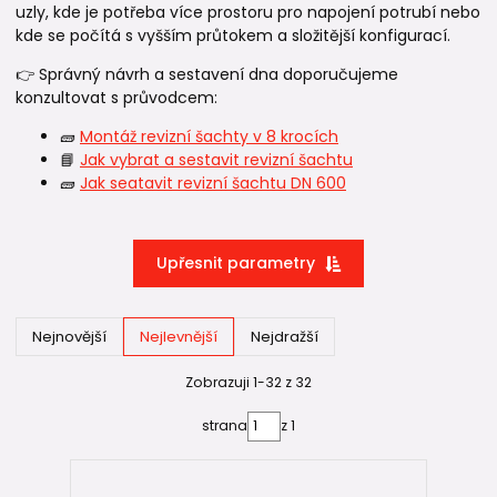
uzly, kde je potřeba více prostoru pro napojení potrubí nebo
kde se počítá s vyšším průtokem a složitější konfigurací.
👉 Správný návrh a sestavení dna doporučujeme
konzultovat s průvodcem:
🧱
Montáž revizní šachty v 8 krocích
📘
Jak vybrat a sestavit revizní šachtu
🧱
Jak seatavit revizní šachtu DN 600
Upřesnit parametry
Nejnovější
Nejlevnější
Nejdražší
Zobrazuji 1-32 z 32
strana
z 1