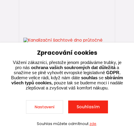
Zpracování cookies
Vážení zákazníci, přestože jenom prodáváme trubky, je
pro nás
ochrana vašich soukromých dat důležitá
a
snažíme se plně vyhovět evropské legislativně
GDPR.
Budeme velice rádi, když nám dáte
souhlas
se
sbíráním
všech typů cookies,
pouze tak se budeme moci i nadále
zlepšovat a zvyšovat váš komfort nákupu.
Kanalizační šachtové dno průtočné 90°
DN 600/315 vč. těsnění pro vlnovec
Wavin Tegra 600 LC
Souhlasím
Nastavení
Souhlas můžete odmítnout
zde
.
Skladem u
Sleva při nákupu nad 10 000 Kč
výrobce,
10 699,00 Kč
expedujeme za 5-
/
ks