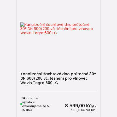
Kanalizační šachtové dno průtočné 30°
DN 600/200 vč. těsnění pro vlnovec
Wavin Tegra 600 LC
Skladem u
výrobce,
8 599,00 Kč
expedujeme za 5-
/
ks
15 dnů
7 106,61 Kč
bez DPH