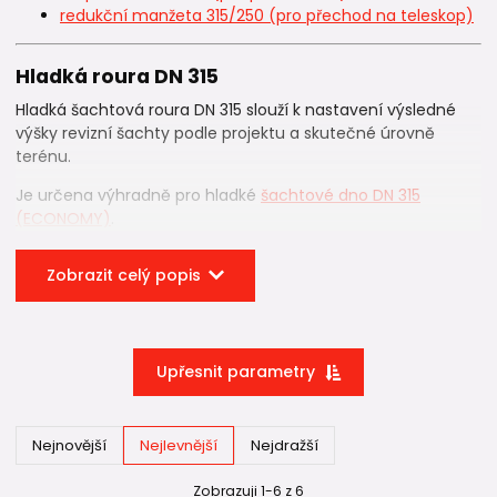
redukční manžeta 315/250 (pro přechod na teleskop)
Hladká roura DN 315
Hladká šachtová roura DN 315 slouží k nastavení výsledné
výšky revizní šachty podle projektu a skutečné úrovně
terénu.
Je určena výhradně pro hladké
šachtové dno DN 315
(ECONOMY)
.
✔️ hladké provedení bez žebrování
Zobrazit celý popis
✔️ kompatibilita s PVC-U dnem
✔️ možnost zkrácení na požadovanou délku
✔️ jednoduchá montáž bez speciálních prvků
Upřesnit parametry
KG přesuvka DN 315 🔄
KG přesuvka DN 315
se používá tehdy, když je potřeba:
Nejnovější
Nejlevnější
Nejdražší
prodloužit šachtovou rouru,
spojit dvě hladké roury DN 315,
Zobrazuji 1-6 z 6