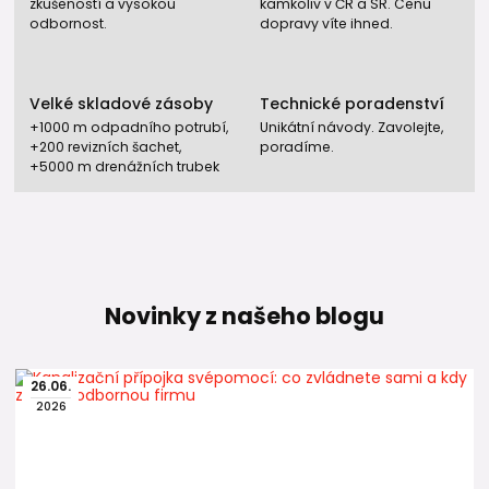
zkušeností a vysokou
kamkoliv v ČR a SR. Cenu
odbornost.
dopravy víte ihned.
Velké skladové zásoby
Technické poradenství
+1000 m odpadního potrubí,
Unikátní návody. Zavolejte,
+200 revizních šachet,
poradíme.
+5000 m drenážních trubek
Novinky z našeho blogu
26
.
06
.
2026