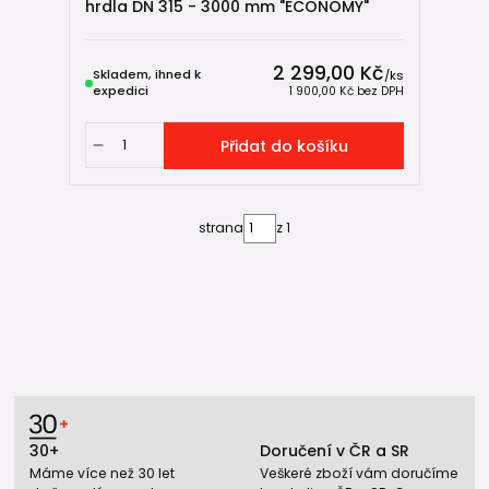
hrdla DN 315 - 3000 mm "ECONOMY"
2 299,00 Kč
Skladem, ihned k
/
ks
expedici
1 900,00 Kč
bez DPH
Přidat do košíku
strana
z 1
30+
Doručení v ČR a SR
Máme více než 30 let
Veškeré zboží vám doručíme