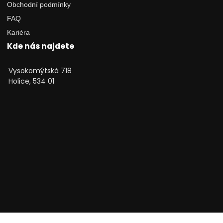
Obchodní podmínky
FAQ
Kariéra
Kde nás najdete
Vysokomýtská 718
Holice, 534 01
Technické poradenství