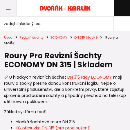
Úvod
Revizní šachty
ECONOMY
DN 315 hladké
Roury a
spojky
Roury Pro Revizní Šachty
ECONOMY DN 315 | Skladem
📏 U hladkých revizních šachet
DN 315 řady ECONOMY
mají
roury a spojky přesně danou konstrukční logiku. Nejde o
univerzální příslušenství, ale o konkrétní prvky, které zajišťují
správné prodloužení šachty a případný přechod na teleskop
s litinovým poklopem.
Základ systému tvoří:
hladká šachtová roura DN 315
KG přesuvka DN 315 (pro prodloužení)