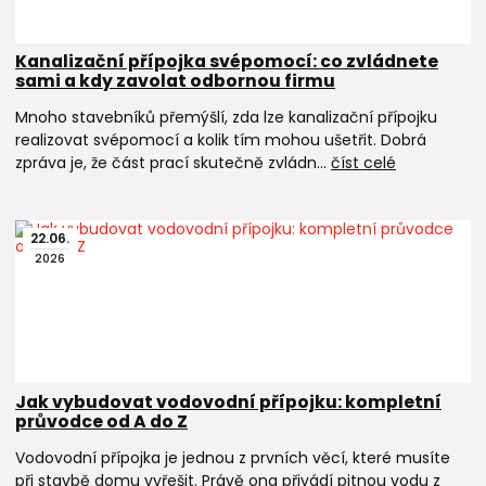
Kanalizační přípojka svépomocí: co zvládnete
sami a kdy zavolat odbornou firmu
Mnoho stavebníků přemýšlí, zda lze kanalizační přípojku
realizovat svépomocí a kolik tím mohou ušetřit. Dobrá
zpráva je, že část prací skutečně zvládn...
číst celé
22
.
06
.
2026
Jak vybudovat vodovodní přípojku: kompletní
průvodce od A do Z
Vodovodní přípojka je jednou z prvních věcí, které musíte
při stavbě domu vyřešit. Právě ona přivádí pitnou vodu z