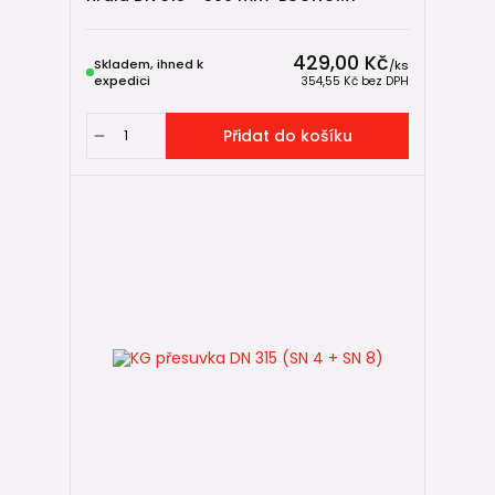
→
redukční manžeta 315/250
→ teleskop s litinovým poklopem DN 250
429,00 Kč
Skladem, ihned k
/
ks
Tento princip je typický pro hladké šachty. (U DN 400 se
expedici
354,55 Kč
bez DPH
analogicky přechází na DN 315.)
Přidat do košíku
📚 Související návody
Jak vybrat a sestavit revizní šachtu
Montáž revizní šachty v 8 krocích
Jak sestavit revizní hladkou šachtu DN 315 a DN 400
(ECONOMY)
Jak vytvořit vstup do revizní šachty mimo úroveň dna (IN-
SITU)
🧩 Další komponenty pro šachty DN 315
ECONOMY
Dna pro hladké šachtové roury ECONOMY DN 315