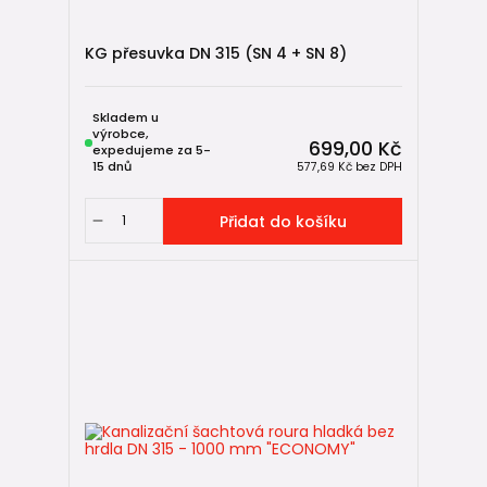
Poklopy pro ECONOMY DN 315
KG přesuvka DN 315 (SN 4 + SN 8)
(volba dle zatížení – pochůzné nebo pojezdové řešení)
Kompletní sestavy revizních šachet ECONOMY DN 315
(dno + roura + poklop v jednom setu)
Skladem u
výrobce,
699,00 Kč
expedujeme za 5-
KG venkovní kanalizace
15 dnů
577,69 Kč
bez DPH
(pro napojení do šachtového dna)
Přidat do košíku
Systém ECONOMY je konstrukčně jednoduchý – ale musí
být složen přesně podle tohoto schématu, aby plnil svou
funkci dlouhodobě a bez problémů.