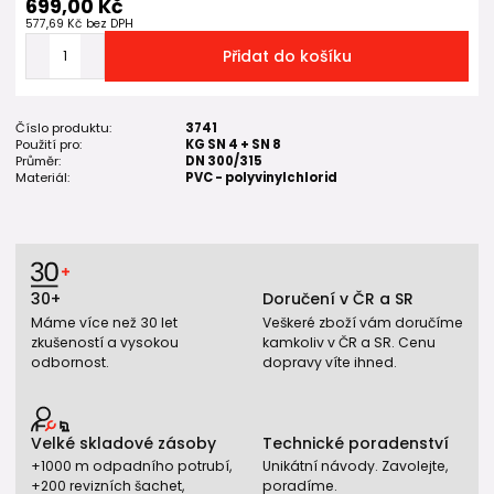
699,00 Kč
577,69 Kč
bez DPH
Přidat do košíku
Číslo produktu:
3741
Použití pro:
KG SN 4 + SN 8
Průměr:
DN 300/315
Materiál:
PVC - polyvinylchlorid
30+
Doručení v ČR a SR
Máme více než 30 let
Veškeré zboží vám doručíme
zkušeností a vysokou
kamkoliv v ČR a SR. Cenu
odbornost.
dopravy víte ihned.
Velké skladové zásoby
Technické poradenství
+1000 m odpadního potrubí,
Unikátní návody. Zavolejte,
+200 revizních šachet,
poradíme.