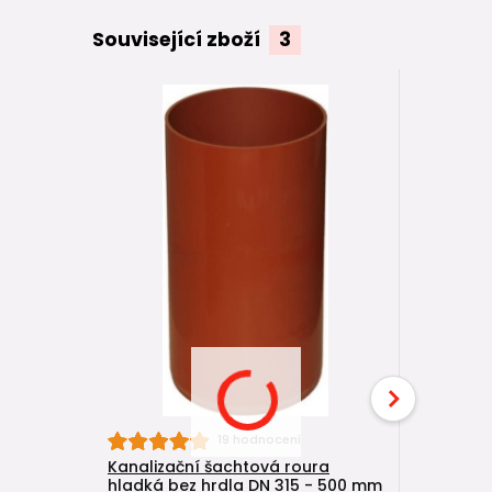
Související zboží
3
19 hodnocení
Kanalizační šachtová roura
KG trubka
hladká bez hrdla DN 315 - 500 mm
(DN 300) 