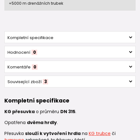
+5000 m drenážních trubek
Kompletní specifikace
Hodnocení
0
Komentáře
0
Související zboží
3
Kompletní specifikace
KG přesuvka
o průměru
DN 315
.
Opatřena
dvěma hrdly
.
Přesuvka
slouží k vytvoření hrdla
na
KG trubce
či
tvarovce
zakončené trubkovou částí.