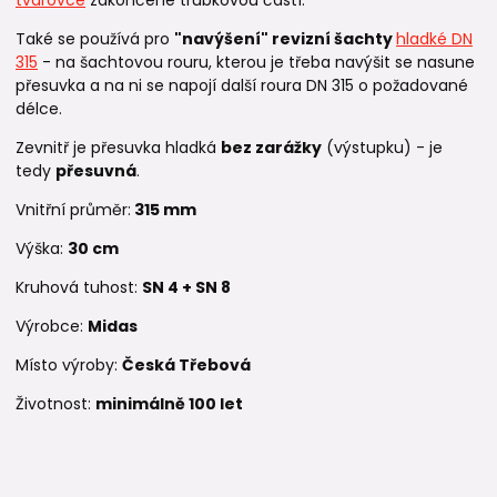
Také se používá pro
"navýšení" revizní šachty
hladké DN
315
- na šachtovou rouru, kterou je třeba navýšit se nasune
přesuvka a na ni se napojí další roura DN 315 o požadované
délce.
Zevnitř je přesuvka hladká
bez zarážky
(výstupku) - je
tedy
přesuvná
.
Vnitřní průměr:
315 mm
Výška:
30 cm
Kruhová tuhost:
SN 4 +
SN 8
Výrobce:
Midas
Místo výroby:
Česká Třebová
Životnost:
minimálně 100 let