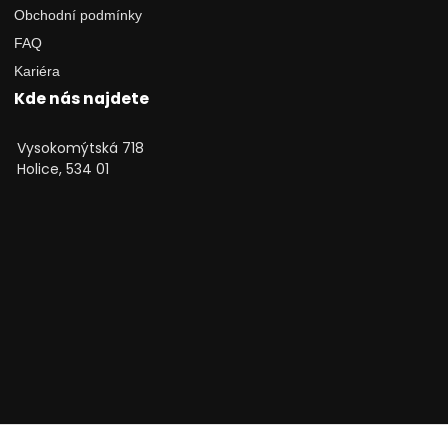
Obchodní podmínky
FAQ
Kariéra
Kde nás najdete
Vysokomýtská 718
Holice, 534 01
Technické poradenství