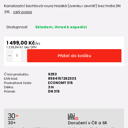
Kanalizační šachtová roura hladká (zvenku i zevnitř) bez hrdla DN
315...
celý popis
Dostupnost
Skladem, ihned k expedici
1 499,00 Kč
/
ks
1 238,84 Kč
bez DPH
Přidat do košíku
Číslo produktu:
9253
EAN kód:
8594157262333
Produktová řada:
ECONOMY 315
Délka:
2 m
Průměr:
DN 315
30+
Doručení v ČR a SR