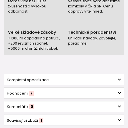
Máme více než 30 let
Veškeré zboží vám doručíme
zkušeností a vysokou
kamkoliv v ČR a SR. Cenu
odbornost.
dopravy víte ihned.
Velké skladové zásoby
Technické poradenství
+1000 m odpadního potrubí,
Unikátní návody. Zavolejte,
+200 revizních šachet,
poradíme.
+5000 m drenážních trubek
Kompletní specifikace
Hodnocení
7
Komentáře
0
Související zboží
1