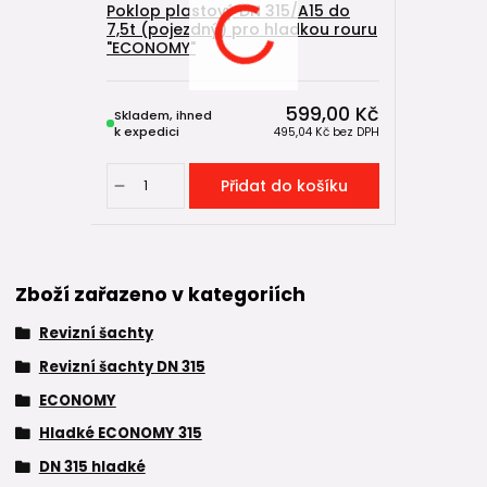
Poklop plastový DN 315/A15 do
7,5t (pojezdný) pro hladkou rouru
"ECONOMY"
599,00 Kč
Skladem, ihned
k expedici
495,04 Kč
bez DPH
Přidat do košíku
Zboží zařazeno v kategoriích
Revizní šachty
Revizní šachty DN 315
ECONOMY
Hladké ECONOMY 315
DN 315 hladké