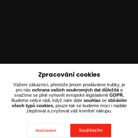
Technické poradenství
Zpracování cookies
Vážení zákazníci, přestože jenom prodáváme trubky, je
Ing. Adam Dvořák
pro nás
ochrana vašich soukromých dat důležitá
a
+420 602 234 254
snažíme se plně vyhovět evropské legislativně
GDPR.
(Po-Pá 8:00 - 15:00)
Budeme velice rádi, když nám dáte
souhlas
se
sbíráním
všech typů cookies,
pouze tak se budeme moci i nadále
potrebujiporadit@dvorak-karlik.cz
zlepšovat a zvyšovat váš komfort nákupu.
Souhlasím
Nastavení