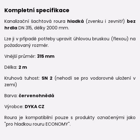
Kompletní specifikace
Kanalizační šachtová roura
hladká
(zvenku i zevnitř)
bez
hrdla
DN 315, délky 2000 mm.
Lze ji v případě potřeby upravit úhlovou bruskou (flexou) na
požadovaný rozměr.
Vnější průměr:
315 mm
Délka:
2 m
Kruhová tuhost:
SN 2
(nehodí se pro vodorovné uložení v
zemi)
Barva:
červenohnědá
Výrobce:
DYKA CZ
Roura je kompatibilní pouze s produkty označenými jako
"pro hladkou rouru ECONOMY".