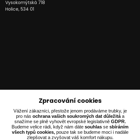
Vysokomýtská 718
Holice, 534 01
Technické poradenství
Zpracování cookies
Ing. Adam Dvořák
Vážení zákazníci, přestože jenom prodáváme trubky, je
pro nás
ochrana vašich soukromých dat důležitá
a
+420 602 234 254
snažíme se plně vyhovět evropské legislativně
GDPR.
(Po-Pá 8:00 - 15:00)
Budeme velice rádi, když nám dáte
souhlas
se
sbíráním
všech typů cookies,
pouze tak se budeme moci i nadále
potrebujiporadit@dvorak-karlik.cz
zlepšovat a zvyšovat váš komfort nákupu.