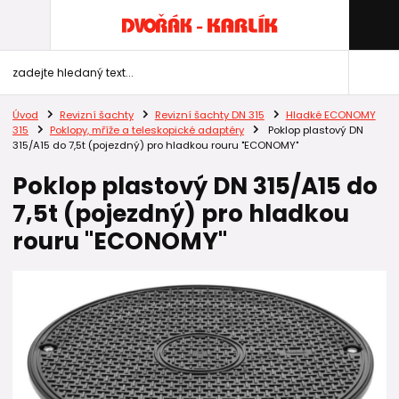
Úvod
Revizní šachty
Revizní šachty DN 315
Hladké ECONOMY
315
Poklopy, mříže a teleskopické adaptéry
Poklop plastový DN
315/A15 do 7,5t (pojezdný) pro hladkou rouru "ECONOMY"
Poklop plastový DN 315/A15 do
7,5t (pojezdný) pro hladkou
rouru "ECONOMY"