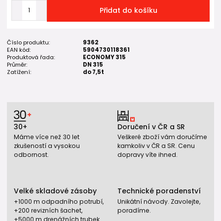
Přidat do košíku
Číslo produktu:
9362
EAN kód:
5904730118361
Produktová řada:
ECONOMY 315
Průměr:
DN 315
Zatížení:
do 7,5t
30+
Doručení v ČR a SR
Máme více než 30 let
Veškeré zboží vám doručíme
zkušeností a vysokou
kamkoliv v ČR a SR. Cenu
odbornost.
dopravy víte ihned.
Velké skladové zásoby
Technické poradenství
+1000 m odpadního potrubí,
Unikátní návody. Zavolejte,
+200 revizních šachet,
poradíme.
+5000 m drenážních trubek