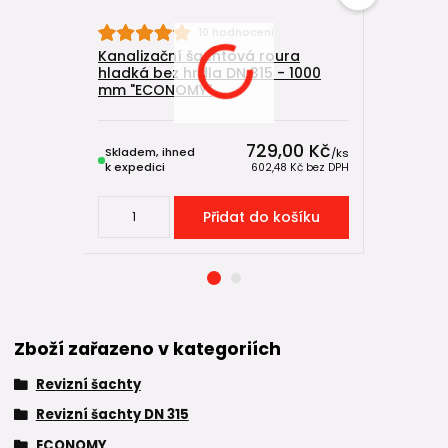
10 hodnocení
Kanalizační šachtová roura
Kanaliza
hladká bez hrdla DN 315 - 1000
DN 315/16
mm "ECONOMY"
"ECONOM
729,00 Kč
Skladem, ihned
Skladem, 
/
ks
k expedici
k expedici
602,48 Kč
bez DPH
Přidat do košíku
Zboží zařazeno v kategoriích
Revizní šachty
Revizní šachty DN 315
ECONOMY