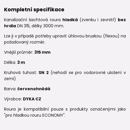
Kompletní specifikace
Kanalizační šachtová roura
hladká
(zvenku i zevnitř)
bez
hrdla
DN 315, délky 3000 mm.
Lze ji v případě potřeby upravit úhlovou bruskou (flexou) na
požadovaný rozměr.
Vnější průměr:
315 mm
Délka:
3 m
Kruhová tuhost:
SN 2
(nehodí se pro vodorovné uložení v
zemi)
Barva:
červenohnědá
Výrobce:
DYKA CZ
Roura je kompatibilní pouze s produkty označenými jako
"pro hladkou rouru ECONOMY".