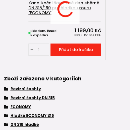
Kanalizační šachtové dno sběrné
DN 315/160 pro hladkou rouru
"ECONOMY"
1 199,00 Kč
Skladem, ihned
k expedici
990,91 Kč
bez DPH
Přidat do košíku
Zboží zařazeno v kategoriích
Revizní šachty
Revizní šachty DN 315
ECONOMY
Hladké ECONOMY 315
DN 315 hladké