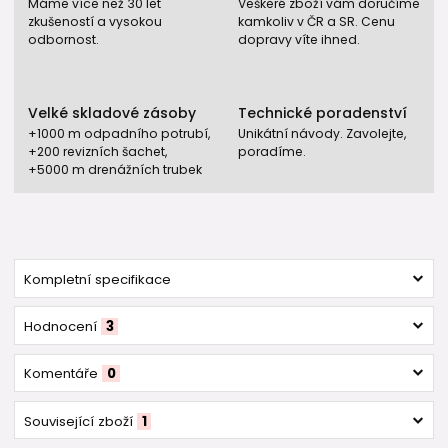
Máme více než 30 let
Veškeré zboží vám doručíme
zkušeností a vysokou
kamkoliv v ČR a SR. Cenu
odbornost.
dopravy víte ihned.
Velké skladové zásoby
Technické poradenství
+1000 m odpadního potrubí,
Unikátní návody. Zavolejte,
+200 revizních šachet,
poradíme.
+5000 m drenážních trubek
Kompletní specifikace
Hodnocení
3
Komentáře
0
Související zboží
1