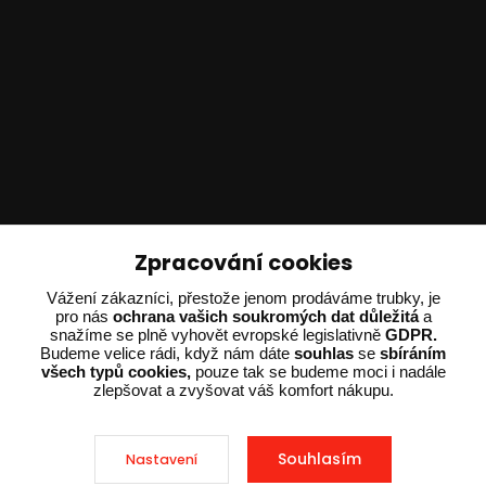
Technické poradenství
Zpracování cookies
Vážení zákazníci, přestože jenom prodáváme trubky, je
Ing. Adam Dvořák
pro nás
ochrana vašich soukromých dat důležitá
a
+420 602 234 254
snažíme se plně vyhovět evropské legislativně
GDPR.
(Po-Pá 8:00 - 15:00)
Budeme velice rádi, když nám dáte
souhlas
se
sbíráním
všech typů cookies,
pouze tak se budeme moci i nadále
potrebujiporadit@dvorak-karlik.cz
zlepšovat a zvyšovat váš komfort nákupu.
Souhlasím
Nastavení