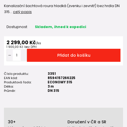
Kanalizační šachtová roura hladká (zvenku i zevnitř) bez hrdla DN
315...
celý popis
Dostupnost
Skladem, ihned k expedici
2 299,00 Kč
/
ks
1 900,00 Kč
bez DPH
Přidat do košíku
Číslo produktu:
3351
EAN kód:
8594157266225
Produktová řada:
ECONOMY 315
Délka:
3 m
Průměr:
DN 315
30+
Doručení v ČR a SR