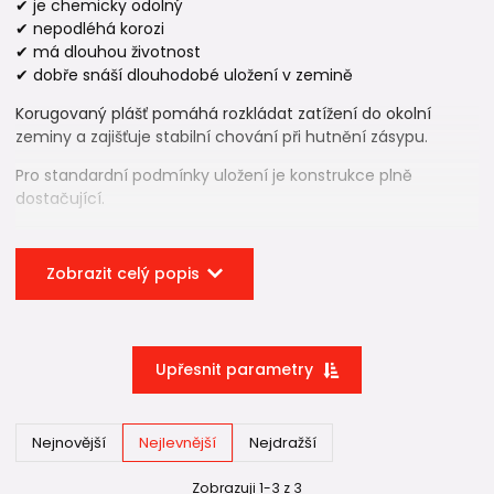
✔ je chemicky odolný
✔ nepodléhá korozi
✔ má dlouhou životnost
✔ dobře snáší dlouhodobé uložení v zemině
Korugovaný plášť pomáhá rozkládat zatížení do okolní
zeminy a zajišťuje stabilní chování při hutnění zásypu.
Pro standardní podmínky uložení je konstrukce plně
dostačující.
Dostupné délky ✂️
Zobrazit celý popis
Roury jsou k dispozici v délkách:
1 m
2 m
Upřesnit parametry
3 m
Na stavbě lze rouru jednoduše seříznout na požadovanou
Nejnovější
Nejlevnější
Nejdražší
výšku podle skutečné úrovně terénu.
Důležité je přesně naplánovat celkovou výšku šachty před
Zobrazuji 1-3 z 3