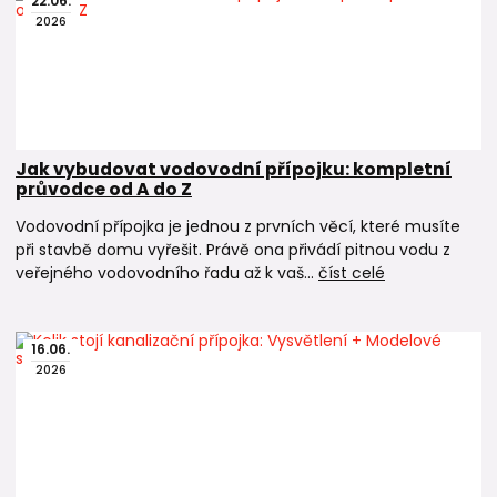
22
.
06
.
2026
Jak vybudovat vodovodní přípojku: kompletní
průvodce od A do Z
Vodovodní přípojka je jednou z prvních věcí, které musíte
při stavbě domu vyřešit. Právě ona přivádí pitnou vodu z
veřejného vodovodního řadu až k vaš...
číst celé
16
.
06
.
2026