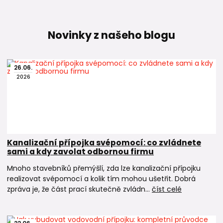
Novinky z našeho blogu
26
.
06
.
2026
Kanalizační přípojka svépomocí: co zvládnete
sami a kdy zavolat odbornou firmu
Mnoho stavebníků přemýšlí, zda lze kanalizační přípojku
realizovat svépomocí a kolik tím mohou ušetřit. Dobrá
zpráva je, že část prací skutečně zvládn...
číst celé