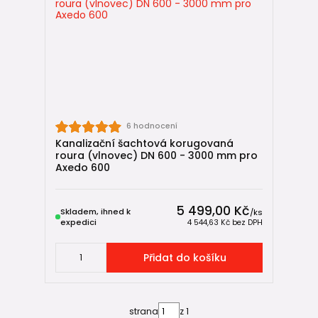
🏠
HT vnitřní kanalizace
🌧️
Drenážní potrubí
🔄
Zpětné klapky do kanalizace
🌬️
Ventilační hlavice
🔩
IN-SITU spojky
6 hodnocení
Kanalizační šachtová korugovaná
Shrnutí
roura (vlnovec) DN 600 - 3000 mm pro
Axedo 600
Šachtové roury Axedo 600 představují funkční a stabilní
řešení pro revizní šachty DN 600 v běžných podmínkách. Je
5 499,00 Kč
však důležité správně naplánovat výšku šachty, protože
Skladem, ihned k
/
ks
expedici
4 544,63 Kč
bez DPH
systém neumožňuje dodatečné prodloužení pomocí
originální spojky.
Přidat do košíku
strana
z 1