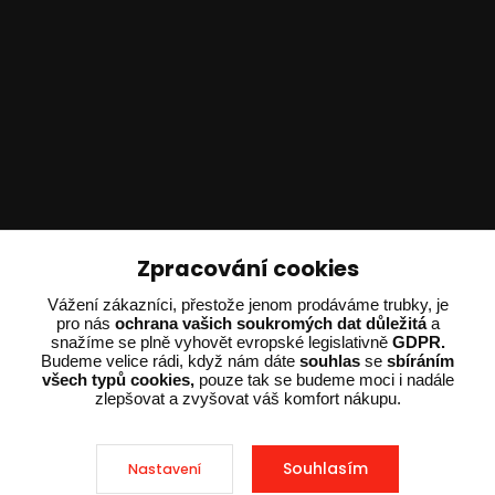
Technické poradenství
Zpracování cookies
Ing. Adam Dvořák
Vážení zákazníci, přestože jenom prodáváme trubky, je
+420 602 234 254
pro nás
ochrana vašich soukromých dat důležitá
a
snažíme se plně vyhovět evropské legislativně
GDPR.
(Po-Pá 8:00 - 15:00)
Budeme velice rádi, když nám dáte
souhlas
se
sbíráním
všech typů cookies,
pouze tak se budeme moci i nadále
potrebujiporadit@dvorak-karlik.cz
zlepšovat a zvyšovat váš komfort nákupu.
Souhlasím
Nastavení
2025 © Dvorak-Karlik.cz – Všechna práva vyhrazena. Design od