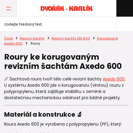
Úvod
Revizní šachty
Revizní šachty DN 600
Korugované
Axedo 600
Roury
Roury ke korugovaným
revizním šachtám Axedo 600
📏 Šachtová roura tvoří tělo celé revizní šachty
Axedo 600
.
U systému Axedo 600 jde o korugovanou (vlnitou) rouru z
polypropylenu, která zajišťuje stabilitu v zemině a
dostatečnou mechanickou odolnost pro běžné projekty.
Materiál a konstrukce 🔬
Roura Axedo 600 je vyrobena z polypropylenu (PP), který: