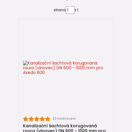
montáží.
strana
z 1
⚠️ Prodloužení roury
Na rozdíl od systému
Wavin Tegra 600
Axedo 600 nemá
systémovou spojku pro dodatečné prodloužení roury
.
To znamená:
je nutné zvolit správnou délku před montáží,
nelze bezpečně spojovat dvě roury systémovým
prvkem,
výšku je třeba řešit výběrem vhodné délky nebo
úpravou osazení.
Napojení na dno 🔒
Roura se napojuje na dno pomocí samostatně dodávaného
těsnění
.
22 hodnocení
Správné osazení těsnění je zásadní pro:
Kanalizační šachtová korugovaná
roura (vlnovec) DN 600 - 1000 mm pro