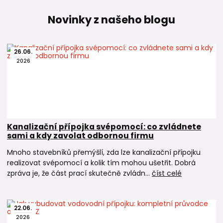
Novinky z našeho blogu
26
.
06
.
2026
Kanalizační přípojka svépomocí: co zvládnete
sami a kdy zavolat odbornou firmu
Mnoho stavebníků přemýšlí, zda lze kanalizační přípojku
realizovat svépomocí a kolik tím mohou ušetřit. Dobrá
zpráva je, že část prací skutečně zvládn...
číst celé
22
.
06
.
2026