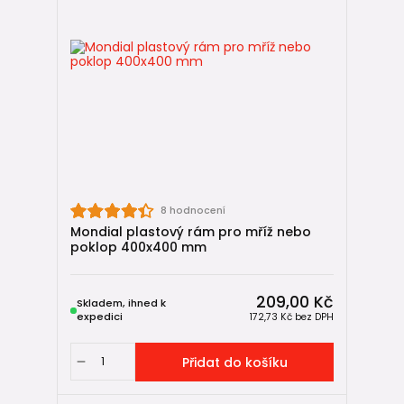
Ano. Litinové poklopy a mříže se vždy dodávají společně s
vlastním litinovým rámem.
Související články a kategorie 🔗
👉 Návod:
Jak nainstalovat čtvercovou revizní šachtu / dvorní
vpusť Mondial
👉 Související kategorie:
8 hodnocení
Mondial plastový rám pro mříž nebo
KG kanalizace
poklop 400x400 mm
Revizní šachty
Drenážní potrubí
HT vnitřní kanalizace
209,00 Kč
Skladem, ihned k
Kabelové chráničky
expedici
172,73 Kč
bez DPH
Zpětné klapky
Vpusti, gajgry a žlaby
Přidat do košíku
PE trubky a tvarovky pro venkovní rozvody vody