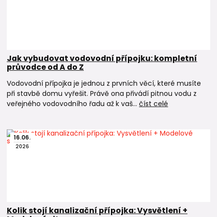
Jak vybudovat vodovodní přípojku: kompletní
průvodce od A do Z
Vodovodní přípojka je jednou z prvních věcí, které musíte
při stavbě domu vyřešit. Právě ona přivádí pitnou vodu z
veřejného vodovodního řadu až k vaš...
číst celé
16
.
06
.
2026
Kolik stojí kanalizační přípojka: Vysvětlení +