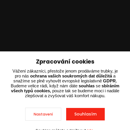
Technické poradenství
Zpracování cookies
Ing. Adam Dvořák
Vážení zákazníci, přestože jenom prodáváme trubky, je
+420 602 234 254
pro nás
ochrana vašich soukromých dat důležitá
a
snažíme se plně vyhovět evropské legislativně
GDPR.
(Po-Pá 8:00 - 15:00)
Budeme velice rádi, když nám dáte
souhlas
se
sbíráním
všech typů cookies,
pouze tak se budeme moci i nadále
potrebujiporadit@dvorak-karlik.cz
zlepšovat a zvyšovat váš komfort nákupu.
Souhlasím
Nastavení
2025 © Dvorak-Karlik.cz – Všechna práva vyhrazena. Design od
EmpireDesign
nakódoval
OndřejDvořák.com
.