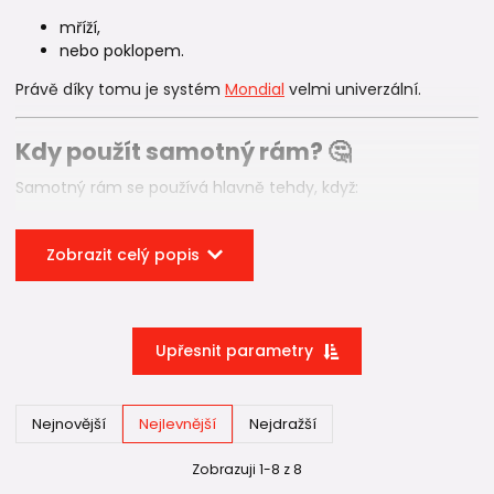
mříží,
nebo poklopem.
Právě díky tomu je systém
Mondial
velmi univerzální.
Kdy použít samotný rám? 🤔
Samotný rám se používá hlavně tehdy, když:
potřebujete zakrýt vybetonovaný otvor,
vytváříte vlastní technickou šachtu,
Zobrazit celý popis
řešíte servisní nebo revizní přístup,
nebo si chcete odvodnění pod rámem vyřešit po
svém.
Upřesnit parametry
Rám tedy nemusí být vždy součástí klasické plastové
šachty Mondial 👍
Nejnovější
Nejlevnější
Nejdražší
Mříž nebo poklop? 🌧️🔒
Zobrazuji 1-8 z 8
Na rám lze jednoduše nasadit: