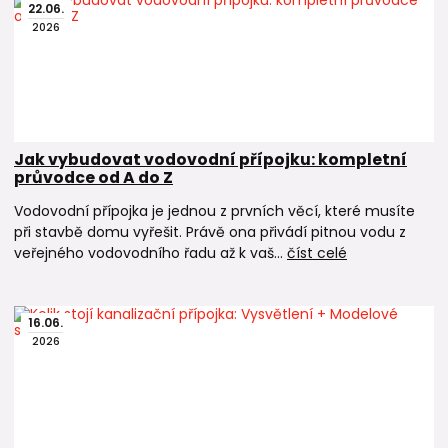
22
.
06
.
2026
Jak vybudovat vodovodní přípojku: kompletní
průvodce od A do Z
Vodovodní přípojka je jednou z prvních věcí, které musíte
při stavbě domu vyřešit. Právě ona přivádí pitnou vodu z
veřejného vodovodního řadu až k vaš...
číst celé
16
.
06
.
2026