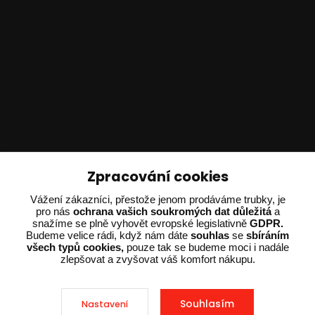
Technické poradenství
Zpracování cookies
Ing. Adam Dvořák
Vážení zákazníci, přestože jenom prodáváme trubky, je
+420 602 234 254
pro nás
ochrana vašich soukromých dat důležitá
a
snažíme se plně vyhovět evropské legislativně
GDPR.
(Po-Pá 8:00 - 15:00)
Budeme velice rádi, když nám dáte
souhlas
se
sbíráním
všech typů cookies,
pouze tak se budeme moci i nadále
potrebujiporadit@dvorak-karlik.cz
zlepšovat a zvyšovat váš komfort nákupu.
Souhlasím
Nastavení