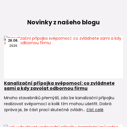
Novinky z našeho blogu
26
.
06
.
2026
Kanalizační přípojka svépomocí: co zvládnete
sami a kdy zavolat odbornou firmu
Mnoho stavebníků přemýšlí, zda lze kanalizační přípojku
realizovat svépomocí a kolik tím mohou ušetřit. Dobrá
zpráva je, že část prací skutečně zvládn...
číst celé