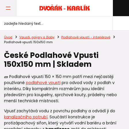
Úvod
Vpusti, gajgry a žlaby
Podlahové vpusti - interiérové
Podlahové vpusti 150x150 mm
České Podlahové Vpusti
150x150 mm | Skladem
🧱 Podlahové vpusti 150 × 150 mm patří mezi nejčastěji
používané
podlahové vpusti
pro odvod vody z podlah v
interiéru. Díky kompaktním rozměrům jsou ideální
především pro koupelny, sprchové kouty, prádelny nebo
menší technické místnosti.
Vpusť zachytává vodu z povrchu podlahy a odvádí ji do
kanalizačního potrubí
. Součástí konstrukce je
protizápachový sifon, který vytváří vodní bariéru a brání
pronikání zápachu z
kanalizace
zpět do místnosti.