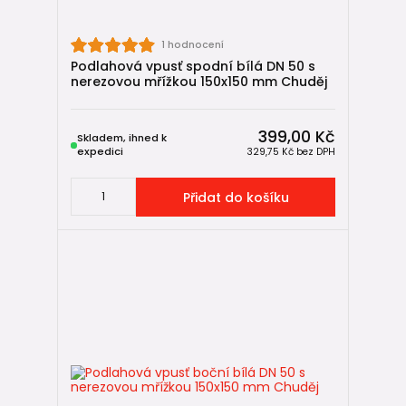
Podlahové vpusti
→ odvodnění podlah v interiéru
1 hodnocení
→ koupelny, sprchy, prádelny, sklepy
Podlahová vpusť spodní bílá DN 50 s
nerezovou mřížkou 150x150 mm Chuděj
📚 Praktické návody
399,00 Kč
Skladem, ihned k
→
Jak vybrat a nainstalovat gajgr v 7 bodech
expedici
329,75 Kč
bez DPH
→
Jak vybrat a nainstalovat kanalizační venkovní vpusť od A
do Z
→
Jak správně nainstalovat odvodňovací žlab - kompletní
Přidat do košíku
technický návod
🧩 Související produkty
KG kanalizace
→ venkovní kanalizační potrubí a tvarovky
HT kanalizace
→ vnitřní odpadní potrubí
Drenážní systémy