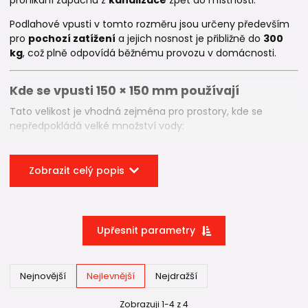
Podlahové vpusti v tomto rozměru jsou určeny především
pro
pochozí zatížení
a jejich nosnost je přibližně do
300
kg
, což plně odpovídá běžnému provozu v domácnosti.
Kde se vpusti 150 × 150 mm používají
Tato velikost je vhodná zejména pro prostory, kde se
nepředpokládá velké množství vody:
koupelny
sprchové kouty
Zobrazit celý popis
prádelny
technické místnosti
sklepy
Upřesnit parametry
Kompaktní rozměr znamená také menší stavební otvor v
podlaze, což usnadňuje instalaci zejména při
rekonstrukcích.
Nejnovější
Nejlevnější
Nejdražší
Konstrukce podlahové vpusti
Zobrazuji 1-4 z 4