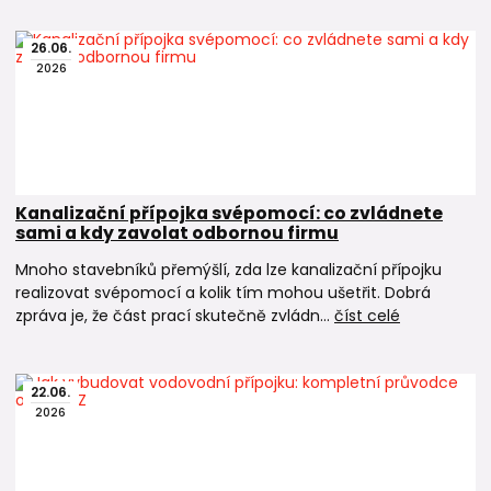
Kanalizační venkovní vpusti
→ bodové odvodnění chodníků, dvorů a teras
26
.
06
.
→ vhodné pro pochozí i pojezdové plochy
2026
Odvodňovací žlaby
→ lineární odvodnění ploch
→ ideální před garážemi a na příjezdových cestách
Střešní vpusti
→ odvodnění plochých střech a teras
Kanalizační přípojka svépomocí: co zvládnete
sami a kdy zavolat odbornou firmu
→ napojení hydroizolace na kanalizační potrubí
Mnoho stavebníků přemýšlí, zda lze kanalizační přípojku
Podlahové vpusti
realizovat svépomocí a kolik tím mohou ušetřit. Dobrá
→ odvodnění podlah v interiéru
zpráva je, že část prací skutečně zvládn...
číst celé
→ koupelny, sprchy, prádelny, sklepy
📚 Praktické návody
22
.
06
.
2026
→
Jak vybrat a nainstalovat gajgr v 7 bodech
→
Jak vybrat a nainstalovat kanalizační venkovní vpusť od A
do Z
→
Jak správně nainstalovat odvodňovací žlab - kompletní