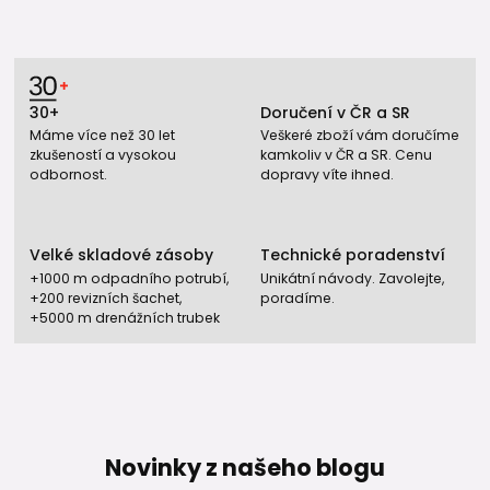
Kdy volit DN 160? 🏗️
Gajgr DN 160 je vhodný v případech, kdy:
30+
Doručení v ČR a SR
objekt má rozsáhlou střešní plochu,
Máme více než 30 let
Veškeré zboží vám doručíme
projektová dokumentace předepisuje tuto dimenzi,
zkušeností a vysokou
kamkoliv v ČR a SR. Cenu
je požadována vyšší průtočná kapacita kvůli většímu
odbornost.
dopravy víte ihned.
okapovému svodu (110, 125, 145 nebo 160 mm).
Dimenze vývodu musí vždy odpovídat dimenzi navazující
kanalizace
– nelze ji volit pouze podle velikosti svodu.
Velké skladové zásoby
Technické poradenství
+1000 m odpadního potrubí,
Unikátní návody. Zavolejte,
🔗 Užitečné odkazy, návody a
+200 revizních šachet,
poradíme.
+5000 m drenážních trubek
související produkty
🧱 Typy odvodnění v naší nabídce
Gajgry (lapače střešních splavenin)
→ napojení okapového svodu na kanalizaci
Novinky z našeho blogu
→ zachytávají listí a nečistoty ze střechy