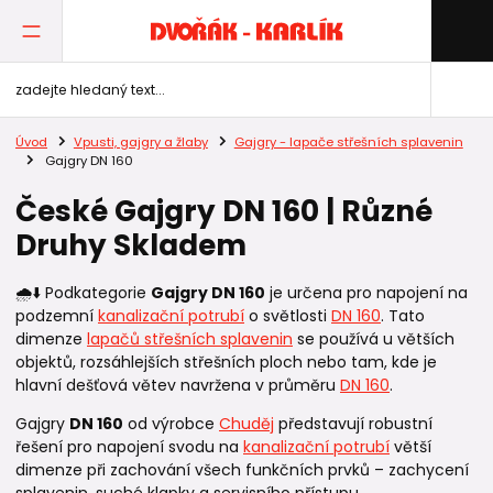
Úvod
Vpusti, gajgry a žlaby
Gajgry - lapače střešních splavenin
Gajgry DN 160
České Gajgry DN 160 | Různé
Druhy Skladem
🌧️⬇️ Podkategorie
Gajgry DN 160
je určena pro napojení na
podzemní
kanalizační potrubí
o světlosti
DN 160
. Tato
dimenze
lapačů střešních splavenin
se používá u větších
objektů, rozsáhlejších střešních ploch nebo tam, kde je
hlavní dešťová větev navržena v průměru
DN 160
.
Gajgry
DN 160
od výrobce
Chuděj
představují robustní
řešení pro napojení svodu na
kanalizační potrubí
větší
dimenze při zachování všech funkčních prvků – zachycení
splavenin, suché klapky a servisního přístupu.