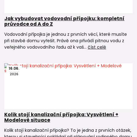
technický návod
Jak vybudovat vodovodní přípojku: kompletní
🧩 Související produkty
průvodce od A do Z
KG kanalizace
Vodovodní přípojka je jednou z prvních věcí, které musíte
→ venkovní kanalizační potrubí a tvarovky
při stavbě domu vyřešit. Právě ona přivádí pitnou vodu z
veřejného vodovodního řadu až k vaš...
číst celé
HT kanalizace
→ vnitřní odpadní potrubí
Drenážní systémy
16
.
06
.
→ drenážní trubky pro odvodnění základů a pozemků
2026
Revizní kanalizační šachty
→ kontrola a čištění kanalizačního potrubí
Odvětrání kanalizace
→ stabilní funkce sifonů a odvodu plynů
Kolik stojí kanalizační přípojka: Vysvětlení +
Zpětné klapky do kanalizace
Modelové situace
→ ochrana domu proti zpětnému vzdutí vody
Kolik stojí kanalizační přípojka? To je jedna z prvních otázek,
kterou si stavebníci pokládají při plánování rodinného domu.