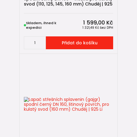
Suchá klapka 🚫💧
svod (110, 125, 145, 160 mm) Chuděj | 925
Standardní součástí gajgru DN 160 je
suchá klapka
, která:
1 599,00 Kč
zabraňuje zpětnému šíření zápachu z kanalizace,
Skladem, ihned k
expedici
1 321,49 Kč
bez DPH
funguje bez vodní uzávěry,
nevyžaduje doplňování vody,
zajišťuje dlouhodobě stabilní provoz i při delších
Přidat do košíku
obdobích bez deště.
Mechanismus klapky se otevře pouze při průtoku vody a po
jeho skončení se automaticky uzavře.
Materiál – PP (polypropylen) 🧱
Těla gajgrů DN 160 jsou vždy vyráběny z
polypropylenu
(PP)
, což je materiál běžně používaný
v
kanalizačních
systémech.
Polypropylen nabízí:
vysokou chemickou odolnost,
minimální nasákavost,