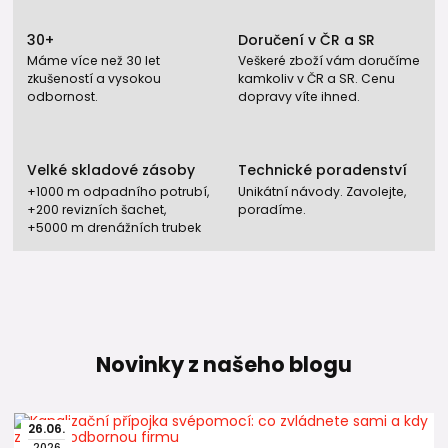
→ stabilní funkce sifonů a odvodu plynů
Zpětné klapky do kanalizace
30+
Doručení v ČR a SR
→ ochrana domu proti zpětnému vzdutí vody
Máme více než 30 let
Veškeré zboží vám doručíme
zkušeností a vysokou
kamkoliv v ČR a SR. Cenu
odbornost.
dopravy víte ihned.
Velké skladové zásoby
Technické poradenství
+1000 m odpadního potrubí,
Unikátní návody. Zavolejte,
+200 revizních šachet,
poradíme.
+5000 m drenážních trubek
Novinky z našeho blogu
26
.
06
.
2026