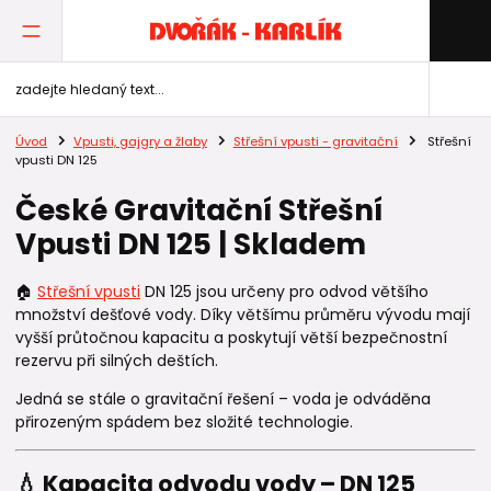
Úvod
Vpusti, gajgry a žlaby
Střešní vpusti - gravitační
Střešní
vpusti DN 125
České Gravitační Střešní
Vpusti DN 125 | Skladem
🏠
Střešní vpusti
DN 125 jsou určeny pro odvod většího
množství dešťové vody. Díky většímu průměru vývodu mají
vyšší průtočnou kapacitu a poskytují větší bezpečnostní
rezervu při silných deštích.
Jedná se stále o gravitační řešení – voda je odváděna
přirozeným spádem bez složité technologie.
💧 Kapacita odvodu vody – DN 125