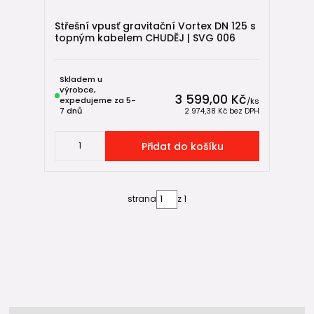
→
Jak vybrat a nainstalovat gajgr v 7 bodech
Střešní vpusť gravitační Vortex DN 125 s
→
Jak vybrat a nainstalovat kanalizační venkovní vpusť od A
topným kabelem CHUDĚJ | SVG 006
do Z
→
Jak správně nainstalovat odvodňovací žlab - kompletní
technický návod
Skladem u
výrobce,
3 599,00 Kč
expedujeme za 5-
/
ks
7 dnů
2 974,38 Kč
bez DPH
🧩 Související produkty
KG kanalizace
Přidat do košíku
→ venkovní kanalizační potrubí a tvarovky
HT kanalizace
→ vnitřní odpadní potrubí
strana
z 1
Drenážní systémy
→ drenážní trubky pro odvodnění základů a pozemků
Revizní kanalizační šachty
→ kontrola a čištění kanalizačního potrubí
Odvětrání kanalizace