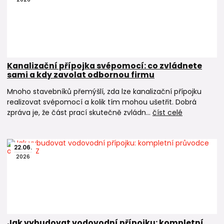
Kanalizační přípojka svépomocí: co zvládnete
sami a kdy zavolat odbornou firmu
Mnoho stavebníků přemýšlí, zda lze kanalizační přípojku
realizovat svépomocí a kolik tím mohou ušetřit. Dobrá
zpráva je, že část prací skutečně zvládn...
číst celé
22
.
06
.
2026
Jak vybudovat vodovodní přípojku: kompletní