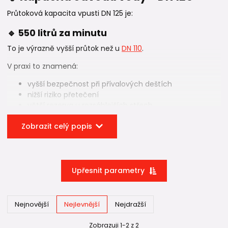
Průtoková kapacita vpusti DN 125 je:
🔹 550 litrů za minutu
To je výrazně vyšší průtok než u
DN 110
.
V praxi to znamená:
vyšší bezpečnost při přívalových deštích
nižší riziko přetečení
větší rezerva u rozsáhlejších střech
Pokud je plocha střechy větší nebo chcete mít vyšší jistotu
Zobrazit celý popis
při extrémních srážkách, DN 125 je vhodnější volbou.
📏 Kdy je DN 125 vhodnější?
Upřesnit parametry
větší plochá střecha
komerční objekty
vyšší srážkové zatížení
Nejnovější
Nejlevnější
Nejdražší
požadavek na vyšší průtokovou rezervu
potrubí DN 125 dle projektu
Zobrazuji 1-2 z 2