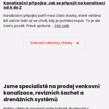
Kanalizační přípojka: Jak se připojit na kanalizaci
od A do Z
Kanalizační přípojka patří mezi části stavby, které většina
lidí začne řešit až ve chvíli, kdy je potřeba kopat. To je ale
často pozdě. Právě správné ...
číst celé
Zobrazit všechny články
Jsme specialisté na prodej venkovní
kanalizace, revizních šachet a
drenážních systémů
Naším cílem je provázat naše bohaté zkušenosti s