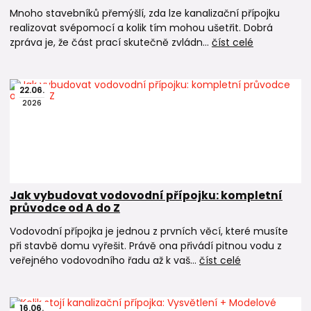
Mnoho stavebníků přemýšlí, zda lze kanalizační přípojku
realizovat svépomocí a kolik tím mohou ušetřit. Dobrá
zpráva je, že část prací skutečně zvládn...
číst celé
22
.
06
.
2026
Jak vybudovat vodovodní přípojku: kompletní
průvodce od A do Z
Vodovodní přípojka je jednou z prvních věcí, které musíte
při stavbě domu vyřešit. Právě ona přivádí pitnou vodu z
veřejného vodovodního řadu až k vaš...
číst celé
16
.
06
.