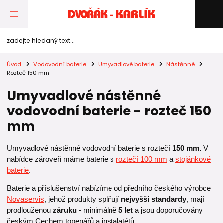
Úvod
Vodovodní baterie
Umyvadlové baterie
Nástěnné
Rozteč 150 mm
Umyvadlové nástěnné
vodovodní baterie - rozteč 150
mm
Umyvadlové nástěnné vodovodní baterie s roztečí
150 mm.
V
nabídce zároveň máme baterie s
roztečí 100 mm
a
stojánkové
baterie
.
Baterie a příslušenství nabízíme od předního českého výrobce
Novaservis
, jehož produkty splňují
nejvyšší standardy
, mají
prodlouženou
záruku
- minimálně
5 let
a jsou doporučovány
českým Cechem topenářů a instalatétů.