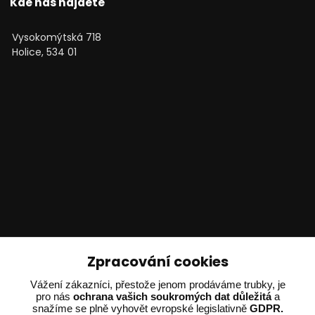
Kde nás najdete
Vysokomýtská 718
Holice, 534 01
Technické poradenství
Zpracování cookies
Ing. Adam Dvořák
Vážení zákazníci, přestože jenom prodáváme trubky, je
+420 602 234 254
pro nás
ochrana vašich soukromých dat důležitá
a
snažíme se plně vyhovět evropské legislativně
GDPR.
(Po-Pá 8:00 - 15:00)