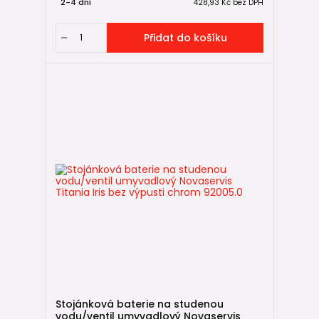
2-4 dní
428,93 Kč
bez DPH
Přidat do košíku
Stojánková baterie na studenou
vodu/ventil umyvadlový Novaservis