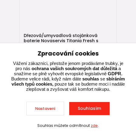
Dřezová/umyvadlová stojánková
baterie Novaservis Titania Fresh s
otočným ramínkem chrom 96096.0
Zpracování cookies
Vážení zákazníci, přestože jenom prodáváme trubky, je
Skladem,
1 148,00 Kč
expedujeme do
pro nás
ochrana vašich soukromých dat důležitá
a
2-4 dní
948,76 Kč
bez DPH
snažíme se plně vyhovět evropské legislativně
GDPR.
Budeme velice rádi, když nám dáte
souhlas
se
sbíráním
všech typů cookies,
pouze tak se budeme moci i nadále
Přidat do košíku
zlepšovat a zvyšovat váš komfort nákupu.
Souhlasím
Nastavení
Souhlas můžete odmítnout
zde
.
Sleva při nákupu nad 10 000 Kč