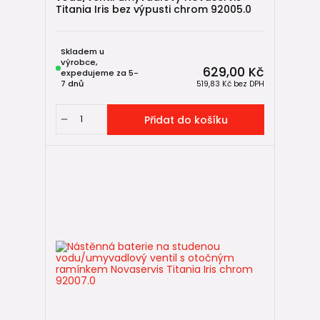
Titania Iris bez výpusti chrom 92005.0
Skladem u
výrobce,
629,00 Kč
expedujeme za 5-
7 dnů
519,83 Kč
bez DPH
Přidat do košíku