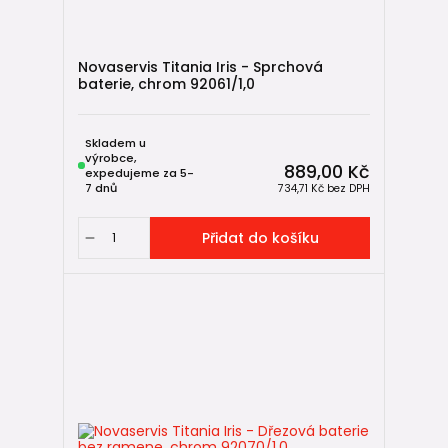
Novaservis Titania Iris - Sprchová
baterie, chrom 92061/1,0
Skladem u
výrobce,
889,00 Kč
expedujeme za 5-
7 dnů
734,71 Kč
bez DPH
Přidat do košíku