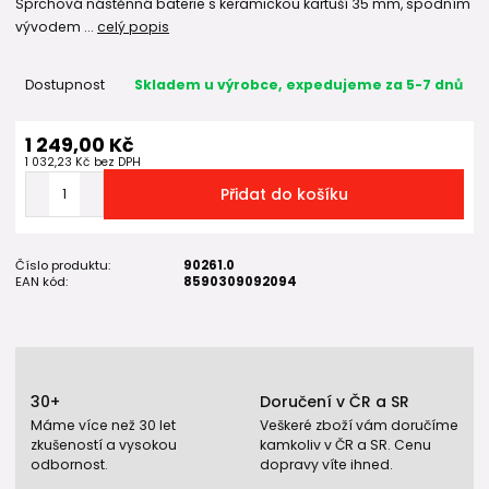
Sprchová nástěnná baterie s keramickou kartuší 35 mm, spodním
vývodem ...
celý popis
Dostupnost
Skladem u výrobce, expedujeme za 5-7 dnů
1 249,00 Kč
1 032,23 Kč
bez DPH
Přidat do košíku
Číslo produktu:
90261.0
EAN kód:
8590309092094
30+
Doručení v ČR a SR
Máme více než 30 let
Veškeré zboží vám doručíme
zkušeností a vysokou
kamkoliv v ČR a SR. Cenu
odbornost.
dopravy víte ihned.