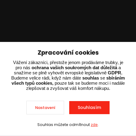
Technické poradenství
Zpracování cookies
Ing. Adam Dvořák
Vážení zákazníci, přestože jenom prodáváme trubky, je
pro nás
ochrana vašich soukromých dat důležitá
a
+420 602 234 254
snažíme se plně vyhovět evropské legislativně
GDPR.
(Po-Pá 8:00 - 15:00)
Budeme velice rádi, když nám dáte
souhlas
se
sbíráním
všech typů cookies,
pouze tak se budeme moci i nadále
potrebujiporadit@dvorak-karlik.cz
zlepšovat a zvyšovat váš komfort nákupu.
Souhlasím
Nastavení
2025 © Dvorak-Karlik.cz – Všechna práva vyhrazena. Design od
EmpireDesign
nakódoval
OndřejDvořák.com
.
Souhlas můžete odmítnout
zde
.
Sleva při nákupu nad 10 000 Kč
Vytvořeno na
Eshop-rychle.cz