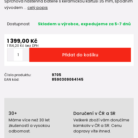
Sprchová nástěnná baterie s keramickou kartuší 35 mm, spodním
vývodem ...
celý popis
Dostupnost
Skladem u výrobce, expedujeme za 5-7 dnů
1 399,00 Kč
1 156,20 Kč
bez DPH
Přidat do košíku
Číslo produktu:
9705
EAN kód:
8590309064145
30+
Doručení v ČR a SR
Máme více než 30 let
Veškeré zboží vám doručíme
zkušeností a vysokou
kamkoliv v ČR a SR. Cenu
odbornost.
dopravy víte ihned.