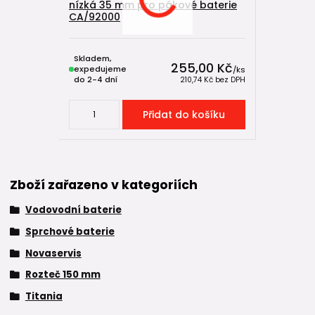
nízká 35 mm pro pákové baterie
CA/92000
Skladem,
255,00 Kč
expedujeme
/
ks
do 2-4 dní
210,74 Kč
bez DPH
Přidat do košíku
Zboží zařazeno v kategoriích
Vodovodní baterie
Sprchové baterie
Novaservis
Rozteč 150 mm
Titania