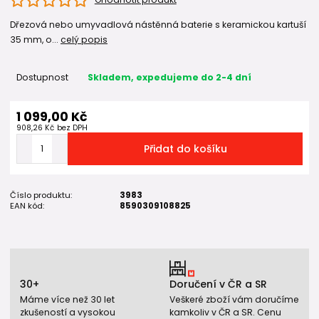
Dřezová nebo umyvadlová nástěnná baterie s keramickou kartuší
35 mm, o...
celý popis
Dostupnost
Skladem, expedujeme do 2-4 dní
1 099,00 Kč
908,26 Kč
bez DPH
Přidat do košíku
Číslo produktu:
3983
EAN kód:
8590309108825
30+
Doručení v ČR a SR
Máme více než 30 let
Veškeré zboží vám doručíme
zkušeností a vysokou
kamkoliv v ČR a SR. Cenu