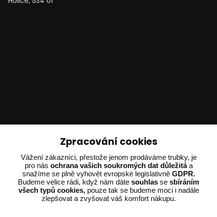
Holice, 534 01
Technické poradenství
Zpracování cookies
Ing. Adam Dvořák
Vážení zákazníci, přestože jenom prodáváme trubky, je
pro nás
ochrana vašich soukromých dat důležitá
a
+420 602 234 254
snažíme se plně vyhovět evropské legislativně
GDPR.
(Po-Pá 8:00 - 15:00)
Budeme velice rádi, když nám dáte
souhlas
se
sbíráním
všech typů cookies,
pouze tak se budeme moci i nadále
potrebujiporadit@dvorak-karlik.cz
zlepšovat a zvyšovat váš komfort nákupu.