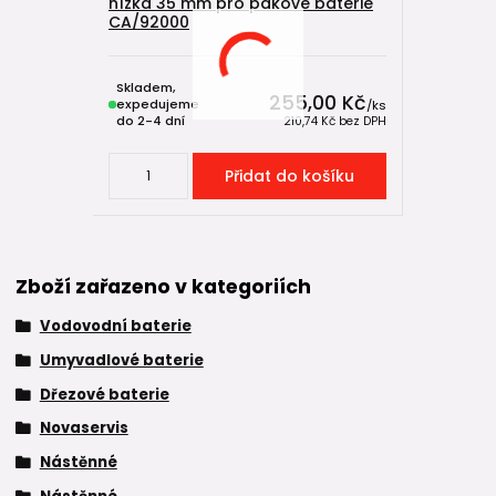
nízká 35 mm pro pákové baterie
CA/92000
Skladem,
255,00 Kč
expedujeme
/
ks
do 2-4 dní
210,74 Kč
bez DPH
Přidat do košíku
Zboží zařazeno v kategoriích
Vodovodní baterie
Umyvadlové baterie
Dřezové baterie
Novaservis
Nástěnné