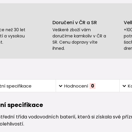
Doručení v ČR a SR
Vel
e než 30 let
Veškeré zboží vám
+10
tí a vysokou
doručíme kamkoliv v ČR a
potr
t.
SR. Cenu dopravy víte
šac
ihned.
dre
ní specifikace
Hodnocení
0
K
ní specifikace
střední třída vodovodních baterií, která si získala své 
lehlivostí.