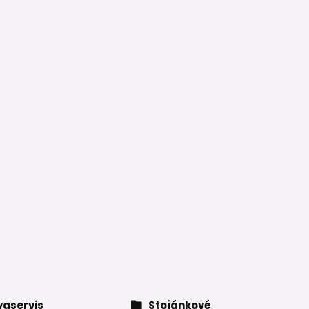
aservis
Stojánkové