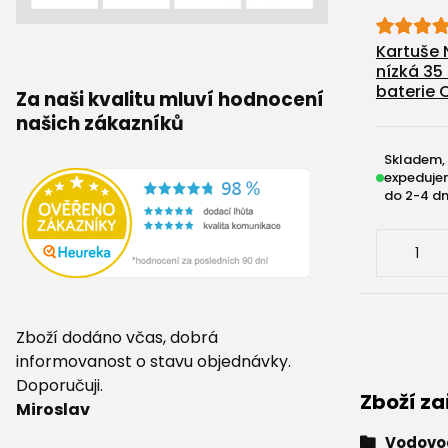
Kartuše N
nízká 3
baterie
Za naši kvalitu mluví hodnocení
našich zákazníků
Skladem,
expeduje
do 2-4 dn
Zboží dodáno včas, dobrá
informovanost o stavu objednávky.
Doporučuji.
Zboží za
Miroslav
Vodovod