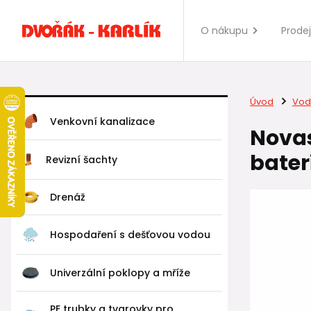
O nákupu
Prode
Úvod
Vod
Venkovní kanalizace
Novas
bater
Revizní šachty
Drenáž
Hospodaření s dešťovou vodou
Univerzální poklopy a mříže
PE trubky a tvarovky pro