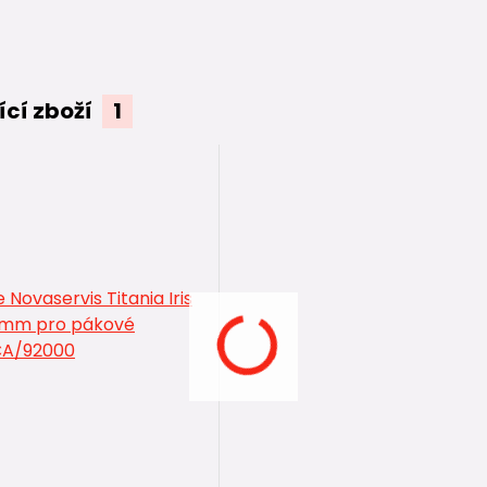
ící zboží
1