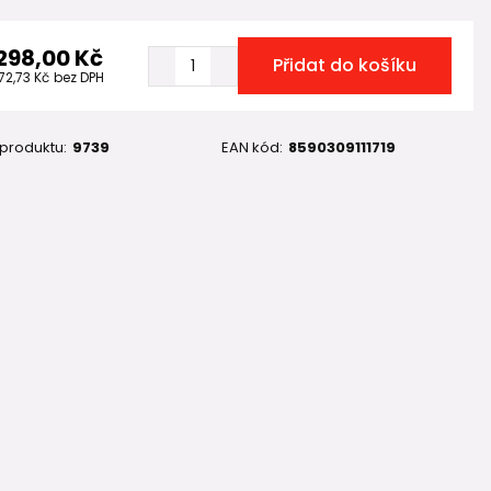
 298,00 Kč
Přidat do košíku
72,73 Kč
bez DPH
 produktu:
9739
EAN kód:
8590309111719