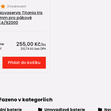
3 hodnocení
ovaservis Titania Iris
5 mm pro pákové
 CA/92000
255,00 Kč
me
/
ks
í
210,74 Kč
bez DPH
Přidat do košíku
řazeno v kategoriích
ní baterie
Umyvadlové baterie
Nov