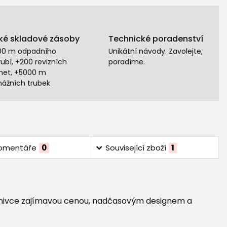
ké skladové zásoby
Technické poradenství
00 m odpadního
Unikátní návody. Zavolejte,
ubí, +200 revizních
poradíme.
het, +5000 m
nážních trubek
omentáře
0
Související zboží
1
příznivce zajímavou cenou, nadčasovým designem a