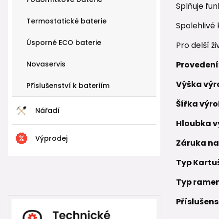
Splňuje fun
Termostatické baterie
Spolehlivé
Úsporné ECO baterie
Pro delší ž
Novaservis
Provedení
Výška výr
Příslušenství k bateriím
Šířka výr
Nářadí
Hloubka v
Výprodej
Záruka na
Typ Kartu
Typ rame
Příslušens