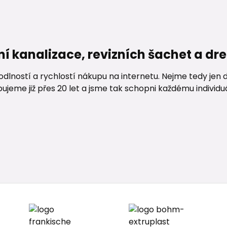
ní kanalizace, revizních šachet a d
lností a rychlostí nákupu na internetu. Nejme tedy jen d
me již přes 20 let a jsme tak schopni každému individuáln