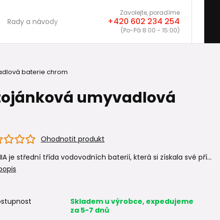
Zavolejte, poradíme
+420 602 234 254
Rady a návody
(Po-Pá 8:00 - 15:00)
vadlová baterie chrom
 stojánková umyvadlová
Ohodnotit produkt
IA je střední třída vodovodních baterií, která si získala své pří...
popis
stupnost
Skladem u výrobce, expedujeme
za 5-7 dnů