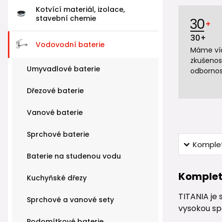
Kotvící materiál, izolace,
stavební chemie
30+
Vodovodní baterie
Máme víc
zkušenos
Umyvadlové baterie
odbornos
Dřezové baterie
Vanové baterie
Sprchové baterie
Komplet
Baterie na studenou vodu
Komplet
Kuchyňské dřezy
TITANIA je 
Sprchové a vanové sety
vysokou spo
Podomítkové baterie