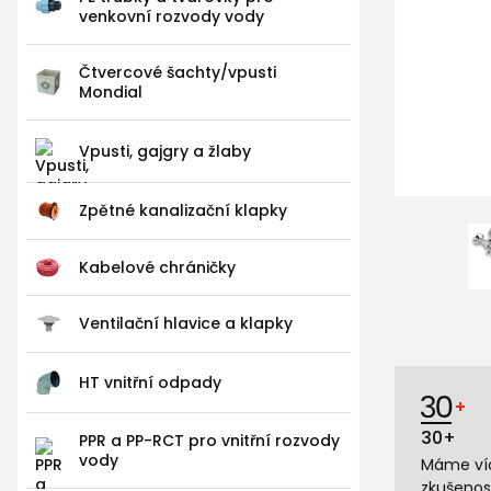
venkovní rozvody vody
Čtvercové šachty/vpusti
Mondial
Vpusti, gajgry a žlaby
Zpětné kanalizační klapky
Kabelové chráničky
Ventilační hlavice a klapky
HT vnitřní odpady
30+
PPR a PP-RCT pro vnitřní rozvody
vody
Máme víc
zkušenos