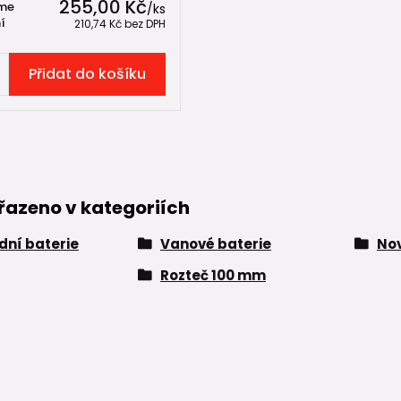
255,00 Kč
me
/
ks
í
210,74 Kč
bez DPH
Přidat do košíku
řazeno v kategoriích
ní baterie
Vanové baterie
Nov
Rozteč 100 mm