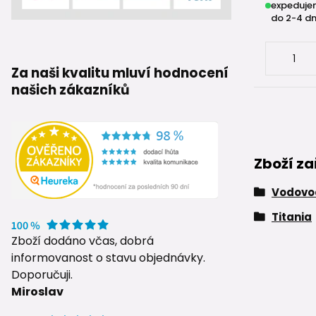
expeduje
do 2-4 dn
Za naši kvalitu mluví hodnocení
našich zákazníků
Zboží za
Vodovod
Titania
Zboží dodáno včas, dobrá
informovanost o stavu objednávky.
Doporučuji.
Miroslav