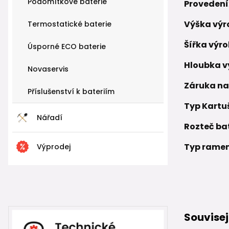
Podomítkové baterie
Provedení
Výška výr
Termostatické baterie
Šířka výr
Úsporné ECO baterie
Hloubka v
Novaservis
Záruka na
Příslušenství k bateriím
Typ Kartu
Nářadí
Rozteč bat
Typ rame
Výprodej
Souvisej