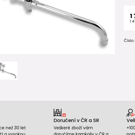
1
1 
Číslo
Doručení v ČR a SR
Vel
e než 30 let
Veškeré zboží vám
+10
tí a vysokou
doručíme kamkoliv v ČR a
potr