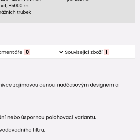
het, +5000 m
nážních trubek
omentáře
0
Související zboží
1
příznivce zajímavou cenou, nadčasovým designem a
ní nebo úspornou polohovací variantu.
odovodního filtru.