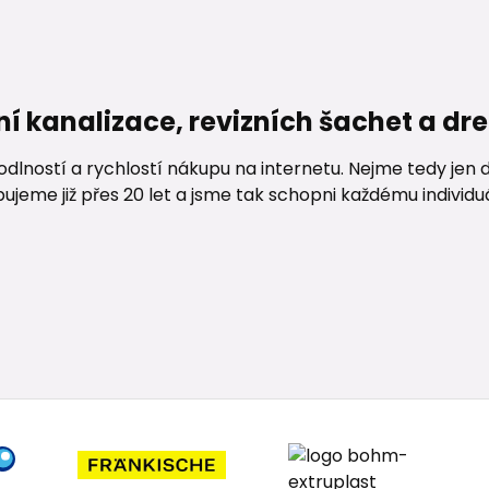
ní kanalizace, revizních šachet a d
lností a rychlostí nákupu na internetu. Nejme tedy jen d
me již přes 20 let a jsme tak schopni každému individuáln