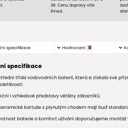
t.
SR. Cenu dopravy víte
šac
ihned.
dre
ní specifikace
Hodnocení
0
K
ní specifikace
střední třída vodovodních baterií, která si získala své 
lehlivostí.
kční i vzhledové představy většiny zákazníků.
 keramické kartuše s plynulým chodem mají buď standard
ivotnost baterie a komfort užívání doporučujeme montáž v