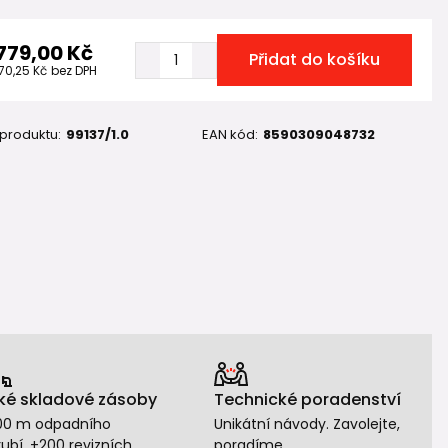
 779,00 Kč
Přidat do košíku
470,25 Kč
bez DPH
 produktu:
99137/1.0
EAN kód:
8590309048732
ké skladové zásoby
Technické poradenství
00 m odpadního
Unikátní návody. Zavolejte,
ubí, +200 revizních
poradíme.