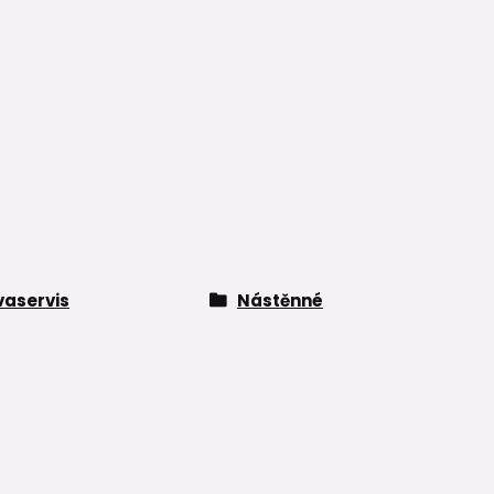
aservis
Nástěnné