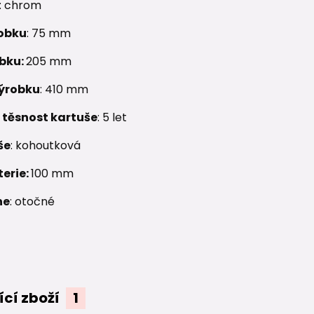
: chrom
obku
: 75 mm
obku:
205 mm
ýrobku
: 410 mm
 těsnost kartuše
: 5 let
še
: kohoutková
erie:
100 mm
ne
: otočné
ící zboží
1