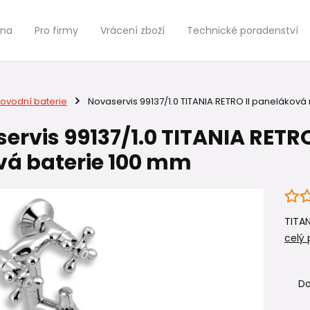
jna
Pro firmy
Vrácení zboží
Technické poradenství
ovodní baterie
Novaservis 99137/1.0 TITANIA RETRO II panelákov
ervis 99137/1.0 TITANIA RETR
á baterie 100 mm
TITAN
celý 
Do