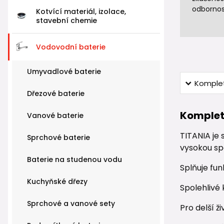
odbornos
Kotvící materiál, izolace,
stavební chemie
Vodovodní baterie
Umyvadlové baterie
Komplet
Dřezové baterie
Komplet
Vanové baterie
TITANIA je 
Sprchové baterie
vysokou spo
Baterie na studenou vodu
Splňuje fun
Kuchyňské dřezy
Spolehlivé
Sprchové a vanové sety
Pro delší ž