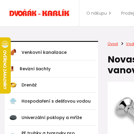
O nákupu
Prode
Úvod
Vod
Venkovní kanalizace
Novas
vanov
Revizní šachty
Drenáž
Hospodaření s dešťovou vodou
Univerzální poklopy a mříže
PE trubky a tvarovky pro