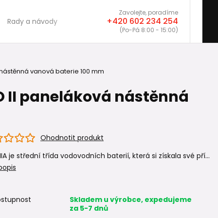
Zavolejte, poradíme
+420 602 234 254
Rady a návody
(Po-Pá 8:00 - 15:00)
á nástěnná vanová baterie 100 mm
O II paneláková nástěnná
Ohodnotit produkt
IA je střední třída vodovodních baterií, která si získala své pří...
popis
stupnost
Skladem u výrobce, expedujeme
za 5-7 dnů