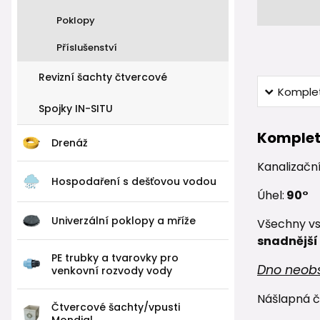
Poklopy
Příslušenství
Revizní šachty čtvercové
Komplet
Spojky IN-SITU
Komplet
Drenáž
Kanalizačn
Hospodaření s dešťovou vodou
Úhel:
90°
Univerzální poklopy a mříže
Všechny vst
snadnější
PE trubky a tvarovky pro
Dno neobs
venkovní rozvody vody
Nášlapná 
Čtvercové šachty/vpusti
Mondial