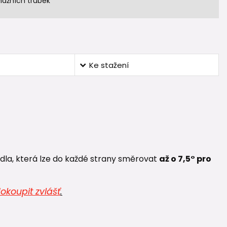
nážních trubek
Ke stažení
hrdla, která lze do každé strany směrovat
až o 7,5° pro
okoupit zvlášť
.