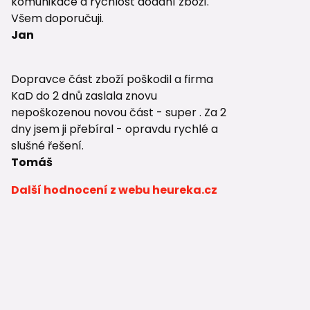
komunikace a rychlost dodání zboží.
Všem doporučuji.
Jan
Dopravce část zboží poškodil a firma
KaD do 2 dnů zaslala znovu
nepoškozenou novou část - super . Za 2
dny jsem ji přebíral - opravdu rychlé a
slušné řešení.
Tomáš
Další hodnocení z webu heureka.cz