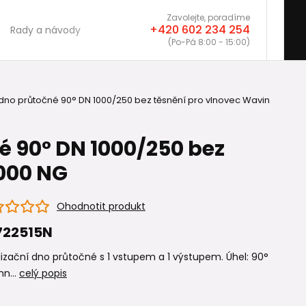
Zavolejte, poradíme
+420 602 234 254
Rady a návody
(Po-Pá 8:00 - 15:00)
dno průtočné 90° DN 1000/250 bez těsnění pro vlnovec Wavin
é 90° DN 1000/250 bez
1000 NG
Ohodnotit produkt
722515N
izační dno průtočné s 1 vstupem a 1 výstupem. Úhel: 90°
n...
celý popis