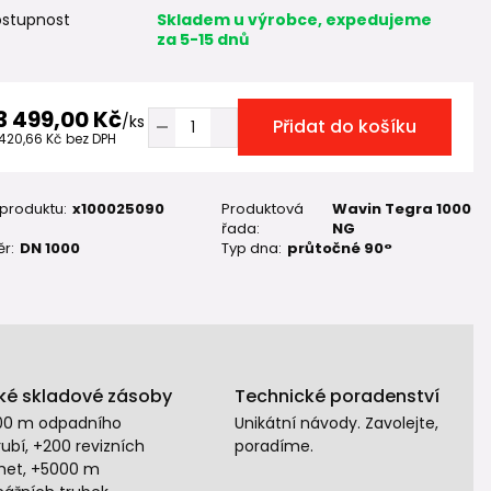
stupnost
Skladem u výrobce, expedujeme
za 5-15 dnů
3 499,00 Kč
/
ks
Přidat do košíku
 420,66 Kč
bez DPH
 produktu:
x100025090
Produktová
Wavin Tegra 1000
řada:
NG
r:
DN 1000
Typ dna:
průtočné 90°
ké skladové zásoby
Technické poradenství
00 m odpadního
Unikátní návody. Zavolejte,
ubí, +200 revizních
poradíme.
het, +5000 m