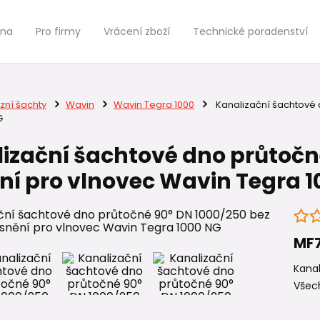
jna
Pro firmy
Vrácení zboží
Technické poradenství
zní šachty
Wavin
Wavin Tegra 1000
Kanalizační šachtové 
G
izační šachtové dno průtočn
ní pro vlnovec Wavin Tegra 
MF
Kanal
Všech