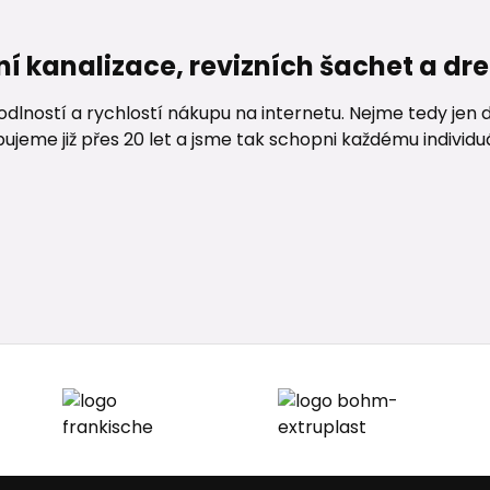
ní kanalizace, revizních šachet a d
lností a rychlostí nákupu na internetu. Nejme tedy jen d
me již přes 20 let a jsme tak schopni každému individuáln