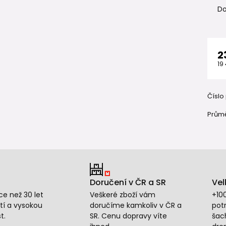
Do
2
19
Číslo
Průmě
Doručení v ČR a SR
Vel
e než 30 let
Veškeré zboží vám
+10
tí a vysokou
doručíme kamkoliv v ČR a
potr
t.
SR. Cenu dopravy víte
šac