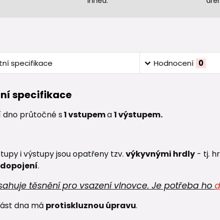
ihned.
dre
ní specifikace
Hodnocení
0
ní specifikace
í dno
průtočné
s
1 vstupem
a
1 výstupem.
upy i výstupy jsou opatřeny tzv.
výkyvnými hrdly
- tj. 
 dopojení
.
ahuje těsnění pro vsazení vlnovce. Je potřeba ho
d
část dna má
protiskluznou úpravu
.