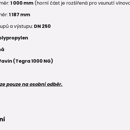
ůměr:
1 000 mm
(horní část je rozšířená pro vsunutí vlnov
měr:
1 187 mm
upů a výstupu:
DN 250
olypropylen
ná
avin (Tegra 1000 NG)
ze pouze na osobní odběr.
ní