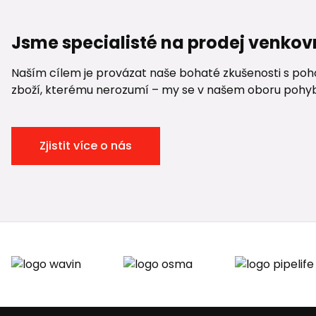
Jsme specialisté na prodej venkov
Naším cílem je provázat naše bohaté zkušenosti s pohod
zboží, kterému nerozumí – my se v našem oboru pohybuje
Zjistit více o nás