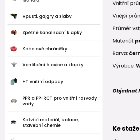
Vnitřní pr
Vnější prů
Vpusti, gajgry a žlaby
Průměr vst
Zpětné kanalizační klapky
Materiál:
p
Kabelové chráničky
Barva:
čer
Ventilační hlavice a klapky
Výrobce:
W
HT vnitřní odpady
Objednat l
PPR a PP-RCT pro vnitřní rozvody
vody
Kotvící materiál, izolace,
stavební chemie
Ke staže