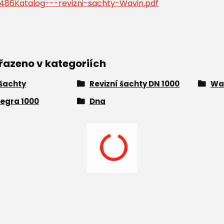
86Katalog---revizni-sachty-Wavin.pdf
řazeno v kategoriích
 šachty
Revizní šachty DN 1000
Wa
egra 1000
Dna