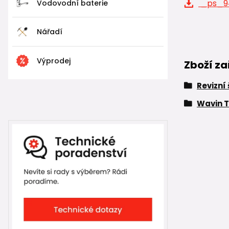
_ps_94
Vodovodní baterie
Nářadí
Výprodej
Zboží za
Revizní
Wavin T