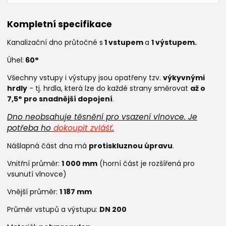
Kompletní specifikace
Kanalizační dno
průtočné
s
1 vstupem
a
1 výstupem.
Úhel:
60°
Všechny vstupy i výstupy jsou opatřeny tzv.
výkyvnými
hrdly
- tj. hrdla, která lze do každé strany směrovat
až o
7,5° pro snadnější dopojení
.
Dno neobsahuje těsnění pro vsazení vlnovce. Je
potřeba ho
dokoupit zvlášť
.
Nášlapná část dna má
protiskluznou úpravu
.
Vnitřní průměr:
1 000 mm
(horní část je rozšířená pro
vsunutí vlnovce)
Vnější průměr:
1 187 mm
Průměr vstupů a výstupu:
DN 200