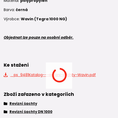
Materiál:
polypropylen
Barva:
černá
Výrobce:
Wavin (Tegra 1000 NG)
Objednat lze pouze na osobní odběr.
Ke stažení
_ps_9481Katalog---revizni-sachty-Wavin.pdf
Zboží zařazeno v kategoriích
Revizní šachty
Revizní šachty DN 1000