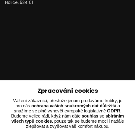
Holice, 534 01
Technické poradenství
Zpracování cookies
Ing. Adam Dvořák
Vážení zákazníci, přestože jenom prodáváme trubky, je
pro nás
ochrana vašich soukromých dat důležitá
a
+420 602 234 254
snažíme se plně vyhovět evropské legislativně
GDPR.
(Po-Pá 8:00 - 15:00)
Budeme velice rádi, když nám dáte
souhlas
se
sbíráním
všech typů cookies,
pouze tak se budeme moci i nadále
potrebujiporadit@dvorak-karlik.cz
zlepšovat a zvyšovat váš komfort nákupu.