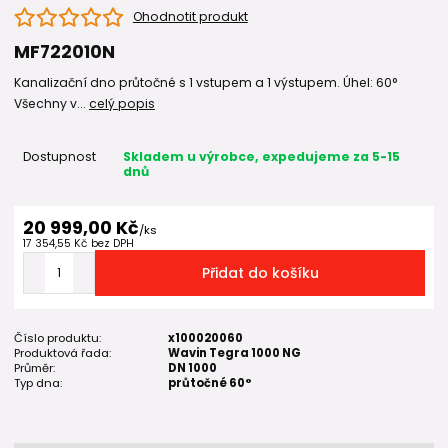
Ohodnotit produkt
MF722010N
Kanalizační dno průtočné s 1 vstupem a 1 výstupem. Úhel: 60°
Všechny v...
celý popis
Dostupnost
Skladem u výrobce, expedujeme za 5-15
dnů
20 999,00 Kč
/
ks
17 354,55 Kč
bez DPH
Přidat do košíku
Číslo produktu:
x100020060
Produktová řada:
Wavin Tegra 1000 NG
Průměr:
DN 1000
Typ dna:
průtočné 60°